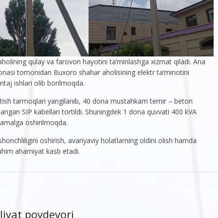
 aholining qulay va farovon hayotini ta’minlashga xizmat qiladi. Ana
nasi tomonidan Buxoro shahar aholisining elektr ta’minotini
taj ishlari olib borilmoqda.
atish tarmoqlari yangilanib, 40 dona mustahkam temir – beton
angan SIP kabellari tortildi. Shuningdek 1 dona quvvati 400 kVA
i amalga oshirilmoqda.
shonchliligini oshirish, avariyaviy holatlarning oldini olish hamda
uhim ahamiyat kasb etadi.
liyat poydevori