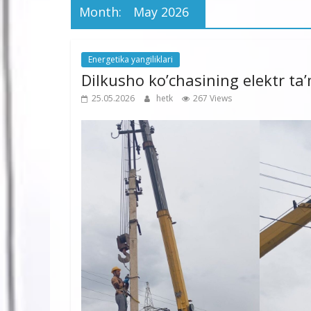
Month:
May 2026
Energetika yangiliklari
Dilkusho ko’chasining elektr t
25.05.2026
hetk
267 Views