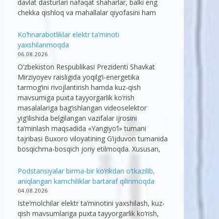
davlat dasturlari nafaqat shaharlar, balki eng
chekka qishloq va mahallalar qiyofasini ham
Ko’hnarabotliklar elektr ta’minoti
yaxshilanmoqda
06.08.2026
O‘zbekiston Respublikasi Prezidenti Shavkat
Mirziyoyev raisligida yoqilg‘i-energetika
tarmog‘ini rivojlantirish hamda kuz-qish
mavsumiga puxta tayyorgarlik ko‘rish
masalalariga bag‘ishlangan videoselektor
yig‘ilishida belgilangan vazifalar ijrosini
ta’minlash maqsadida «Yangiyo‘l» tumani
tajribasi Buxoro viloyatining G‘ijduvon tumanida
bosqichma-bosqich joriy etilmoqda. Xususan,
Podstansiyalar birma-bir ko’rikdan o’tkazilib,
aniqlangan kamchiliklar bartaraf qilinmoqda
04.08.2026
Iste’molchilar elektr ta’minotini yaxshilash, kuz-
qish mavsumlariga puxta tayyorgarlik ko‘rish,