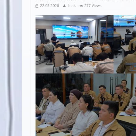
22.05.2026
hetk
277 Views