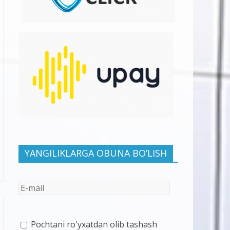
YANGILIKLARGA OBUNA BO’LISH
Pochtani ro'yxatdan olib tashash