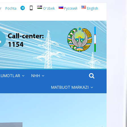
r
Pochta
Oʻzbek
Русский
English
’LUMOTLAR
NHH
MATBUOT MARKAZI