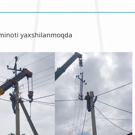
a’minoti yaxshilanmoqda