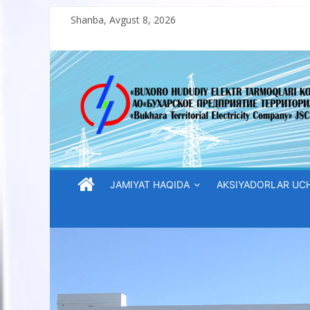
Skip
Shanba, Avgust 8, 2026
to
content
“Buxoro
hududiy
elektr
tarmoqlari
JAMIYAT HAQIDA
AKSIYADORLAR UC
korxonasi”
AJ
“Buxoro