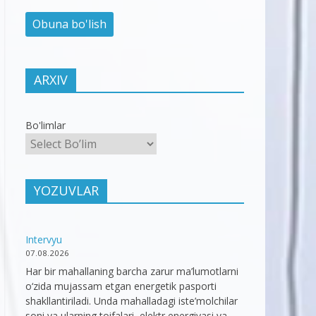
ARXIV
Bo'limlar
YOZUVLAR
Intervyu
07.08.2026
Har bir mahallaning barcha zarur ma’lumotlarni
o‘zida mujassam etgan energetik pasporti
shakllantiriladi. Unda mahalladagi iste’molchilar
soni va ularning toifalari, elektr energiyasi va