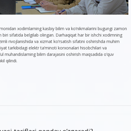
omonidan xodimlarning kasbiy bilim va ko’nikmalarini bugungi zamon
n biri sifatida belgilab olingan. Darhaqiqat har bir ishchi xodimning
zimli rivojlanishida va xizmat ko’rsatish sifatini oshirishda muhim
t tarkibidagi elektr ta’minoti korxonalari hisobchilari va
ul muhandislarning bilim darajasini oshirish maqsadida o’quv
il qilindi.