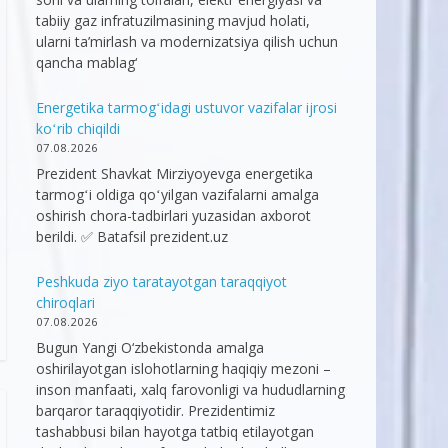
tabiiy gaz infratuzilmasining mavjud holati,
ularni ta’mirlash va modernizatsiya qilish uchun
qancha mablag‘
Energetika tarmogʻidagi ustuvor vazifalar ijrosi
koʻrib chiqildi
07.08.2026
Prezident Shavkat Mirziyoyevga energetika
tarmogʻi oldiga qoʻyilgan vazifalarni amalga
oshirish chora-tadbirlari yuzasidan axborot
berildi. ✅ Batafsil prezident.uz
Peshkuda ziyo taratayotgan taraqqiyot
chiroqlari
07.08.2026
Bugun Yangi O‘zbekistonda amalga
oshirilayotgan islohotlarning haqiqiy mezoni –
inson manfaati, xalq farovonligi va hududlarning
barqaror taraqqiyotidir. Prezidentimiz
tashabbusi bilan hayotga tatbiq etilayotgan