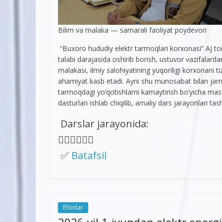
Bilim va malaka — samarali faoliyat poydevori
“Buxoro hududiy elektr tarmoqlari korxonasi” AJ t
talabi darajasida oshirib borish, ustuvor vazifalarda
malakasi, ilmiy salohiyatining yuqoriligi korxonani ti
ahamiyat kasb etadi. Ayni shu munosabat bilan jamiya
tarmoqdagi yo’qotishlarni kamaytirish bo’yicha mas’
dasturlari ishlab chiqilib, amaliy dars jarayonlari tashk
Darslar jarayonida:
👇🏼👇🏼👇🏼
✅
Batafsil
E’lonlar