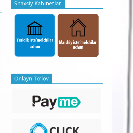
Shaxsiy Kabinetlar
Onlayn To’lov