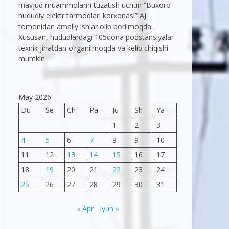
mavjud muammolarni tuzatish uchun “Buxoro
hududiy elektr tarmoqlari korxonasi” AJ
tomonidan amaliy ishlar olib borilmoqda.
Xususan, hududlardagi 105dona podstansiyalar
texnik jihatdan o’rganilmoqda va kelib chiqishi
mumkin
May 2026
Du
Se
Ch
Pa
Ju
Sh
Ya
1
2
3
4
5
6
7
8
9
10
11
12
13
14
15
16
17
18
19
20
21
22
23
24
25
26
27
28
29
30
31
« Apr
Iyun »