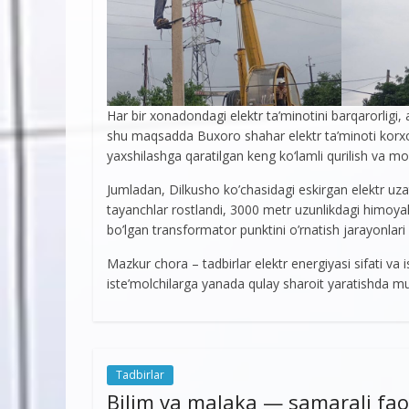
Har bir xonadondagi elektr ta’minotini barqarorligi,
shu maqsadda Buxoro shahar elektr ta’minoti korxo
yaxshilashga qaratilgan keng ko‘lamli qurilish va mon
Jumladan, Dilkusho ko’chasidagi eskirgan elektr uz
tayanchlar rostlandi, 3000 metr uzunlikdagi himoyal
bo’lgan transformator punktini o’rnatish jarayonlar
Mazkur chora – tadbirlar elektr energiyasi sifati va i
iste’molchilarga yanada qulay sharoit yaratishda m
Tadbirlar
Bilim va malaka — samarali fao