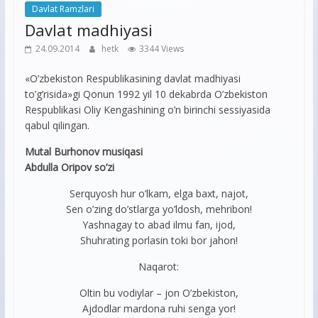
Davlat Ramzlari
Davlat madhiyasi
24.09.2014
hetk
3344 Views
«O’zbekiston Respublikasining davlat madhiyasi
to’g’risida»gi Qonun 1992 yil 10 dekabrda O’zbekiston
Respublikasi Oliy Kengashining o’n birinchi sessiyasida
qabul qilingan.
Mutal Burhonov musiqasi
Abdulla Oripov so’zi
Serquyosh hur o’lkam, elga baxt, najot,
Sen o’zing do’stlarga yo’ldosh, mehribon!
Yashnagay to abad ilmu fan, ijod,
Shuhrating porlasin toki bor jahon!
Naqarot:
Oltin bu vodiylar – jon O’zbekiston,
Ajdodlar mardona ruhi senga yor!