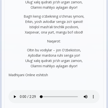
Ulug’ xalq qudrati jo’sh urgan zamon,
Olamni mahliyo aylagan diyor!
Bag’ri keng o’zbekning o’chmas iymoni,
Erkin, yosh avlodlar senga zo’r qanot!
Istiqlol mash’ali tinchlik posboni,
Xaqsevar, ona yurt, mangu bo’l obod!
Naqarot:
Oltin bu vodiylar – jon O’zbekiston,
Ajdodlar mardona ruhi senga yor!
Ulug’ xalq qudrati jo’sh urgan zamon,
Olamni mahliyo aylagan diyor!
Madhiyani Online eshitish