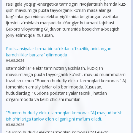
raisligida yoqilg‘i-energetika tarmog‘ini rivojlantirish hamda kuz-
qish mavsumiga puxta tayyorgarlik ko‘rish masalalariga
bag‘ishlangan videoselektor yig‘ilishida belgilangan vazifalar
ijrosini ta’minlash maqsadida «Yangiyo‘l» tumani tajribasi
Buxoro viloyatining G‘ijduvon tumanida bosqichma-bosqich
joriy etilmoqda. Xususan,
Podstansiyalar birma-bir ko’rikdan o’tkazilib, aniqlangan
kamchiliklar bartaraf qilinmoqda
04.08.2026
Iste’molchilar elektr ta’minotini yaxshilash, kuz-qish
mavsumlariga puxta tayyorgarlik ko‘rish, mavjud muammolarni
tuzatish uchun “Buxoro hududiy elektr tarmoqlari korxonasi” AJ
tomonidan amaliy ishlar olib borilmoqda. Xususan,
hududlardagi 105dona podstansiyalar texnik jihatdan
o’rganilmoqda va kelib chiqishi mumkin
“Buxoro hududiy elektr tarmoqlari korxonasi”AJ mavjud bo’sh
ish o’rinlariga tanlov e’lon qilganligini ma’lum qiladi.
03.08.2026
“Buxoro hududiy elektr tarmoqlari korxonasi”AJ elektr