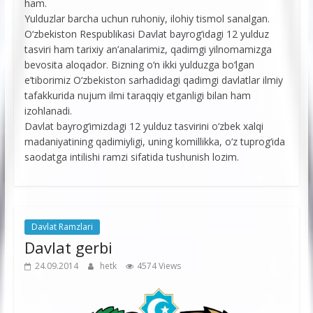
ham.
Yulduzlar barcha uchun ruhoniy, ilohiy tismol sanalgan.
O‘zbekiston Respublikasi Davlat bayrog‘idagi 12 yulduz
tasviri ham tarixiy an’analarimiz, qadimgi yilnomamizga
bevosita aloqador. Bizning o‘n ikki yulduzga bo‘lgan
e’tiborimiz O‘zbekiston sarhadidagi qadimgi davlatlar ilmiy
tafakkurida nujum ilmi taraqqiy etganligi bilan ham
izohlanadi.
Davlat bayrog‘imizdagi 12 yulduz tasvirini o‘zbek xalqi
madaniyatining qadimiyligi, uning komillikka, o‘z tuprog‘ida
saodatga intilishi ramzi sifatida tushunish lozim.
Davlat Ramzlari
Davlat gerbi
24.09.2014
hetk
4574 Views