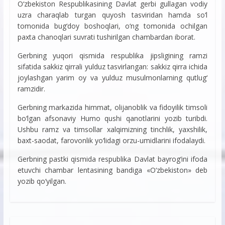
O‘zbekiston Respublikasining Davlat gerbi gullagan vodiy
uzra charaqlab turgan quyosh tasviridan hamda so‘l
tomonida bug‘doy boshoqlari, o‘ng tomonida ochilgan
paxta chanoqlari suvrati tushirilgan chambardan iborat.
Gerbning yuqori qismida respublika jipsligining ramzi
sifatida sakkiz qirrali yulduz tasvirlangan: sakkiz qirra ichida
joylashgan yarim oy va yulduz musulmonlarning qutlug‘
ramzidir.
Gerbning markazida himmat, olijanoblik va fidoyilik timsoli
bo‘lgan afsonaviy Humo qushi qanotlarini yozib turibdi.
Ushbu ramz va timsollar xalqimizning tinchlik, yaxshilik,
baxt-saodat, farovonlik yo‘lidagi orzu-umidlarini ifodalaydi.
Gerbning pastki qismida respublika Davlat bayrog‘ini ifoda
etuvchi chambar lentasining bandiga «O‘zbekiston» deb
yozib qo‘yilgan.