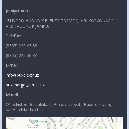
Jamiyat nomi:
“BUXORO HUDUDIY ELEKTR TARMOQLARI KORXONASI”
AKSIYADORLIK JAMIYATI
Telefon:
(8365) 225 43 88
(8365) 225 50 34
E-mail:
info@buxelektr.uz
buxenergo@umail.uz
Manzil:
O’zbekiston Respublikasi, Buxoro viloyati, Buxoro shahri,
Sanoatchilar ko’chasi, 1/1