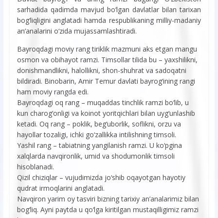
sarhadida qadimda mavjud bo‘lgan davlatlar bilan tarixan
bog‘liqligini anglatadi hamda respublikaning milliy-madaniy
an’analarini o‘zida mujassamlashtiradi.
Bayroqdagi moviy rang tiriklik mazmuni aks etgan mangu
osmon va obihayot ramzi. Timsollar tilida bu – yaxshilikni,
donishmandlikni, halollikni, shon-shuhrat va sadoqatni
bildiradi. Binobarin, Amir Temur davlati bayrog‘ining rangi
ham moviy rangda edi.
Bayroqdagi oq rang – muqaddas tinchlik ramzi bo‘lib, u
kun charog‘onligi va koinot yoritqichlari bilan uyg‘unlashib
ketadi. Oq rang – poklik, beg‘uborlik, soflikni, orzu va
hayollar tozaligi, ichki go‘zallikka intilishning timsoli.
Yashil rang – tabiatning yangilanish ramzi. U ko‘pgina
xalqlarda navqironlik, umid va shodumonlik timsoli
hisoblanadi.
Qizil chiziqlar – vujudimizda jo‘shib oqayotgan hayotiy
qudrat irmoqlarini anglatadi.
Navqiron yarim oy tasviri bizning tarixiy an’analarimiz bilan
bog‘liq. Ayni paytda u qo‘lga kiritilgan mustaqilligimiz ramzi