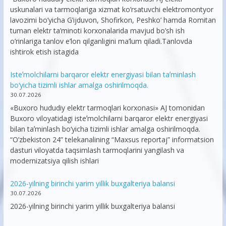
uskunalari va tarmoqlariga xizmat ko’rsatuvchi elektromontyor
lavozimi bo’yicha G’ijduvon, Shofirkon, Peshko’ hamda Romitan
tuman elektr ta’minoti korxonalarida mavjud bo’sh ish
o’rinlariga tanlov e’lon qilganligini ma’lum qiladi.Tanlovda
ishtirok etish istagida
Isteʼmolchilarni barqaror elektr energiyasi bilan taʼminlash
bo‘yicha tizimli ishlar amalga oshirilmoqda.
30.07.2026
«Buxoro hududiy elektr tarmoqlari korxonasi» AJ tomonidan
Buxoro viloyatidagi isteʼmolchilarni barqaror elektr energiyasi
bilan taʼminlash bo‘yicha tizimli ishlar amalga oshirilmoqda.
“O’zbekiston 24” telekanalining “Maxsus reportaj” informatsion
dasturi viloyatda taqsimlash tarmoqlarini yangilash va
modernizatsiya qilish ishlari
2026-yilning birinchi yarim yillik buxgalteriya balansi
30.07.2026
2026-yilning birinchi yarim yillik buxgalteriya balansi