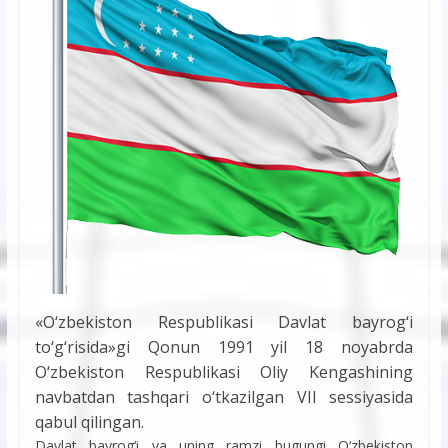
«O‘zbekiston Respublikasi Davlat bayrog‘i
to‘g‘risida»gi Qonun 1991 yil 18 noyabrda
O‘zbekiston Respublikasi Oliy Kengashining
navbatdan tashqari o‘tkazilgan VII sessiyasida
qabul qilingan.
Davlat bayrog‘i va uning ramzi bugungi O‘zbekiston