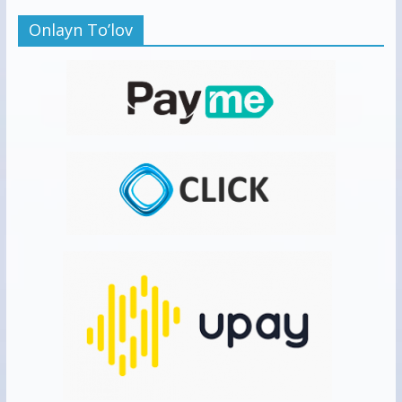
Onlayn To’lov