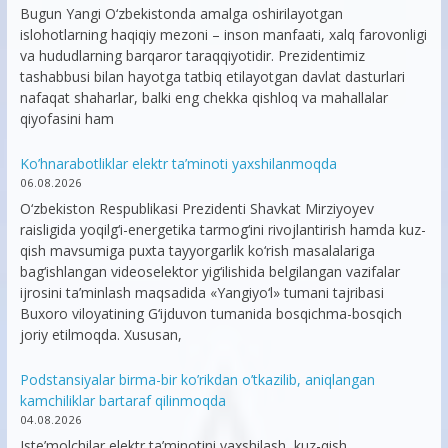
Bugun Yangi O‘zbekistonda amalga oshirilayotgan
islohotlarning haqiqiy mezoni – inson manfaati, xalq farovonligi
va hududlarning barqaror taraqqiyotidir. Prezidentimiz
tashabbusi bilan hayotga tatbiq etilayotgan davlat dasturlari
nafaqat shaharlar, balki eng chekka qishloq va mahallalar
qiyofasini ham
Ko’hnarabotliklar elektr ta’minoti yaxshilanmoqda
06.08.2026
O‘zbekiston Respublikasi Prezidenti Shavkat Mirziyoyev
raisligida yoqilg‘i-energetika tarmog‘ini rivojlantirish hamda kuz-
qish mavsumiga puxta tayyorgarlik ko‘rish masalalariga
bag‘ishlangan videoselektor yig‘ilishida belgilangan vazifalar
ijrosini ta’minlash maqsadida «Yangiyo‘l» tumani tajribasi
Buxoro viloyatining G‘ijduvon tumanida bosqichma-bosqich
joriy etilmoqda. Xususan,
Podstansiyalar birma-bir ko’rikdan o’tkazilib, aniqlangan
kamchiliklar bartaraf qilinmoqda
04.08.2026
Iste’molchilar elektr ta’minotini yaxshilash, kuz-qish