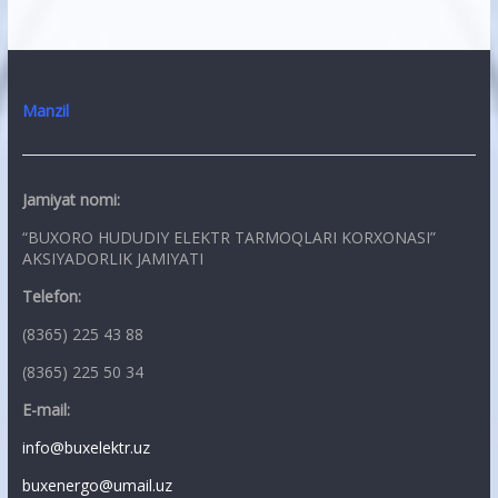
Manzil
Jamiyat nomi:
“BUXORO HUDUDIY ELEKTR TARMOQLARI KORXONASI”
AKSIYADORLIK JAMIYATI
Telefon:
(8365) 225 43 88
(8365) 225 50 34
E-mail:
info@buxelektr.uz
buxenergo@umail.uz