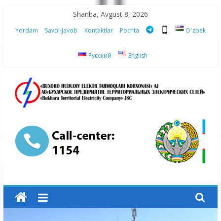
Skip
Shanba, Avgust 8, 2026
to
Yordam
Savol-Javob
Kontaktlar
Pochta
Oʻzbek
content
Русский
English
“Buxoro
hududiy
elektr
tarmoqlari