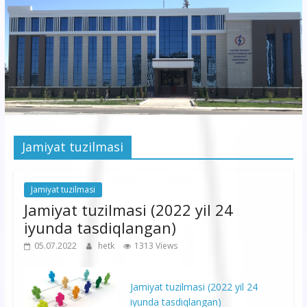
korxonasi”
AJ
“Buxoro
hududiy
elektr
tarmoqlari
Jamiyat tuzilmasi
korxonasi”
AJ
Jamiyat tuzilmasi
Jamiyat tuzilmasi (2022 yil 24
iyunda tasdiqlangan)
05.07.2022
hetk
1313 Views
Jamiyat tuzilmasi (2022 yil 24
iyunda tasdiqlangan)