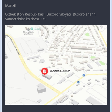
Manzil:
O’zbekiston Respublikasi, Buxoro viloyati, Buxoro shahri,
Sanoatchilar ko’chasi, 1/1