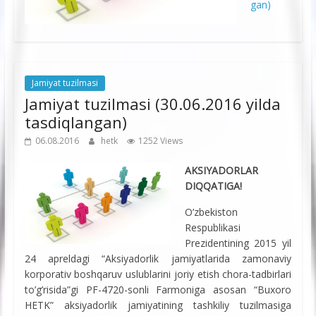
gan)
Jamiyat tuzilmasi
Jamiyat tuzilmasi (30.06.2016 yilda
tasdiqlangan)
06.08.2016
hetk
1252 Views
AKSIYADORLAR
DIQQATIGA!
O’zbekiston
Respublikasi
Prezidentining 2015 yil
24 apreldagi “Aksiyadorlik jamiyatlarida zamonaviy
korporativ boshqaruv uslublarini joriy etish chora-tadbirlari
to’g’risida”gi PF-4720-sonli Farmoniga asosan “Buxoro
HETK” aksiyadorlik jamiyatining tashkiliy tuzilmasiga