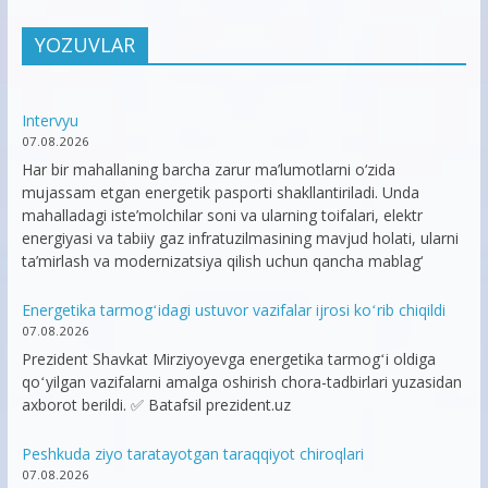
YOZUVLAR
Intervyu
07.08.2026
Har bir mahallaning barcha zarur ma’lumotlarni o‘zida
mujassam etgan energetik pasporti shakllantiriladi. Unda
mahalladagi iste’molchilar soni va ularning toifalari, elektr
energiyasi va tabiiy gaz infratuzilmasining mavjud holati, ularni
ta’mirlash va modernizatsiya qilish uchun qancha mablag‘
Energetika tarmogʻidagi ustuvor vazifalar ijrosi koʻrib chiqildi
07.08.2026
Prezident Shavkat Mirziyoyevga energetika tarmogʻi oldiga
qoʻyilgan vazifalarni amalga oshirish chora-tadbirlari yuzasidan
axborot berildi. ✅ Batafsil prezident.uz
Peshkuda ziyo taratayotgan taraqqiyot chiroqlari
07.08.2026