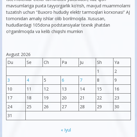
mavsumlariga puxta tayyorgarlik ko‘rish, mavjud muammolarni
tuzatish uchun “Buxoro hududiy elektr tarmoqlari korxonasi” AJ
tomonidan amaliy ishlar olib borilmoqda. Xususan,
hududlardagi 105dona podstansiyalar texnik jihatdan
o’rganilmoqda va kelib chiqishi mumkin
Avgust 2026
Du
Se
Ch
Pa
Ju
Sh
Ya
1
2
3
4
5
6
7
8
9
10
11
12
13
14
15
16
17
18
19
20
21
22
23
24
25
26
27
28
29
30
31
« Iyul