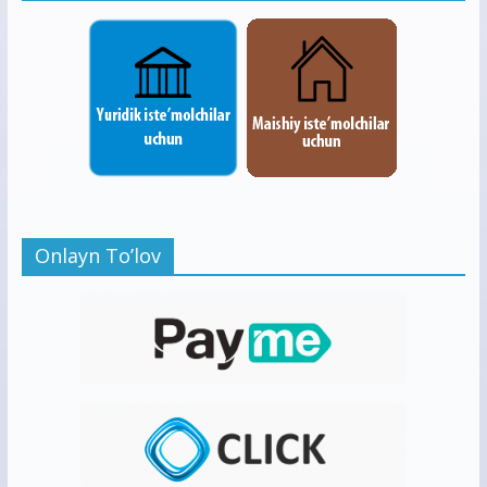
Onlayn To’lov