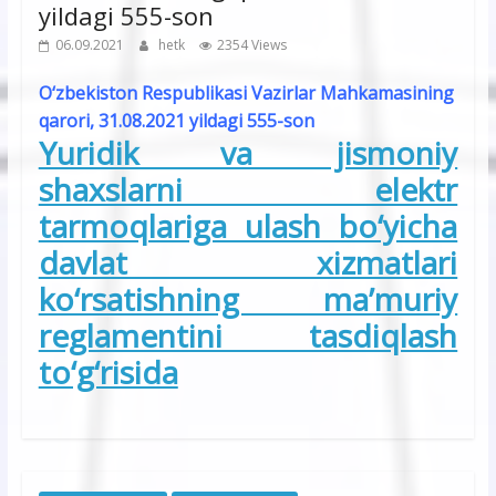
yildagi 555-son
06.09.2021
hetk
2354 Views
O‘zbekiston Respublikasi Vazirlar Mahkamasining
qarori, 31.08.2021 yildagi 555-son
Yuridik va jismoniy
shaxslarni elektr
tarmoqlariga ulash bo‘yicha
davlat xizmatlari
ko‘rsatishning ma’muriy
reglamentini tasdiqlash
to‘g‘risida