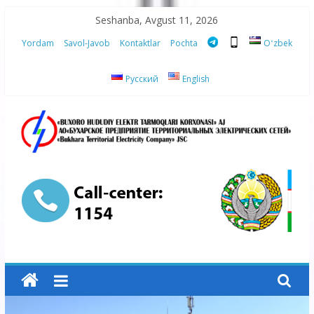
Skip
Seshanba, Avgust 11, 2026
to
Yordam
Savol-Javob
Kontaktlar
Pochta
Oʻzbek
content
Русский
English
“Buxoro
hududiy
elektr
tarmoqlari