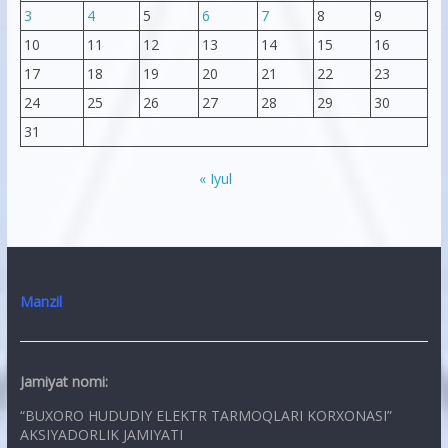
3
4
5
6
7
8
9
10
11
12
13
14
15
16
17
18
19
20
21
22
23
24
25
26
27
28
29
30
31
« Iyul
Manzil
Jamiyat nomi:
“BUXORO HUDUDIY ELEKTR TARMOQLARI KORXONASI”
AKSIYADORLIK JAMIYATI