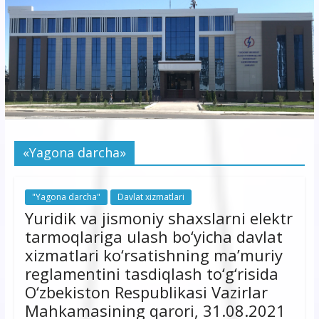
korxonasi”
AJ
“Buxoro
hududiy
elektr
tarmoqlari
«Yagona darcha»
korxonasi”
AJ
"Yagona darcha"
Davlat xizmatlari
Yuridik va jismoniy shaxslarni elektr
tarmoqlariga ulash bo‘yicha davlat
xizmatlari ko‘rsatishning ma’muriy
reglamentini tasdiqlash to‘g‘risida
O‘zbekiston Respublikasi Vazirlar
Mahkamasining qarori, 31.08.2021