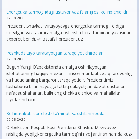
Energetika tarmogʻidagi ustuvor vazifalar ijrosi koʻrib chiqildi
07.08.2026
Prezident Shavkat Mirziyoyevga energetika tarmogʻi oldiga
qoʻyilgan vazifalarni amalga oshirish chora-tadbirlari yuzasidan
axborot berildi. ✅ Batafsil prezident.uz
Peshkuda ziyo taratayotgan taraqqiyot chiroqlari
07.08.2026
Bugun Yangi O‘zbekistonda amalga oshirilayotgan
islohotlarning haqiqiy mezoni – inson manfaati, xalq farovonligi
va hududlarning barqaror taraqqiyotidir. Prezidentimiz
tashabbusi bilan hayotga tatbiq etilayotgan davlat dasturlari
nafaqat shaharlar, balki eng chekka qishloq va mahallalar
qiyofasini ham
Ko’hnarabotliklar elektr ta’minoti yaxshilanmoqda
06.08.2026
O‘zbekiston Respublikasi Prezidenti Shavkat Mirziyoyev
raisligida yoqilg‘i-energetika tarmog‘ini rivojlantirish hamda kuz-