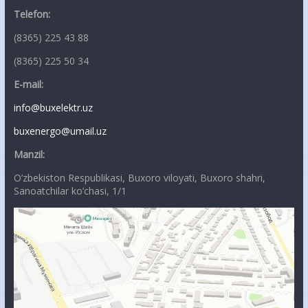
Telefon:
(8365) 225 43 88
(8365) 225 50 34
E-mail:
info@buxelektr.uz
buxenergo@umail.uz
Manzil:
O’zbekiston Respublikasi, Buxoro viloyati, Buxoro shahri,
Sanoatchilar ko’chasi, 1/1