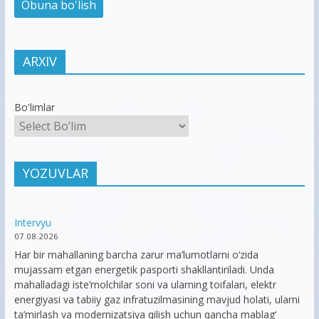
ARXIV
Bo'limlar
YOZUVLAR
Intervyu
07.08.2026
Har bir mahallaning barcha zarur ma’lumotlarni o‘zida
mujassam etgan energetik pasporti shakllantiriladi. Unda
mahalladagi iste’molchilar soni va ularning toifalari, elektr
energiyasi va tabiiy gaz infratuzilmasining mavjud holati, ularni
ta’mirlash va modernizatsiya qilish uchun qancha mablag‘