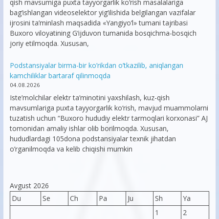
qish mavsumiga puxta tayyorgarlik ko‘rish masalalariga
bag‘ishlangan videoselektor yig‘ilishida belgilangan vazifalar
ijrosini ta’minlash maqsadida «Yangiyo‘l» tumani tajribasi
Buxoro viloyatining G‘ijduvon tumanida bosqichma-bosqich
joriy etilmoqda. Xususan,
Podstansiyalar birma-bir ko’rikdan o’tkazilib, aniqlangan
kamchiliklar bartaraf qilinmoqda
04.08.2026
Iste’molchilar elektr ta’minotini yaxshilash, kuz-qish
mavsumlariga puxta tayyorgarlik ko‘rish, mavjud muammolarni
tuzatish uchun “Buxoro hududiy elektr tarmoqlari korxonasi” AJ
tomonidan amaliy ishlar olib borilmoqda. Xususan,
hududlardagi 105dona podstansiyalar texnik jihatdan
o’rganilmoqda va kelib chiqishi mumkin
Avgust 2026
Du
Se
Ch
Pa
Ju
Sh
Ya
1
2