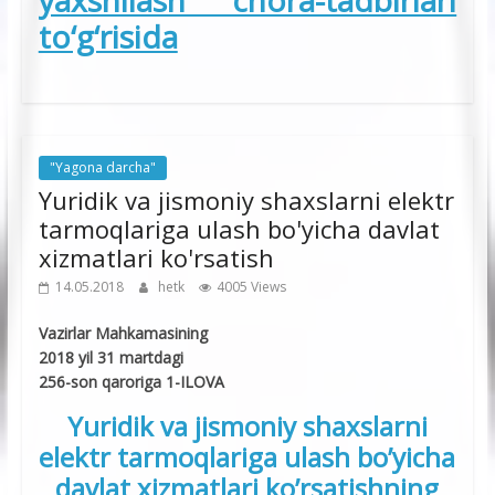
to‘g‘risida
"Yagona darcha"
Yuridik va jismoniy shaxslarni elektr
tarmoqlariga ulash bo'yicha davlat
xizmatlari ko'rsatish
14.05.2018
hetk
4005 Views
Vazirlar Mahkamasining
2018 yil 31 martdagi
256-son qaroriga 1-ILOVA
Yuridik va jismoniy shaxslarni
elektr tarmoqlariga ulash bo’yicha
davlat xizmatlari ko’rsatishning