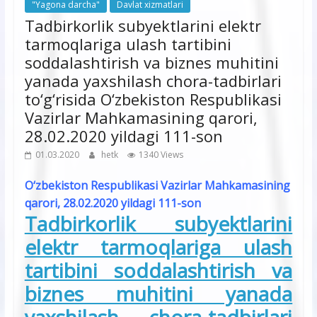
"Yagona darcha"
Davlat xizmatlari
Tadbirkorlik subyektlarini elektr
tarmoqlariga ulash tartibini
soddalashtirish va biznes muhitini
yanada yaxshilash chora-tadbirlari
to‘g‘risida O‘zbekiston Respublikasi
Vazirlar Mahkamasining qarori,
28.02.2020 yildagi 111-son
01.03.2020
hetk
1340 Views
O‘zbekiston Respublikasi Vazirlar Mahkamasining
qarori, 28.02.2020 yildagi 111-son
Tadbirkorlik subyektlarini
elektr tarmoqlariga ulash
tartibini soddalashtirish va
biznes muhitini yanada
yaxshilash chora-tadbirlari