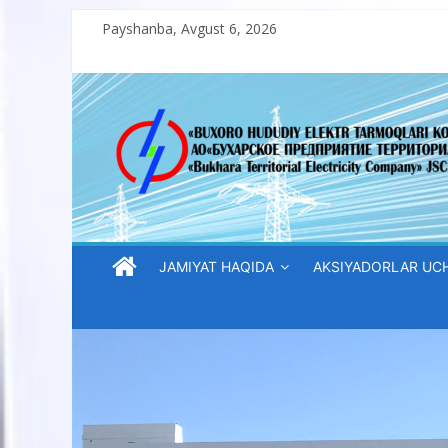
Skip
Payshanba, Avgust 6, 2026
to
content
“Buxoro
hududiy
elektr
tarmoqlari
JAMIYAT HAQIDA
AKSIYADORLAR UC
korxonasi”
AJ
“Buxoro