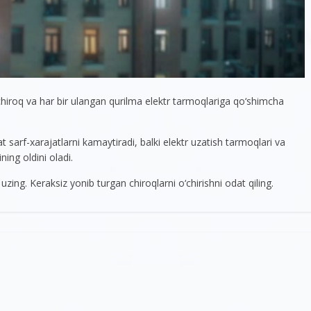
chiroq va har bir ulangan qurilma elektr tarmoqlariga qo‘shimcha
 sarf-xarajatlarni kamaytiradi, balki elektr uzatish tarmoqlari va
ing oldini oladi.
ing. Keraksiz yonib turgan chiroqlarni o‘chirishni odat qiling.