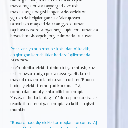
mavsumiga puxta tayyorgarlik ko‘rish
masalalariga bag‘ishlangan videoselektor
yig‘ilishida belgilangan vazifalar ijrosini
ta’minlash maqsadida «Yangiyo‘l» tumani
tajribasi Buxoro viloyatining G‘ijduvon tumanida
bosqichma-bosqich joriy etilmoqda. Xususan,
Podstansiyalar birma-bir ko’rikdan o’tkazilib,
aniqlangan kamchiliklar bartaraf qilinmoqda
04.08.2026
Iste’molchilar elektr ta’minotini yaxshilash, kuz-
qish mavsumlariga puxta tayyorgarlik ko‘rish,
mavjud muammolarni tuzatish uchun “Buxoro
hududiy elektr tarmoqlari korxonasi” AJ
tomonidan amaliy ishlar olib borilmoqda.
Xususan, hududlardagi 105dona podstansiyalar
texnik jihatdan o’rganilmoqda va kelib chiqishi
mumkin
“Buxoro hududiy elektr tarmoqlari korxonasi”AJ