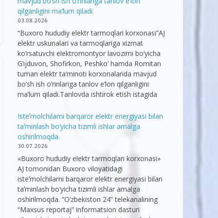
mavjud bo’sh ish o’rinlariga tanlov e’lon
qilganligini ma’lum qiladi.
03.08.2026
“Buxoro hududiy elektr tarmoqlari korxonasi”AJ
elektr uskunalari va tarmoqlariga xizmat
ko’rsatuvchi elektromontyor lavozimi bo’yicha
G’ijduvon, Shofirkon, Peshko’ hamda Romitan
tuman elektr ta’minoti korxonalarida mavjud
bo’sh ish o’rinlariga tanlov e’lon qilganligini
ma’lum qiladi.Tanlovda ishtirok etish istagida
Isteʼmolchilarni barqaror elektr energiyasi bilan
taʼminlash bo‘yicha tizimli ishlar amalga
oshirilmoqda.
30.07.2026
«Buxoro hududiy elektr tarmoqlari korxonasi»
AJ tomonidan Buxoro viloyatidagi
isteʼmolchilarni barqaror elektr energiyasi bilan
taʼminlash bo‘yicha tizimli ishlar amalga
oshirilmoqda. “O’zbekiston 24” telekanalining
“Maxsus reportaj” informatsion dasturi