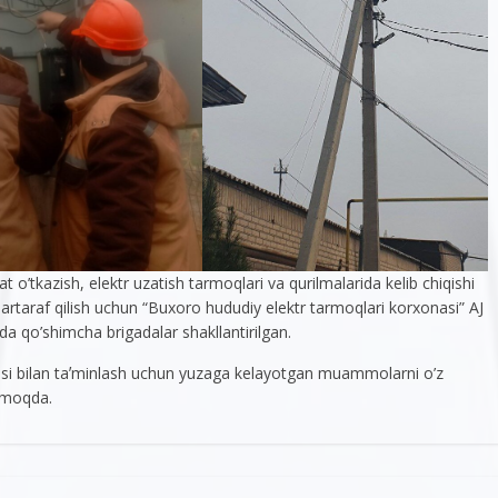
o’tkazish, elektr uzatish tarmoqlari va qurilmalarida kelib chiqishi
 bartaraf qilish uchun “Buxoro hududiy elektr tarmoqlari korxonasi” AJ
da qo’shimcha brigadalar shakllantirilgan.
yasi bilan taʼminlash uchun yuzaga kelayotgan muammolarni o’z
ilmoqda.