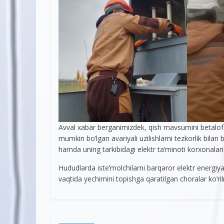
Avval xabar berganimizdek, qish mavsumini betalofat 
mumkin bo’lgan avariyali uzilishlarni tezkorlik bilan
hamda uning tarkibidagi elektr ta’minoti korxonalari
Hududlarda isteʼmolchilarni barqaror elektr energi
vaqtida yechimini topishga qaratilgan choralar ko’r