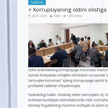
Tadbirlar
⚡️ Korrupsiyaning oldini olishga
28.01.2026
hetk
1033 Views
Soha xodimlarining korrupsiyaga murosasiz munosabat
xizmat faoliyatida ochiqlikni ta’minlash va nazorat
tarmoqlari korxonasi” AJning Korrupsiyaga qarshi k
profilaktik tadbirlar o’tkazilmoqda.
Navbatdagi tadbir «Hududiy elektr tarmoqlari» AJ «
bo’limlari boshliqlari ishtirokida bo’lib o’tdi. Uchra
idoraviy hujjatlarning mazmun-mohiyati va ularni rasm