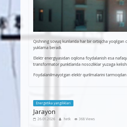
Qishning sovuq kunlarida har bir ortiqcha yoqilgan 
yuklama beradi.
Elektr energiyasidan oqilona foydalanish esa nafaqat
transformator punktlarida nosozliklar yuzaga kelishin
Foydalanilmayotgan elektr qurilmalarini tarmoqdan uz
Energetika yangiliklari
Jarayon
26.01.2026
hetk
368 Views