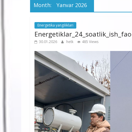
Month:
Yanvar 2026
Energetika yangiliklari
Energetiklar_24_soatlik_ish_fao
30.01.2026
hetk
485 Views