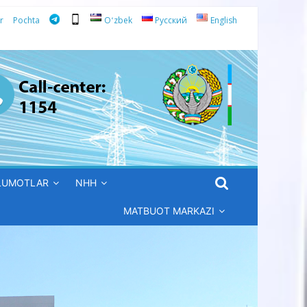
r
Pochta
Oʻzbek
Русский
English
’LUMOTLAR
NHH
MATBUOT MARKAZI