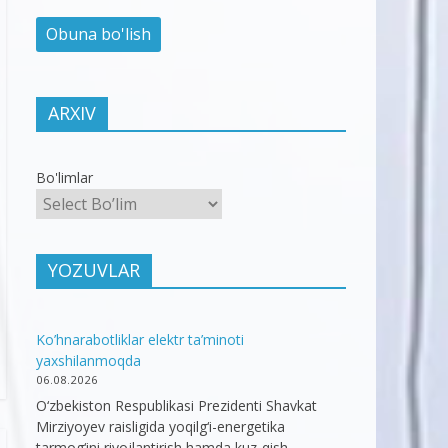
ARXIV
Bo'limlar
YOZUVLAR
Ko’hnarabotliklar elektr ta’minoti
yaxshilanmoqda
06.08.2026
O‘zbekiston Respublikasi Prezidenti Shavkat
Mirziyoyev raisligida yoqilg‘i-energetika
tarmog‘ini rivojlantirish hamda kuz-qish