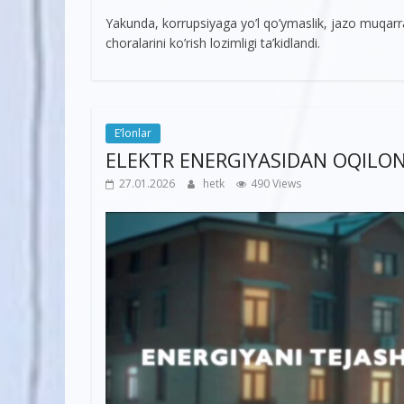
Yakunda, korrupsiyaga yo’l qo’ymaslik, jazo muqarrarl
choralarini ko’rish lozimligi ta’kidlandi.
E’lonlar
ELEKTR ENERGIYASIDAN OQILON
27.01.2026
hetk
490 Views