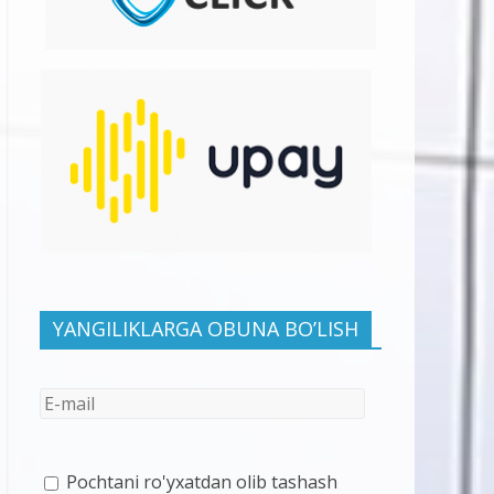
YANGILIKLARGA OBUNA BO’LISH
Pochtani ro'yxatdan olib tashash