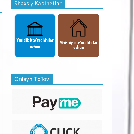
Shaxsiy Kabinetlar
Onlayn To’lov