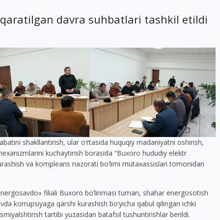
 qaratilgan davra suhbatlari tashkil etildi
ini shakllantirish, ular o‘rtasida huquqiy madaniyatni oshirish,
 mexanizmlarini kuchaytirish borasida “Buxoro hududiy elektr
urashish va kompleans nazorati bo’limi mutaxassislari tomonidan
Energosavdo» filiali Buxoro bo’linmasi tuman, shahar energosotish
shuvda korrupsiyaga qarshi kurashish bo‘yicha qabul qilingan ichki
iyalshtirish tartibi yuzasidan batafsil tushuntirishlar berildi.