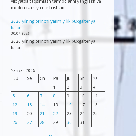
viloyatda taqsimlash tarmoqlarini yangilash va
modernizatsiya qilish ishlari
2026-yilning birinchi yarim yillik buxgalteriya
balansi
30.07.2026
2026-yilning birinchi yarim yillik buxgalteriya
balansi
Yanvar 2026
Du
Se
Ch
Pa
Ju
Sh
Ya
1
2
3
4
5
6
7
8
9
10
11
12
13
14
15
16
17
18
19
20
21
22
23
24
25
26
27
28
29
30
31