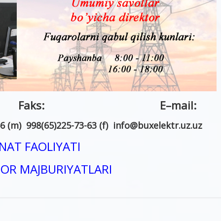
n: Faks:
E
–
mail
:
6 (m) 998(65)225-73-63 (f)
info
@
buxelektr.uz
.
uz
AT FAOLIYATI
OR MAJBURIYATLARI