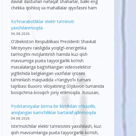
davlat dasturlari nafaqat shaharlar, balki eng
chekka qishloq va mahallalar qiyofasini ham
Ko’hnarabotliklar elektr ta’minoti
yaxshilanmoqda
06.08.2026
O‘zbekiston Respublikasi Prezidenti Shavkat
Mirziyoyev raisligida yoqilg‘i-energetika
tarmog‘ini rivojlantirish hamda kuz-qish
mavsumiga puxta tayyorgarlik ko‘rish
masalalariga bag‘ishlangan videoselektor
yig‘ilishida belgilangan vazifalar ijrosini
ta’minlash maqsadida «Yangiyo‘l» tumani
tajribasi Buxoro viloyatining G‘ijduvon tumanida
bosqichma-bosqich joriy etilmoqda. Xususan,
Podstansiyalar birma-bir ko’rikdan o’tkazilib,
aniqlangan kamchiliklar bartaraf qilinmoqda
04.08.2026
Iste’molchilar elektr ta’minotini yaxshilash, kuz-
qish mavsumlariga puxta tayyorgarlik ko‘rish,