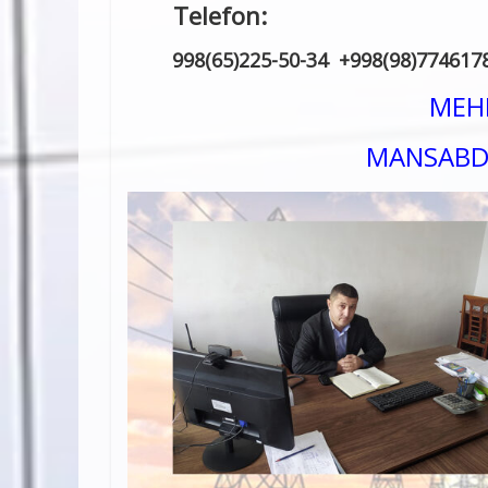
Telefo
998(65)225-50-34 +998(98)7746178
MEHN
MANSABD