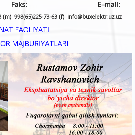
n: Faks:
E
–
mail
:
 (m) 998(65)225-73-63 (f)
info
@
buxelektr.uz
.
uz
AT FAOLIYATI
OR MAJBURIYATLARI