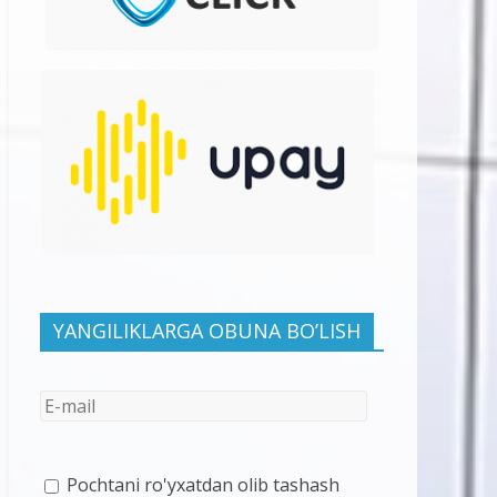
YANGILIKLARGA OBUNA BO’LISH
Pochtani ro'yxatdan olib tashash