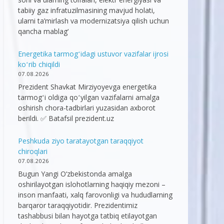
tabiiy gaz infratuzilmasining mavjud holati,
ularni ta’mirlash va modernizatsiya qilish uchun
qancha mablag‘
Energetika tarmogʻidagi ustuvor vazifalar ijrosi
koʻrib chiqildi
07.08.2026
Prezident Shavkat Mirziyoyevga energetika
tarmogʻi oldiga qoʻyilgan vazifalarni amalga
oshirish chora-tadbirlari yuzasidan axborot
berildi. ✅ Batafsil prezident.uz
Peshkuda ziyo taratayotgan taraqqiyot
chiroqlari
07.08.2026
Bugun Yangi O‘zbekistonda amalga
oshirilayotgan islohotlarning haqiqiy mezoni –
inson manfaati, xalq farovonligi va hududlarning
barqaror taraqqiyotidir. Prezidentimiz
tashabbusi bilan hayotga tatbiq etilayotgan