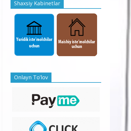
Shaxsiy Kabinetlar
Onlayn To’lov