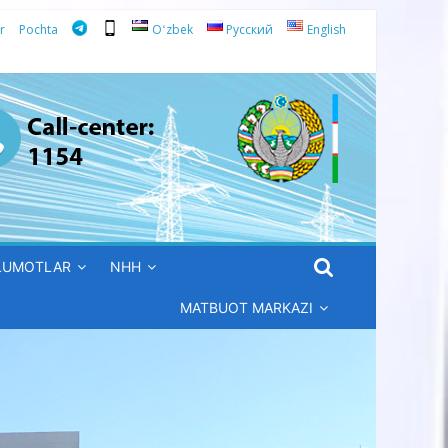
r
Pochta
Oʻzbek
Русский
English
’LUMOTLAR
NHH
MATBUOT MARKAZI