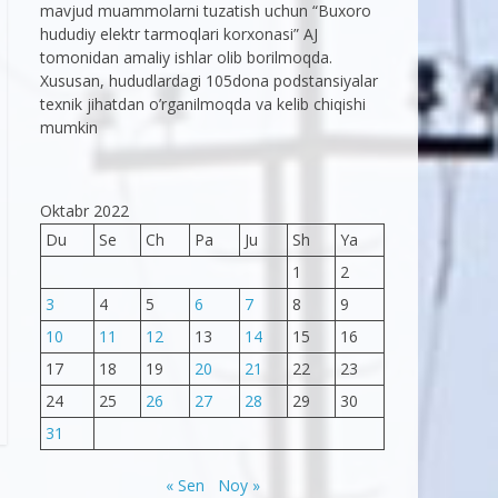
mavjud muammolarni tuzatish uchun “Buxoro
hududiy elektr tarmoqlari korxonasi” AJ
tomonidan amaliy ishlar olib borilmoqda.
Xususan, hududlardagi 105dona podstansiyalar
texnik jihatdan o’rganilmoqda va kelib chiqishi
mumkin
Oktabr 2022
Du
Se
Ch
Pa
Ju
Sh
Ya
1
2
3
4
5
6
7
8
9
10
11
12
13
14
15
16
17
18
19
20
21
22
23
24
25
26
27
28
29
30
31
« Sen
Noy »