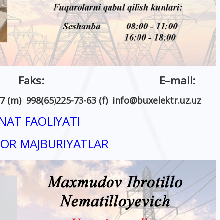
n: Faks:
E
–
mail
:
7 (m) 998(65)225-73-63 (f)
info
@
buxelektr.uz
.
uz
AT FAOLIYATI
R MAJBURIYATLARI