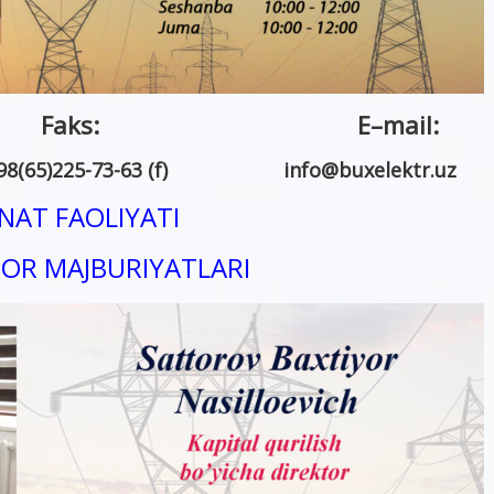
n: Faks:
E
–
mail
:
998(65)225-73-63 (f)
info
@
buxelektr.uz
AT FAOLIYATI
R MAJBURIYATLARI