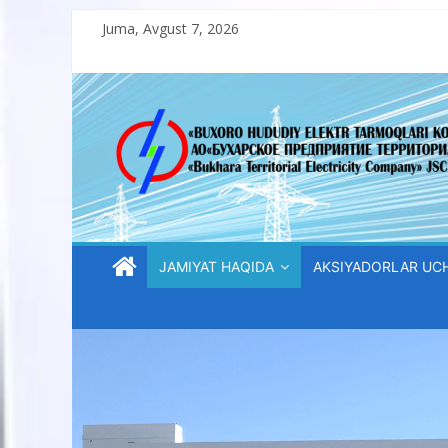
Skip
Juma, Avgust 7, 2026
to
content
“Buxoro
hududiy
elektr
tarmoqlari
JAMIYAT HAQIDA
AKSIYADORLAR UC
korxonasi”
AJ
“Buxoro