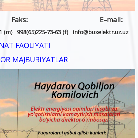
n: Faks:
E
–
mail
:
1 (m) 998(65)225-73-63 (f)
info
@
buxelektr.uz
.
uz
AT FAOLIYATI
OR MAJBURIYATLARI