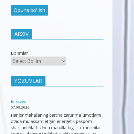
ARXIV
Bo'limlar
YOZUVLAR
Intervyu
07.08.2026
Har bir mahallaning barcha zarur ma’lumotlarni
o‘zida mujassam etgan energetik pasporti
shakllantiriladi. Unda mahalladagi iste’molchilar
soni va ularning toifalari, elektr energiyasi va