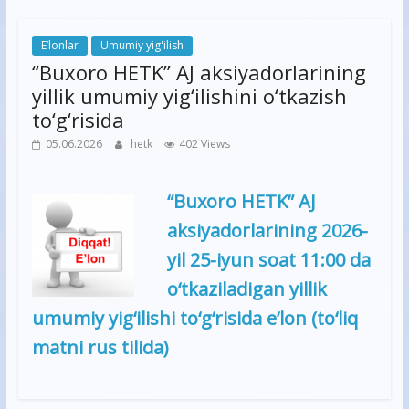
E’lonlar
Umumiy yig'ilish
“Buxoro HETK” AJ aksiyadorlarining
yillik umumiy yig‘ilishini o‘tkazish
to‘g‘risida
05.06.2026
hetk
402 Views
“Buxoro HETK” AJ
aksiyadorlarining 2026-
yil 25-iyun soat 11:00 da
o‘tkaziladigan yillik
umumiy yig‘ilishi to‘g‘risida e’lon (to‘liq
matni rus tilida)