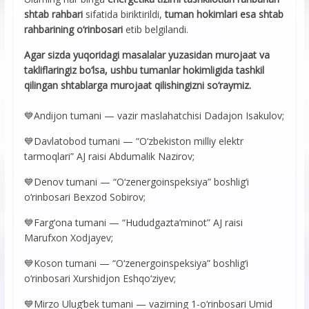
shtab rahbari
sifatida biriktirildi,
tuman hokimlari esa shtab
rahbarining o‘rinbosari
etib belgilandi.
Agar sizda yuqoridagi masalalar yuzasidan murojaat va
takliflaringiz bo‘lsa, ushbu tumanlar hokimligida tashkil
qilingan shtablarga murojaat qilishingizni so‘raymiz.
💙Andijon tumani — vazir maslahatchisi Dadajon Isakulov;
💙Davlatobod tumani — “O‘zbekiston milliy elektr
tarmoqlari” AJ raisi Abdumalik Nazirov;
💙Denov tumani — “O‘zenergoinspeksiya” boshlig‘i
o‘rinbosari Bexzod Sobirov;
💙Farg‘ona tumani — “Hududgazta’minot” AJ raisi
Marufxon Xodjayev;
💙Koson tumani — “O‘zenergoinspeksiya” boshlig‘i
o‘rinbosari Xurshidjon Eshqo‘ziyev;
💙Mirzo Ulug‘bek tumani — vazirning 1-o‘rinbosari Umid