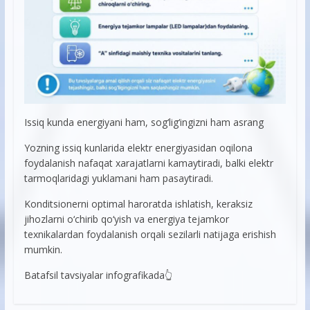
Issiq kunda energiyani ham, sog‘lig‘ingizni ham asrang
Yozning issiq kunlarida elektr energiyasidan oqilona
foydalanish nafaqat xarajatlarni kamaytiradi, balki elektr
tarmoqlaridagi yuklamani ham pasaytiradi.
Konditsionerni optimal haroratda ishlatish, keraksiz
jihozlarni o‘chirib qo‘yish va energiya tejamkor
texnikalardan foydalanish orqali sezilarli natijaga erishish
mumkin.
Batafsil tavsiyalar infografikada👆