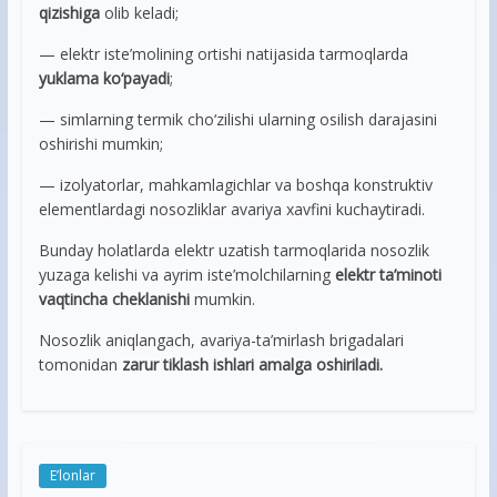
qizishiga
olib keladi;
— elektr iste’molining ortishi natijasida tarmoqlarda
yuklama ko‘payadi
;
— simlarning termik cho‘zilishi ularning osilish darajasini
oshirishi mumkin;
— izolyatorlar, mahkamlagichlar va boshqa konstruktiv
elementlardagi nosozliklar avariya xavfini kuchaytiradi.
Bunday holatlarda elektr uzatish tarmoqlarida nosozlik
yuzaga kelishi va ayrim iste’molchilarning
elektr ta’minoti
vaqtincha cheklanishi
mumkin.
Nosozlik aniqlangach, avariya-ta’mirlash brigadalari
tomonidan
zarur tiklash ishlari amalga oshiriladi.
E’lonlar