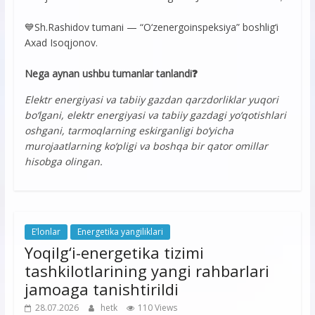
💙Sh.Rashidov tumani — “O‘zenergoinspeksiya” boshlig‘i
Axad Isoqjonov.
Nega aynan ushbu tumanlar tanlandi❓
Elektr energiyasi va tabiiy gazdan qarzdorliklar yuqori
bo‘lgani, elektr energiyasi va tabiiy gazdagi yo‘qotishlari
oshgani, tarmoqlarning eskirganligi bo‘yicha
murojaatlarning ko‘pligi va boshqa bir qator omillar
hisobga olingan.
E’lonlar
Energetika yangiliklari
Yoqilg‘i-energetika tizimi
tashkilotlarining yangi rahbarlari
jamoaga tanishtirildi
28.07.2026
hetk
110 Views