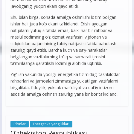
javobgarligi yuqori ekani qayd etildi.
Shu bilan birga, sohada amalga oshirilishi lozim bo‘lgan
ishlar hali juda ko‘p ekani ta’kidlandi. Erishilayotgan
natijalarni yutuq sifatida emas, balki har bir rahbar va
mas’ul xodimning o‘z xizmat vazifasini vijdonan va
sidqidildan bajarishining tabiiy natijasi sifatida baholash
zarurligi qayd etildi. Barcha kuch va sa’y-harakatlar
belgilangan vazifalarning to‘liq va samarali ijrosini
ta’minlashga qaratilishi lozimligi alohida uqtirildi.
Yig‘ilish yakunida yoqilg‘i-energetika tizimidagi tashkilotlar
rahbarlari va jamoalari zimmasiga yuklatilgan vazifalarni
birgalikda, fidoyilik, yuksak mas’uliyat va qat’iy intizom
asosida amalga oshirish zarurligi yana bir bor ta’kidlandi.
E’lonlar
Energetika yangiliklari
O‘zbekiston Respublikasi