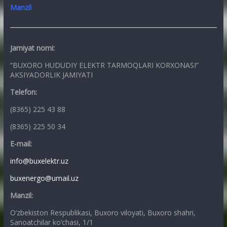
Manzil
Jamiyat nomi:
“BUXORO HUDUDIY ELEKTR TARMOQLARI KORXONASI”
AKSIYADORLIK JAMIYATI
Telefon:
(8365) 225 43 88
(8365) 225 50 34
E-mail:
info@buxelektr.uz
buxenergo@umail.uz
Manzil:
O’zbekiston Respublikasi, Buxoro viloyati, Buxoro shahri,
Sanoatchilar ko’chasi, 1/1