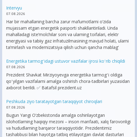
Intervyu
07.08.2026
Har bir mahallaning barcha zarur ma’lumotlarni o‘zida
mujassam etgan energetik pasporti shakllantiriladi. Unda
mahalladagi iste’molchilar soni va ularning toifalari, elektr
energiyasi va tabiiy gaz infratuzilmasining mavjud holati, ularni
ta’mirlash va modernizatsiya qilish uchun qancha mablag‘
Energetika tarmogʻidagi ustuvor vazifalar ijrosi koʻrib chiqildi
07.08.2026
Prezident Shavkat Mirziyoyevga energetika tarmogʻi oldiga
qoʻyilgan vazifalarni amalga oshirish chora-tadbirlari yuzasidan
axborot berildi. ✅ Batafsil prezident.uz
Peshkuda ziyo taratayotgan taraqqiyot chiroqlari
07.08.2026
Bugun Yangi O‘zbekistonda amalga oshirilayotgan
islohotlarning haqiqiy mezoni – inson manfaati, xalq farovonligi
va hududlarning barqaror taraqqiyotidir. Prezidentimiz
tashabbusi bilan hayotga tatbiq etilayotgan davlat dasturlari