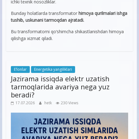
ichki texnik nosozliklar.
Bunday holatlarda transformator
himoya qurilmalari ishga
tushib, uskunani tarmoqdan ajratadi.
Bu transformatorni qo‘shimcha shikastlanishdan himoya
qilishga xizmat qiladi.
E’lonlar
Energetika yangiliklari
Jazirama issiqda elektr uzatish
tarmoqlarida avariya nega yuz
beradi?
17.07.2026
hetk
230 Views