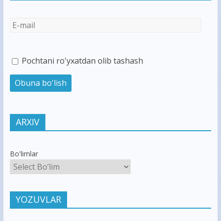
Pochtani ro'yxatdan olib tashash
ARXIV
Bo'limlar
YOZUVLAR