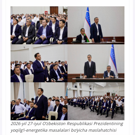
2026-yil 27-iyul O‘zbekiston Respublikasi Prezidentining
yoqilg‘i-energetika masalalari bo‘yicha maslahatchisi