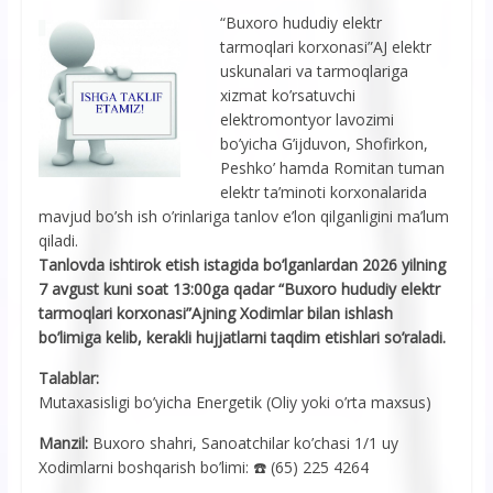
“Buxoro hududiy elektr
tarmoqlari korxonasi”AJ elektr
uskunalari va tarmoqlariga
xizmat ko’rsatuvchi
elektromontyor lavozimi
bo’yicha G’ijduvon, Shofirkon,
Peshko’ hamda Romitan tuman
elektr ta’minoti korxonalarida
mavjud bo’sh ish o’rinlariga tanlov e’lon qilganligini ma’lum
qiladi.
Tanlovda ishtirok etish istagida bo’lganlardan 2026 yilning
7 avgust kuni soat 13:00ga qadar “Buxoro hududiy elektr
tarmoqlari korxonasi”Ajning Xodimlar bilan ishlash
bo’limiga kelib, kerakli hujjatlarni taqdim etishlari so’raladi.
Talablar:
Mutaxasisligi bo’yicha Energetik (Oliy yoki o’rta maxsus)
Manzil:
Buxoro shahri, Sanoatchilar ko’chasi 1/1 uy
Xodimlarni boshqarish bo’limi: ☎️ (65) 225 4264