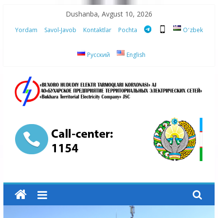
Skip
Dushanba, Avgust 10, 2026
to
Yordam
Savol-Javob
Kontaktlar
Pochta
Oʻzbek
content
Русский
English
“Buxoro
hududiy
elektr
tarmoqlari