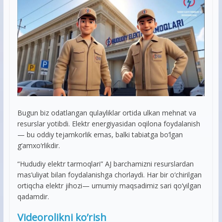
Bugun biz odatlangan qulayliklar ortida ulkan mehnat va
resurslar yotibdi. Elektr energiyasidan oqilona foydalanish
— bu oddiy tejamkorlik emas, balki tabiatga bo‘lgan
g‘amxo‘rlikdir.
“Hududiy elektr tarmoqlari” AJ barchamizni resurslardan
mas’uliyat bilan foydalanishga chorlaydi. Har bir o‘chirilgan
ortiqcha elektr jihozi— umumiy maqsadimiz sari qo‘yilgan
qadamdir.
Videorolikni ko’rish