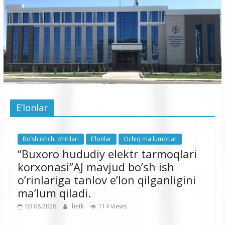
korxonasi”
AJ
“Buxoro
hududiy
elektr
tarmoqlari
E’lonlar
korxonasi”
AJ
Bo’sh ishchi o’rinlari
E’lonlar
Ochiq ma'lumotlar
“Buxoro hududiy elektr tarmoqlari
korxonasi”AJ mavjud bo’sh ish
o’rinlariga tanlov e’lon qilganligini
ma’lum qiladi.
03.08.2026
hetk
114 Views