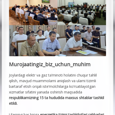
Murojaatingiz_biz_uchun_muhim
Joylardagi elektr va gaz ta’minoti holatini chuqur tahlil
qilish, mavjud muammolarni aniqlash va ularni tizimli
bartaraf etish orqali iste’molchilarga ko‘rsatilayotgan
xizmatlar sifatini yanada oshirish maqsadida
respublikamizning 15 ta hududida maxsus shtablar tashkil
etildi.
Ularning har biriga
energetika tizimi tashkilotlari rahbarlari