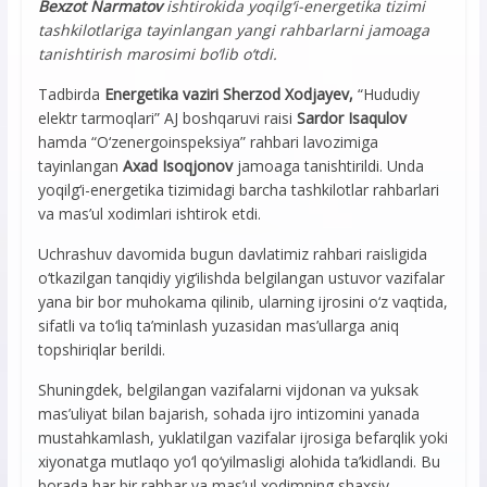
Bexzot Narmatov
ishtirokida yoqilg‘i-energetika tizimi
tashkilotlariga tayinlangan yangi rahbarlarni jamoaga
tanishtirish marosimi bo‘lib o‘tdi.
Tadbirda
Energetika vaziri Sherzod Xodjayev,
“Hududiy
elektr tarmoqlari” AJ boshqaruvi raisi
Sardor Isaqulov
hamda “O‘zenergoinspeksiya” rahbari lavozimiga
tayinlangan
Axad Isoqjonov
jamoaga tanishtirildi. Unda
yoqilg‘i-energetika tizimidagi barcha tashkilotlar rahbarlari
va mas’ul xodimlari ishtirok etdi.
Uchrashuv davomida bugun davlatimiz rahbari raisligida
o‘tkazilgan tanqidiy yig‘ilishda belgilangan ustuvor vazifalar
yana bir bor muhokama qilinib, ularning ijrosini o‘z vaqtida,
sifatli va to‘liq ta’minlash yuzasidan mas’ullarga aniq
topshiriqlar berildi.
Shuningdek, belgilangan vazifalarni vijdonan va yuksak
mas’uliyat bilan bajarish, sohada ijro intizomini yanada
mustahkamlash, yuklatilgan vazifalar ijrosiga befarqlik yoki
xiyonatga mutlaqo yo‘l qo‘yilmasligi alohida ta’kidlandi. Bu
borada har bir rahbar va mas’ul xodimning shaxsiy