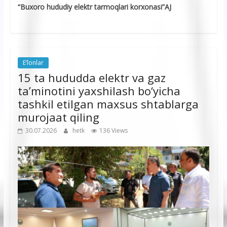
“Buxoro hududiy elektr tarmoqlari korxonasi”AJ
E’lonlar
15 ta hududda elektr va gaz
ta’minotini yaxshilash bo‘yicha
tashkil etilgan maxsus shtablarga
murojaat qiling
30.07.2026
hetk
136 Views