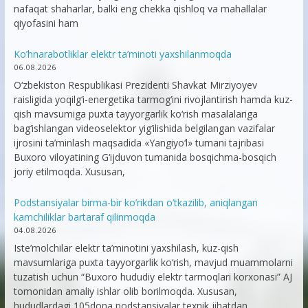
nafaqat shaharlar, balki eng chekka qishloq va mahallalar
qiyofasini ham
Ko’hnarabotliklar elektr ta’minoti yaxshilanmoqda
06.08.2026
O‘zbekiston Respublikasi Prezidenti Shavkat Mirziyoyev
raisligida yoqilg‘i-energetika tarmog‘ini rivojlantirish hamda kuz-
qish mavsumiga puxta tayyorgarlik ko‘rish masalalariga
bag‘ishlangan videoselektor yig‘ilishida belgilangan vazifalar
ijrosini ta’minlash maqsadida «Yangiyo‘l» tumani tajribasi
Buxoro viloyatining G‘ijduvon tumanida bosqichma-bosqich
joriy etilmoqda. Xususan,
Podstansiyalar birma-bir ko’rikdan o’tkazilib, aniqlangan
kamchiliklar bartaraf qilinmoqda
04.08.2026
Iste’molchilar elektr ta’minotini yaxshilash, kuz-qish
mavsumlariga puxta tayyorgarlik ko‘rish, mavjud muammolarni
tuzatish uchun “Buxoro hududiy elektr tarmoqlari korxonasi” AJ
tomonidan amaliy ishlar olib borilmoqda. Xususan,
hududlardagi 105dona podstansiyalar texnik jihatdan