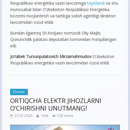
Respublikasi energetika vaziri lavozimiga
tayinlandi
va shu
munosabat bilan O‘zbekiston Respublikasi Energetika
bozorini rivojlantirish va tartibga solish agentligi direktori
lavozimidan ozod etildi.
Bundan ilgariroq Sh.Xodjaev nomzodi Oliy Majlis
Qonunchilik palatasi deputatlari tomonidan ma’qullangan
edi;
Jo‘rabek Tursunpulatovich Mirzamahmudov
O‘zbekiston
Respublikasi energetika vaziri lavozimidan ozod etildi.
E’lonlar
ORTIQCHA ELEKTR JIHOZLARNI
O‘CHIRISHNI UNUTMANG!
23.07.2026
hetk
128 Views