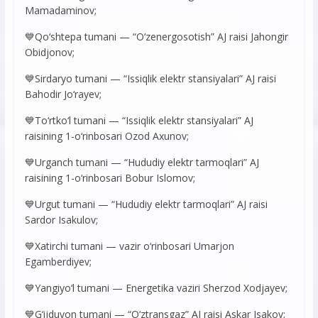
Mamadaminov;
💙Qo‘shtepa tumani — “O‘zenergosotish” AJ raisi Jahongir
Obidjonov;
💙Sirdaryo tumani — “Issiqlik elektr stansiyalari” AJ raisi
Bahodir Jo‘rayev;
💙To‘rtko‘l tumani — “Issiqlik elektr stansiyalari” AJ
raisining 1-o‘rinbosari Ozod Axunov;
💙Urganch tumani — “Hududiy elektr tarmoqlari” AJ
raisining 1-o‘rinbosari Bobur Islomov;
💙Urgut tumani — “Hududiy elektr tarmoqlari” AJ raisi
Sardor Isakulov;
💙Xatirchi tumani — vazir o‘rinbosari Umarjon
Egamberdiyev;
💙Yangiyo‘l tumani — Energetika vaziri Sherzod Xodjayev;
💙G‘ijduvon tumani — “O‘ztransgaz” AJ raisi Askar Isakov;