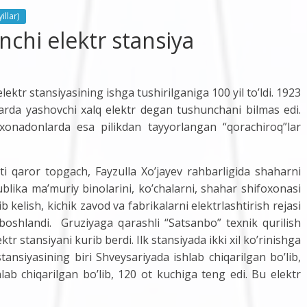
illar)
nchi elektr stansiya
r stansiyasining ishga tushirilganiga 100 yil to’ldi. 1923
arda yashovchi xalq elektr degan tushunchani bilmas edi.
 xonadonlarda esa pilikdan tayyorlangan “qorachiroq”lar
or topgach, Fayzulla Xo’jayev rahbarligida shaharni
blika ma’muriy binolarini, ko’chalarni, shahar shifoxonasi
lib kelish, kichik zavod va fabrikalarni elektrlashtirish rejasi
hi boshlandi. Gruziyaga qarashli “Satsanbo” texnik qurilish
ektr stansiyani kurib berdi. Ilk stansiyada ikki xil ko’rinishga
stansiyasining biri Shveysariyada ishlab chiqarilgan bo’lib,
lab chiqarilgan bo’lib, 120 ot kuchiga teng edi. Bu elektr