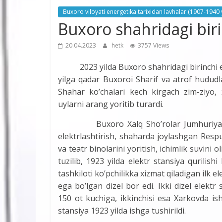
Buxoro viloyati energetika tarixidan lavhalar (1907-1940 y
Buxoro shahridagi biri
20.04.2023
hetk
3757 Views
2023 yilda Buxoro shahridagi birinchi elekt
yilga qadar Buxoroi Sharif va atrof hududl
Shahar ko’chalari kech kirgach zim-ziyo,
uylarni arang yoritib turardi.
Buxoro Xalq Sho’rolar Jumhuriyati qar
elektrlashtirish, shaharda joylashgan Respu
va teatr binolarini yoritish, ichimlik suvini o
tuzilib, 1923 yilda elektr stansiya qurilis
tashkiloti ko’pchilikka xizmat qiladigan ilk el
ega bo’lgan dizel bor edi. Ikki dizel elektr 
150 ot kuchiga, ikkinchisi esa Xarkovda ish
stansiya 1923 yilda ishga tushirildi.