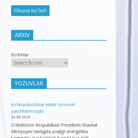
ARXIV
Bo'limlar
YOZUVLAR
Ko’hnarabotliklar elektr ta’minoti
yaxshilanmoqda
06.08.2026
O‘zbekiston Respublikasi Prezidenti Shavkat
Mirziyoyev raisligida yoqilg‘i-energetika
tarmog‘ini rivojlantirish hamda kuz-qish