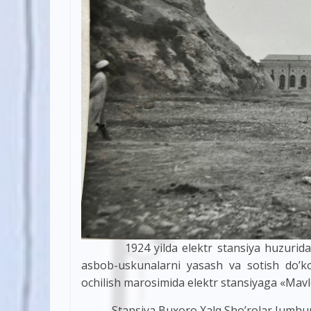
1924 yilda elektr stansiya huzurida elek
asbob-uskunalarni yasash va sotish do’ko
ochilish marosimida elektr stansiyaga «Mavl
Stansiya Buxoro Xalq Sho’rolar Jumhuriya