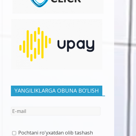
YANGILIKLARGA OBUNA BO’LISH
Pochtani ro'yxatdan olib tashash