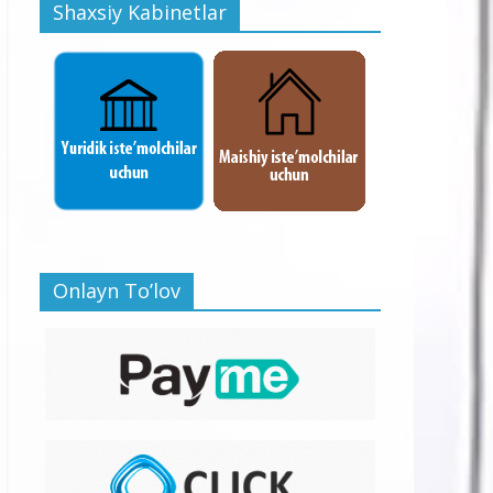
Shaxsiy Kabinetlar
Onlayn To’lov