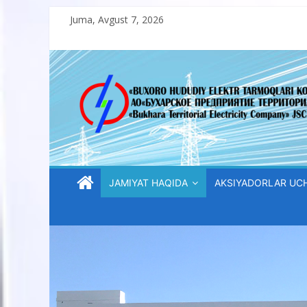
Skip
Juma, Avgust 7, 2026
to
content
“Buxoro
hududiy
elektr
tarmoqlari
JAMIYAT HAQIDA
AKSIYADORLAR UC
korxonasi”
AJ
“Buxoro