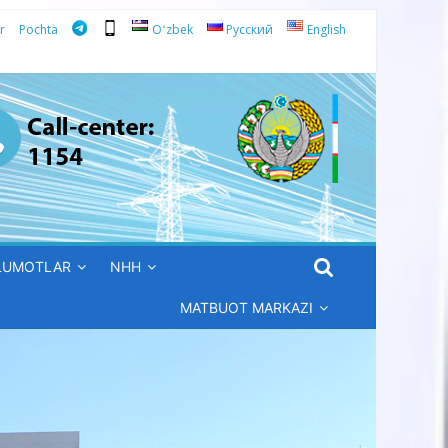
r
Pochta
Oʻzbek
Русский
English
’LUMOTLAR
NHH
MATBUOT MARKAZI