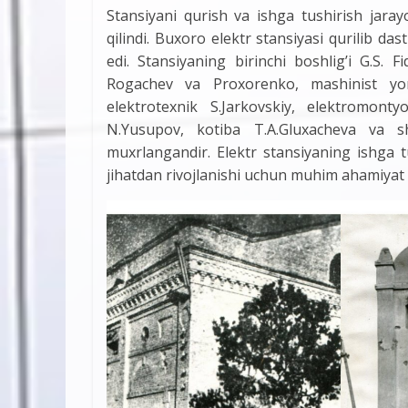
Stansiyani qurish va ishga tushirish jara
qilindi. Buxoro elektr stansiyasi qurilib das
edi. Stansiyaning birinchi boshlig’i G.S. 
Rogachev va Proxorenko, mashinist yord
elektrotexnik S.Jarkovskiy, elektromontyo
N.Yusupov, kotiba T.A.Gluxacheva va s
muxrlangandir. Elektr stansiyaning ishga t
jihatdan rivojlanishi uchun muhim ahamiyat