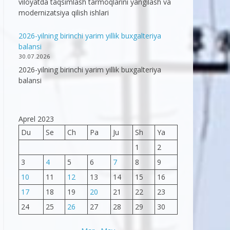
viloyatda taqsimlash tarmoqlarini yangilash va
modernizatsiya qilish ishlari
2026-yilning birinchi yarim yillik buxgalteriya
balansi
30.07.2026
2026-yilning birinchi yarim yillik buxgalteriya
balansi
Aprel 2023
Du
Se
Ch
Pa
Ju
Sh
Ya
1
2
3
4
5
6
7
8
9
10
11
12
13
14
15
16
17
18
19
20
21
22
23
24
25
26
27
28
29
30