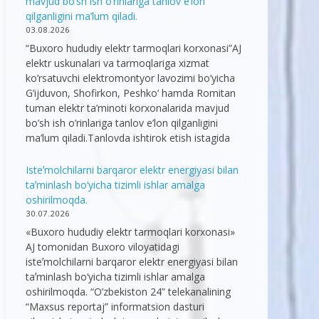
mavjud bo’sh ish o’rinlariga tanlov e’lon
qilganligini ma’lum qiladi.
03.08.2026
“Buxoro hududiy elektr tarmoqlari korxonasi”AJ
elektr uskunalari va tarmoqlariga xizmat
ko’rsatuvchi elektromontyor lavozimi bo’yicha
G’ijduvon, Shofirkon, Peshko’ hamda Romitan
tuman elektr ta’minoti korxonalarida mavjud
bo’sh ish o’rinlariga tanlov e’lon qilganligini
ma’lum qiladi.Tanlovda ishtirok etish istagida
Isteʼmolchilarni barqaror elektr energiyasi bilan
taʼminlash bo‘yicha tizimli ishlar amalga
oshirilmoqda.
30.07.2026
«Buxoro hududiy elektr tarmoqlari korxonasi»
AJ tomonidan Buxoro viloyatidagi
isteʼmolchilarni barqaror elektr energiyasi bilan
taʼminlash bo‘yicha tizimli ishlar amalga
oshirilmoqda. “O’zbekiston 24” telekanalining
“Maxsus reportaj” informatsion dasturi