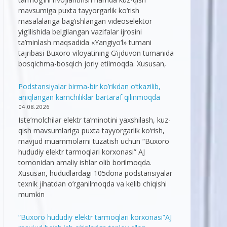
mavsumiga puxta tayyorgarlik ko‘rish
masalalariga bag‘ishlangan videoselektor
yig‘ilishida belgilangan vazifalar ijrosini
ta’minlash maqsadida «Yangiyo‘l» tumani
tajribasi Buxoro viloyatining G‘ijduvon tumanida
bosqichma-bosqich joriy etilmoqda. Xususan,
Podstansiyalar birma-bir ko’rikdan o’tkazilib,
aniqlangan kamchiliklar bartaraf qilinmoqda
04.08.2026
Iste’molchilar elektr ta’minotini yaxshilash, kuz-
qish mavsumlariga puxta tayyorgarlik ko‘rish,
mavjud muammolarni tuzatish uchun “Buxoro
hududiy elektr tarmoqlari korxonasi” AJ
tomonidan amaliy ishlar olib borilmoqda.
Xususan, hududlardagi 105dona podstansiyalar
texnik jihatdan o’rganilmoqda va kelib chiqishi
mumkin
“Buxoro hududiy elektr tarmoqlari korxonasi”AJ