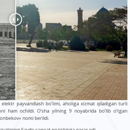
tr payvandlash bo’limi, aholiga xizmat qiladigan turli
ni ham ochildi. O’sha yilning 9 noyabrida bo’lib o’tgan
onbekov» nomi berildi.
tining Savdo sanoat nozirligiga qarar edi.