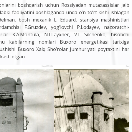
yonlarini boshqarish uchun Rossiyadan mutaxassislar jalb
tlabki faoliyatini boshlaganda unda o’n to’rt kishi ishlagan
Fidelman, bosh mexanik L. Eduard, stansiya mashinistlari
amchisi F.Gruzdev, yog’lovchi P.Lodayev, nazoratchi-
rlar K.A.Montula, N.I.Layxner, V.I. Silchenko, hisobchi
hu kabilarning nomlari Buxoro energetikasi tarixiga
ushishi Buxoro Xalq Sho’rolar Jumhuriyati poytaxtini har
 kasb etgan.