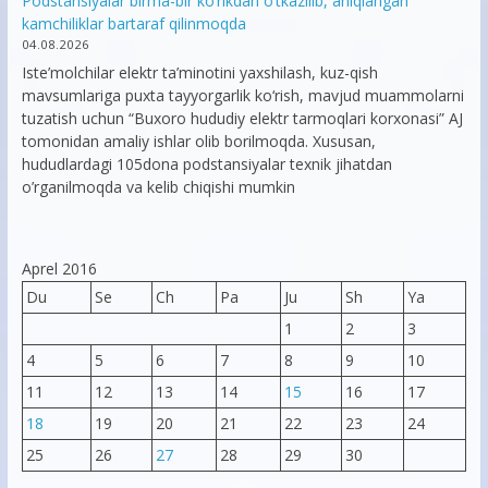
Podstansiyalar birma-bir ko’rikdan o’tkazilib, aniqlangan
kamchiliklar bartaraf qilinmoqda
04.08.2026
Iste’molchilar elektr ta’minotini yaxshilash, kuz-qish
mavsumlariga puxta tayyorgarlik ko‘rish, mavjud muammolarni
tuzatish uchun “Buxoro hududiy elektr tarmoqlari korxonasi” AJ
tomonidan amaliy ishlar olib borilmoqda. Xususan,
hududlardagi 105dona podstansiyalar texnik jihatdan
o’rganilmoqda va kelib chiqishi mumkin
Aprel 2016
Du
Se
Ch
Pa
Ju
Sh
Ya
1
2
3
4
5
6
7
8
9
10
11
12
13
14
15
16
17
18
19
20
21
22
23
24
25
26
27
28
29
30