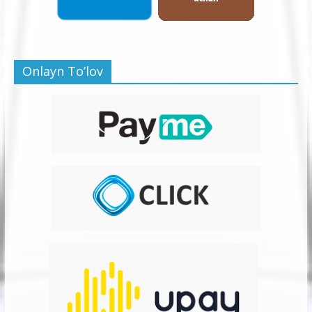
Onlayn To’lov