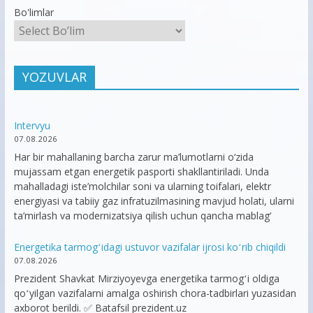
Bo'limlar
YOZUVLAR
Intervyu
07.08.2026
Har bir mahallaning barcha zarur ma’lumotlarni o‘zida
mujassam etgan energetik pasporti shakllantiriladi. Unda
mahalladagi iste’molchilar soni va ularning toifalari, elektr
energiyasi va tabiiy gaz infratuzilmasining mavjud holati, ularni
ta’mirlash va modernizatsiya qilish uchun qancha mablag‘
Energetika tarmogʻidagi ustuvor vazifalar ijrosi koʻrib chiqildi
07.08.2026
Prezident Shavkat Mirziyoyevga energetika tarmogʻi oldiga
qoʻyilgan vazifalarni amalga oshirish chora-tadbirlari yuzasidan
axborot berildi. ✅ Batafsil prezident.uz