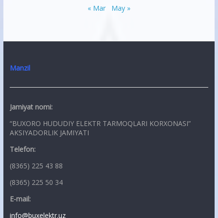
« Mar
May »
Manzil
Jamiyat nomi:
“BUXORO HUDUDIY ELEKTR TARMOQLARI KORXONASI”
AKSIYADORLIK JAMIYATI
Telefon:
(8365) 225 43 88
(8365) 225 50 34
E-mail:
info@buxelektr.uz