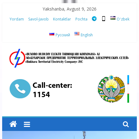
Skip
Yakshanba, Avgust 9, 2026
to
Yordam
Savol-Javob
Kontaktlar
Pochta
Oʻzbek
content
Русский
English
“Buxoro
hududiy
elektr
tarmoqlari