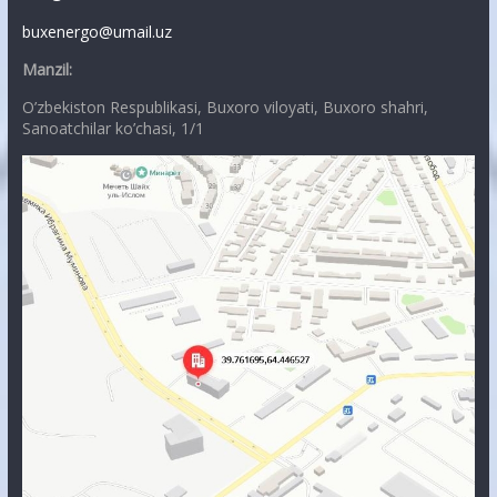
buxenergo@umail.uz
Manzil:
O’zbekiston Respublikasi, Buxoro viloyati, Buxoro shahri,
Sanoatchilar ko’chasi, 1/1