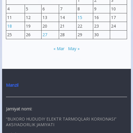
1
2
3
4
5
6
7
8
9
10
11
12
13
14
15
16
17
18
19
20
21
22
23
24
25
26
27
28
29
30
« Mar
May »
Manzil
Jamiyat nomi:
“BUXORO HUDUDIY ELEKTR TARMOQLARI KORXONASI”
AKSIYADORLIK JAMIYATI