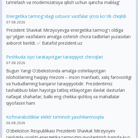
ta’mirlash va modernizatsiya qilish uchun qancha mablag‘
Energetika tarmogʻidagi ustuvor vazifalar ijrosi koʻrib chiqildi
07.08.2026
Prezident Shavkat Mirziyoyevga energetika tarmogʻi oldiga
qoʻyilgan vazifalarni amalga oshirish chora-tadbirlari yuzasidan
axborot berildi. ✅ Batafsil prezident.uz
Peshkuda ziyo taratayotgan taraqqiyot chiroqlari
07.08.2026
Bugun Yangi O‘zbekistonda amalga oshirilayotgan
islohotlarning haqiqiy mezoni – inson manfaati, xalq farovonligi
va hududlarning barqaror taraqqiyotidir. Prezidentimiz
tashabbusi bilan hayotga tatbiq etilayotgan davlat dasturlari
nafaqat shaharlar, balki eng chekka qishloq va mahallalar
qiyofasini ham
Ko’hnarabotliklar elektr ta’minoti yaxshilanmoqda
06.08.2026
O‘zbekiston Respublikasi Prezidenti Shavkat Mirziyoyev
raisligida yoqilg‘i-energetika tarmog‘ini rivojlantirish hamda kuz-