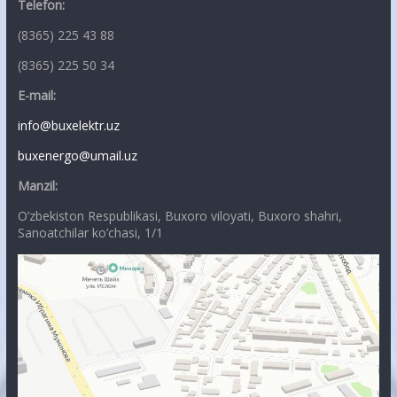
Telefon:
(8365) 225 43 88
(8365) 225 50 34
E-mail:
info@buxelektr.uz
buxenergo@umail.uz
Manzil:
O’zbekiston Respublikasi, Buxoro viloyati, Buxoro shahri,
Sanoatchilar ko’chasi, 1/1