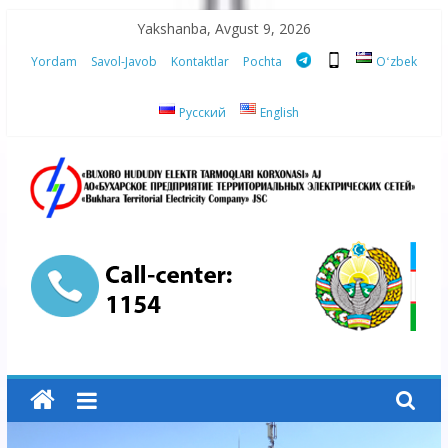
Skip
Yakshanba, Avgust 9, 2026
to
Yordam
Savol-Javob
Kontaktlar
Pochta
Oʻzbek
content
Русский
English
“Buxoro
hududiy
elektr
tarmoqlari