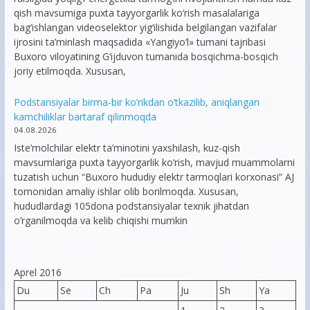
qish mavsumiga puxta tayyorgarlik ko‘rish masalalariga
bag‘ishlangan videoselektor yig‘ilishida belgilangan vazifalar
ijrosini ta’minlash maqsadida «Yangiyo‘l» tumani tajribasi
Buxoro viloyatining G‘ijduvon tumanida bosqichma-bosqich
joriy etilmoqda. Xususan,
Podstansiyalar birma-bir ko’rikdan o’tkazilib, aniqlangan
kamchiliklar bartaraf qilinmoqda
04.08.2026
Iste’molchilar elektr ta’minotini yaxshilash, kuz-qish
mavsumlariga puxta tayyorgarlik ko‘rish, mavjud muammolarni
tuzatish uchun “Buxoro hududiy elektr tarmoqlari korxonasi” AJ
tomonidan amaliy ishlar olib borilmoqda. Xususan,
hududlardagi 105dona podstansiyalar texnik jihatdan
o’rganilmoqda va kelib chiqishi mumkin
Aprel 2016
Du
Se
Ch
Pa
Ju
Sh
Ya