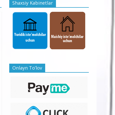
Shaxsiy Kabinetlar
Onlayn To’lov