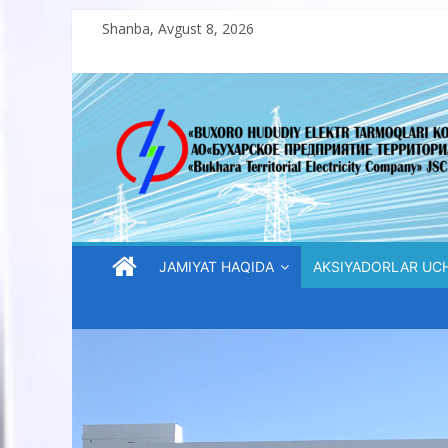
Skip
Shanba, Avgust 8, 2026
to
content
“Buxoro
hududiy
elektr
tarmoqlari
JAMIYAT HAQIDA
AKSIYADORLAR UC
korxonasi”
AJ
“Buxoro