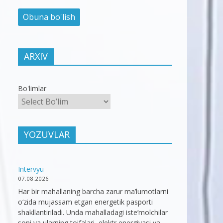
ARXIV
Bo'limlar
YOZUVLAR
Intervyu
07.08.2026
Har bir mahallaning barcha zarur ma’lumotlarni
o‘zida mujassam etgan energetik pasporti
shakllantiriladi. Unda mahalladagi iste’molchilar
soni va ularning toifalari, elektr energiyasi va