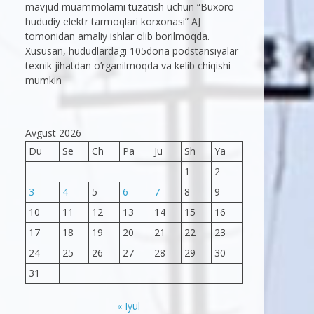
mavjud muammolarni tuzatish uchun “Buxoro
hududiy elektr tarmoqlari korxonasi” AJ
tomonidan amaliy ishlar olib borilmoqda.
Xususan, hududlardagi 105dona podstansiyalar
texnik jihatdan o’rganilmoqda va kelib chiqishi
mumkin
Avgust 2026
Du
Se
Ch
Pa
Ju
Sh
Ya
1
2
3
4
5
6
7
8
9
10
11
12
13
14
15
16
17
18
19
20
21
22
23
24
25
26
27
28
29
30
31
« Iyul