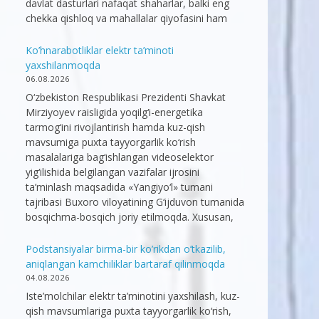
davlat dasturlari nafaqat shaharlar, balki eng
chekka qishloq va mahallalar qiyofasini ham
Ko’hnarabotliklar elektr ta’minoti
yaxshilanmoqda
06.08.2026
O‘zbekiston Respublikasi Prezidenti Shavkat
Mirziyoyev raisligida yoqilg‘i-energetika
tarmog‘ini rivojlantirish hamda kuz-qish
mavsumiga puxta tayyorgarlik ko‘rish
masalalariga bag‘ishlangan videoselektor
yig‘ilishida belgilangan vazifalar ijrosini
ta’minlash maqsadida «Yangiyo‘l» tumani
tajribasi Buxoro viloyatining G‘ijduvon tumanida
bosqichma-bosqich joriy etilmoqda. Xususan,
Podstansiyalar birma-bir ko’rikdan o’tkazilib,
aniqlangan kamchiliklar bartaraf qilinmoqda
04.08.2026
Iste’molchilar elektr ta’minotini yaxshilash, kuz-
qish mavsumlariga puxta tayyorgarlik ko‘rish,