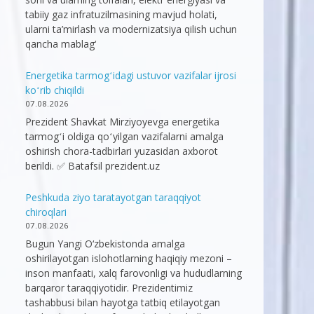
tabiiy gaz infratuzilmasining mavjud holati,
ularni ta’mirlash va modernizatsiya qilish uchun
qancha mablag‘
Energetika tarmogʻidagi ustuvor vazifalar ijrosi
koʻrib chiqildi
07.08.2026
Prezident Shavkat Mirziyoyevga energetika
tarmogʻi oldiga qoʻyilgan vazifalarni amalga
oshirish chora-tadbirlari yuzasidan axborot
berildi. ✅ Batafsil prezident.uz
Peshkuda ziyo taratayotgan taraqqiyot
chiroqlari
07.08.2026
Bugun Yangi O‘zbekistonda amalga
oshirilayotgan islohotlarning haqiqiy mezoni –
inson manfaati, xalq farovonligi va hududlarning
barqaror taraqqiyotidir. Prezidentimiz
tashabbusi bilan hayotga tatbiq etilayotgan