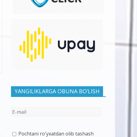
YANGILIKLARGA OBUNA BO’LISH
Pochtani ro'yxatdan olib tashash