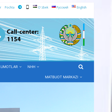
r
Pochta
Oʻzbek
Русский
English
’LUMOTLAR
NHH
MATBUOT MARKAZI