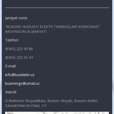
Jamiyat nomi:
“BUXORO HUDUDIY ELEKTR TARMOQLARI KORXONASI”
AKSIYADORLIK JAMIYATI
Telefon:
(8365) 225 43 88
(8365) 225 50 34
E-mail:
info@buxelektr.uz
buxenergo@umail.uz
Manzil:
O’zbekiston Respublikasi, Buxoro viloyati, Buxoro shahri,
Sanoatchilar ko’chasi, 1/1