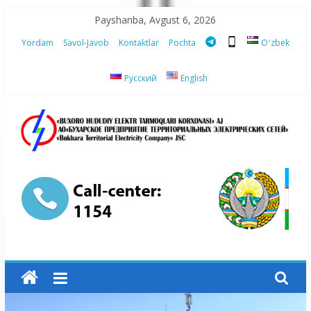
Skip
Payshanba, Avgust 6, 2026
to
Yordam
Savol-Javob
Kontaktlar
Pochta
Oʻzbek
content
Русский
English
“Buxoro
hududiy
elektr
tarmoqlari