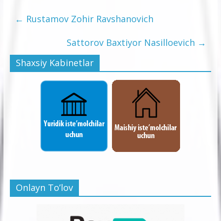
←
Rustamov Zohir Ravshanovich
Sattorov Baxtiyor Nasilloevich
→
Shaxsiy Kabinetlar
Onlayn To’lov