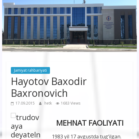
korxonasi”
AJ
“Buxoro
hududiy
elektr
tarmoqlari
Jamiyat rahbariyati
korxonasi”
Hayotov Baxodir
AJ
Baxronovich
17.09.2015
hetk
1683 Views
MEHNAT FAOLIYATI
1983 yil 17 avgustda tug‘ilgan.