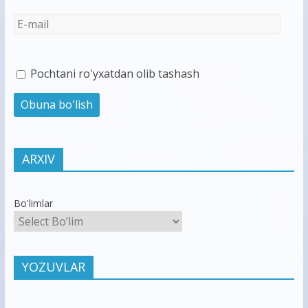
Pochtani ro'yxatdan olib tashash
ARXIV
Bo'limlar
YOZUVLAR