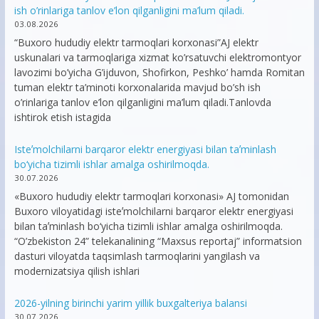
ish o’rinlariga tanlov e’lon qilganligini ma’lum qiladi.
03.08.2026
“Buxoro hududiy elektr tarmoqlari korxonasi”AJ elektr
uskunalari va tarmoqlariga xizmat ko’rsatuvchi elektromontyor
lavozimi bo’yicha G’ijduvon, Shofirkon, Peshko’ hamda Romitan
tuman elektr ta’minoti korxonalarida mavjud bo’sh ish
o’rinlariga tanlov e’lon qilganligini ma’lum qiladi.Tanlovda
ishtirok etish istagida
Isteʼmolchilarni barqaror elektr energiyasi bilan taʼminlash
bo‘yicha tizimli ishlar amalga oshirilmoqda.
30.07.2026
«Buxoro hududiy elektr tarmoqlari korxonasi» AJ tomonidan
Buxoro viloyatidagi isteʼmolchilarni barqaror elektr energiyasi
bilan taʼminlash bo‘yicha tizimli ishlar amalga oshirilmoqda.
“O’zbekiston 24” telekanalining “Maxsus reportaj” informatsion
dasturi viloyatda taqsimlash tarmoqlarini yangilash va
modernizatsiya qilish ishlari
2026-yilning birinchi yarim yillik buxgalteriya balansi
30.07.2026