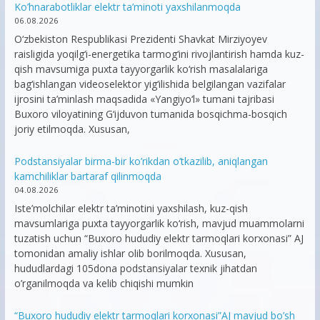
Ko’hnarabotliklar elektr ta’minoti yaxshilanmoqda
06.08.2026
O‘zbekiston Respublikasi Prezidenti Shavkat Mirziyoyev
raisligida yoqilg‘i-energetika tarmog‘ini rivojlantirish hamda kuz-
qish mavsumiga puxta tayyorgarlik ko‘rish masalalariga
bag‘ishlangan videoselektor yig‘ilishida belgilangan vazifalar
ijrosini ta’minlash maqsadida «Yangiyo‘l» tumani tajribasi
Buxoro viloyatining G‘ijduvon tumanida bosqichma-bosqich
joriy etilmoqda. Xususan,
Podstansiyalar birma-bir ko’rikdan o’tkazilib, aniqlangan
kamchiliklar bartaraf qilinmoqda
04.08.2026
Iste’molchilar elektr ta’minotini yaxshilash, kuz-qish
mavsumlariga puxta tayyorgarlik ko‘rish, mavjud muammolarni
tuzatish uchun “Buxoro hududiy elektr tarmoqlari korxonasi” AJ
tomonidan amaliy ishlar olib borilmoqda. Xususan,
hududlardagi 105dona podstansiyalar texnik jihatdan
o’rganilmoqda va kelib chiqishi mumkin
“Buxoro hududiy elektr tarmoqlari korxonasi”AJ mavjud bo’sh