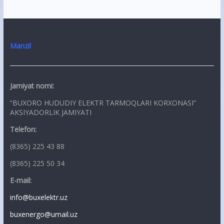
Manzil
Jamiyat nomi:
“BUXORO HUDUDIY ELEKTR TARMOQLARI KORXONASI”
AKSIYADORLIK JAMIYATI
Telefon:
(8365) 225 43 88
(8365) 225 50 34
E-mail:
info@buxelektr.uz
buxenergo@umail.uz