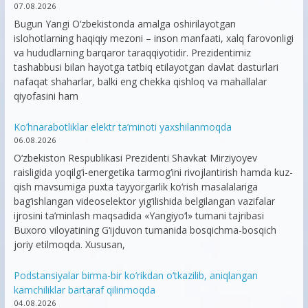
07.08.2026
Bugun Yangi O‘zbekistonda amalga oshirilayotgan
islohotlarning haqiqiy mezoni – inson manfaati, xalq farovonligi
va hududlarning barqaror taraqqiyotidir. Prezidentimiz
tashabbusi bilan hayotga tatbiq etilayotgan davlat dasturlari
nafaqat shaharlar, balki eng chekka qishloq va mahallalar
qiyofasini ham
Ko’hnarabotliklar elektr ta’minoti yaxshilanmoqda
06.08.2026
O‘zbekiston Respublikasi Prezidenti Shavkat Mirziyoyev
raisligida yoqilg‘i-energetika tarmog‘ini rivojlantirish hamda kuz-
qish mavsumiga puxta tayyorgarlik ko‘rish masalalariga
bag‘ishlangan videoselektor yig‘ilishida belgilangan vazifalar
ijrosini ta’minlash maqsadida «Yangiyo‘l» tumani tajribasi
Buxoro viloyatining G‘ijduvon tumanida bosqichma-bosqich
joriy etilmoqda. Xususan,
Podstansiyalar birma-bir ko’rikdan o’tkazilib, aniqlangan
kamchiliklar bartaraf qilinmoqda
04.08.2026