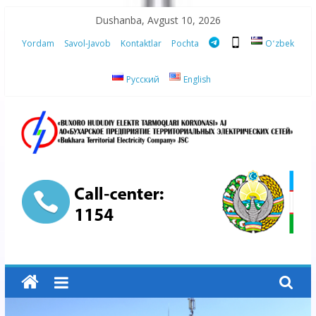
Skip
Dushanba, Avgust 10, 2026
to
Yordam
Savol-Javob
Kontaktlar
Pochta
Oʻzbek
content
Русский
English
“Buxoro
hududiy
elektr
tarmoqlari