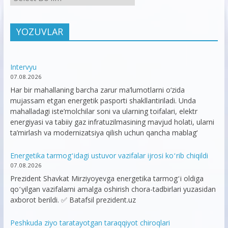
YOZUVLAR
Intervyu
07.08.2026
Har bir mahallaning barcha zarur ma’lumotlarni o‘zida
mujassam etgan energetik pasporti shakllantiriladi. Unda
mahalladagi iste’molchilar soni va ularning toifalari, elektr
energiyasi va tabiiy gaz infratuzilmasining mavjud holati, ularni
ta’mirlash va modernizatsiya qilish uchun qancha mablag‘
Energetika tarmogʻidagi ustuvor vazifalar ijrosi koʻrib chiqildi
07.08.2026
Prezident Shavkat Mirziyoyevga energetika tarmogʻi oldiga
qoʻyilgan vazifalarni amalga oshirish chora-tadbirlari yuzasidan
axborot berildi. ✅ Batafsil prezident.uz
Peshkuda ziyo taratayotgan taraqqiyot chiroqlari