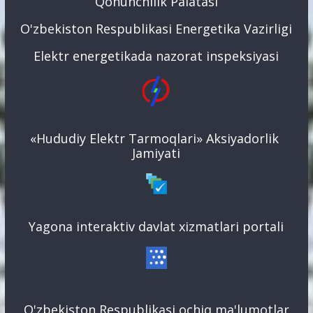
Qonunchilik Palatasi
O'zbekiston Respublikasi Energetika Vazirligi
Elektr energetikada nazorat inspeksiyasi
«Hududiy Elektr Tarmoqlari» Aksiyadorlik
Jamiyati
Yagona interaktiv davlat xizmatlari portali
O'zbekiston Respublikasi ochiq ma'lumotlar