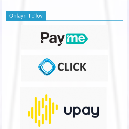
Onlayn To’lov