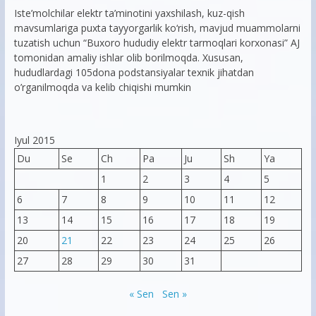
Iste’molchilar elektr ta’minotini yaxshilash, kuz-qish
mavsumlariga puxta tayyorgarlik ko‘rish, mavjud muammolarni
tuzatish uchun “Buxoro hududiy elektr tarmoqlari korxonasi” AJ
tomonidan amaliy ishlar olib borilmoqda. Xususan,
hududlardagi 105dona podstansiyalar texnik jihatdan
o’rganilmoqda va kelib chiqishi mumkin
Iyul 2015
Du
Se
Ch
Pa
Ju
Sh
Ya
1
2
3
4
5
6
7
8
9
10
11
12
13
14
15
16
17
18
19
20
21
22
23
24
25
26
27
28
29
30
31
« Sen
Sen »