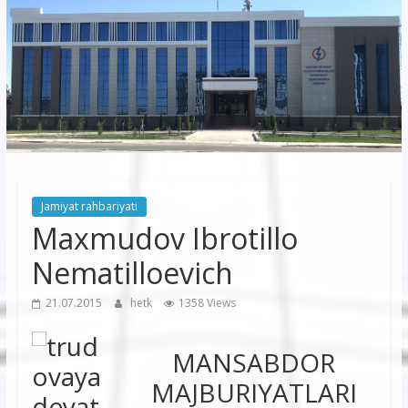
korxonasi”
AJ
“Buxoro
hududiy
elektr
tarmoqlari
Jamiyat rahbariyati
korxonasi”
Maxmudov Ibrotillo
AJ
Nematilloevich
21.07.2015
hetk
1358 Views
MANSABDOR
MAJBURIYATLARI