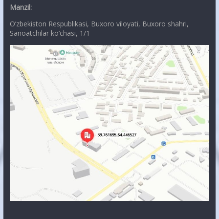
Manzil:
O’zbekiston Respublikasi, Buxoro viloyati, Buxoro shahri,
Sanoatchilar ko’chasi, 1/1