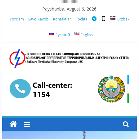
Skip
Payshanba, Avgust 6, 2026
to
Yordam
Savol-Javob
Kontaktlar
Pochta
Oʻzbek
content
Русский
English
“Buxoro
hududiy
elektr
tarmoqlari