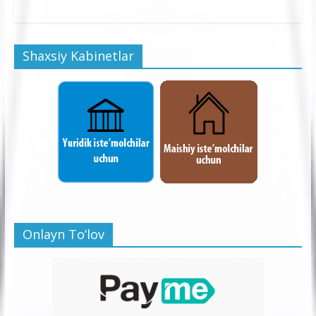
Shaxsiy Kabinetlar
Onlayn To’lov