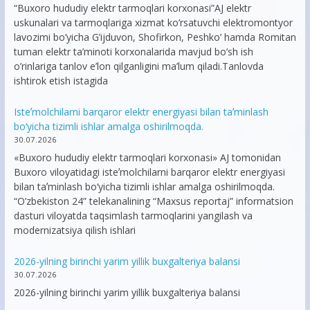
“Buxoro hududiy elektr tarmoqlari korxonasi”AJ elektr
uskunalari va tarmoqlariga xizmat ko’rsatuvchi elektromontyor
lavozimi bo’yicha G’ijduvon, Shofirkon, Peshko’ hamda Romitan
tuman elektr ta’minoti korxonalarida mavjud bo’sh ish
o’rinlariga tanlov e’lon qilganligini ma’lum qiladi.Tanlovda
ishtirok etish istagida
Isteʼmolchilarni barqaror elektr energiyasi bilan taʼminlash
bo‘yicha tizimli ishlar amalga oshirilmoqda.
30.07.2026
«Buxoro hududiy elektr tarmoqlari korxonasi» AJ tomonidan
Buxoro viloyatidagi isteʼmolchilarni barqaror elektr energiyasi
bilan taʼminlash bo‘yicha tizimli ishlar amalga oshirilmoqda.
“O’zbekiston 24” telekanalining “Maxsus reportaj” informatsion
dasturi viloyatda taqsimlash tarmoqlarini yangilash va
modernizatsiya qilish ishlari
2026-yilning birinchi yarim yillik buxgalteriya balansi
30.07.2026
2026-yilning birinchi yarim yillik buxgalteriya balansi