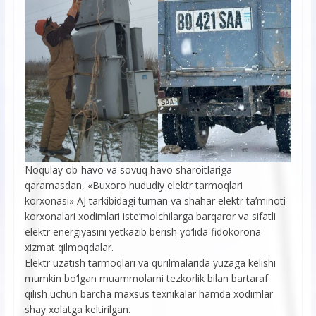
Noqulay ob-havo va sovuq havo sharoitlariga
qaramasdan, «Buxoro hududiy elektr tarmoqlari
korxonasi» AJ tarkibidagi tuman va shahar elektr ta’minoti
korxonalari xodimlari iste’molchilarga barqaror va sifatli
elektr energiyasini yetkazib berish yo‘lida fidokorona
xizmat qilmoqdalar.
Elektr uzatish tarmoqlari va qurilmalarida yuzaga kelishi
mumkin bo‘lgan muammolarni tezkorlik bilan bartaraf
qilish uchun barcha maxsus texnikalar hamda xodimlar
shay xolatga keltirilgan.