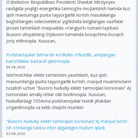
O‘zbekiston Respublikasi Prezidenti Shavkat Mirziyoyev
raisligida yoqilg‘i-energetika tarmog‘ini rivojlantirish hamda kuz-
qish mavsumiga puxta tayyorgarlik ko‘rish masalalariga
bag‘ishlangan videoselektor yig‘ilishida belgilangan vazifalar
ijrosini ta’minlash maqsadida «Yangiyo‘l» tumani tajribasi
Buxoro viloyatining G‘ijduvon tumanida bosqichma-bosqich
joriy etilmoqda. Xususan,
Podstansiyalar birma-bir ko’rikdan o’tkazilib, aniqlangan
kamchiliklar bartaraf qilinmoqda
04.08.2026
Iste’molchilar elektr ta’minotini yaxshilash, kuz-qish
mavsumlariga puxta tayyorgarlik ko‘rish, mavjud muammolarni
tuzatish uchun “Buxoro hududiy elektr tarmoqlari korxonasi” AJ
tomonidan amaliy ishlar olib borilmoqda. Xususan,
hududlardagi 105dona podstansiyalar texnik jihatdan
o’rganilmoqda va kelib chiqishi mumkin
“Buxoro hududiy elektr tarmoqlari korxonasi”AJ mavjud bo’sh
ish o’rinlariga tanlov e’lon qilganligini ma’lum qiladi.
03.08.2026