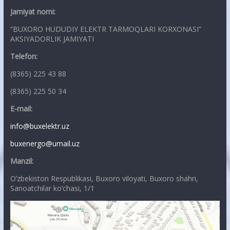
Jamiyat nomi:
“BUXORO HUDUDIY ELEKTR TARMOQLARI KORXONASI”
AKSIYADORLIK JAMIYATI
Telefon:
(8365) 225 43 88
(8365) 225 50 34
E-mail:
info@buxelektr.uz
buxenergo@umail.uz
Manzil:
O’zbekiston Respublikasi, Buxoro viloyati, Buxoro shahri,
Sanoatchilar ko’chasi, 1/1