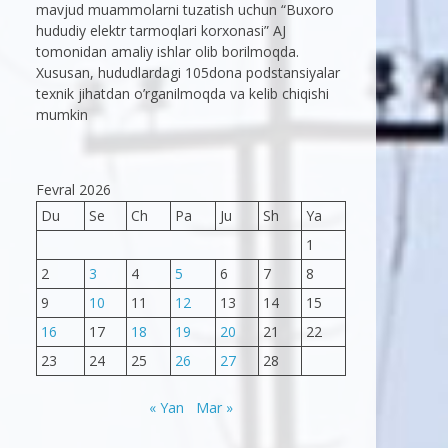
mavjud muammolarni tuzatish uchun “Buxoro
hududiy elektr tarmoqlari korxonasi” AJ
tomonidan amaliy ishlar olib borilmoqda.
Xususan, hududlardagi 105dona podstansiyalar
texnik jihatdan o’rganilmoqda va kelib chiqishi
mumkin
Fevral 2026
Du
Se
Ch
Pa
Ju
Sh
Ya
1
2
3
4
5
6
7
8
9
10
11
12
13
14
15
16
17
18
19
20
21
22
23
24
25
26
27
28
« Yan
Mar »