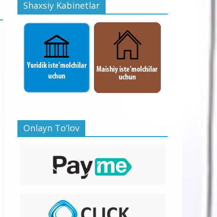
Shaxsiy Kabinetlar
Onlayn To’lov