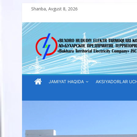
Skip
Shanba, Avgust 8, 2026
to
content
“Buxoro
hududiy
elektr
tarmoqlari
JAMIYAT HAQIDA
AKSIYADORLAR UC
korxonasi”
AJ
“Buxoro