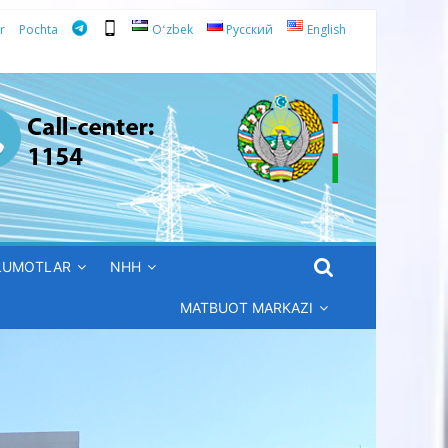
r
Pochta
Oʻzbek
Русский
English
’LUMOTLAR
NHH
MATBUOT MARKAZI