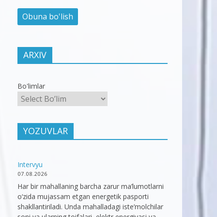
ARXIV
Bo'limlar
YOZUVLAR
Intervyu
07.08.2026
Har bir mahallaning barcha zarur ma’lumotlarni
o‘zida mujassam etgan energetik pasporti
shakllantiriladi. Unda mahalladagi iste’molchilar
soni va ularning toifalari, elektr energiyasi va