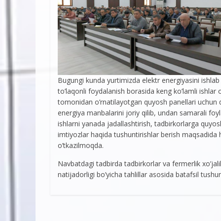
Bugungi kunda yurtimizda elektr energiyasini ishlab
to’laqonli foydalanish borasida keng ko’lamli ishlar
tomonidan o’rnatilayotgan quyosh panellari uchun qula
energiya manbalarini joriy qilib, undan samarali f
ishlarni yanada jadallashtirish, tadbirkorlarga quyos
imtiyozlar haqida tushuntirishlar berish maqsadida ha
o’tkazilmoqda.
Navbatdagi tadbirda tadbirkorlar va fermerlik xo’jali
natijadorligi bo’yicha tahlillar asosida batafsil tushunt