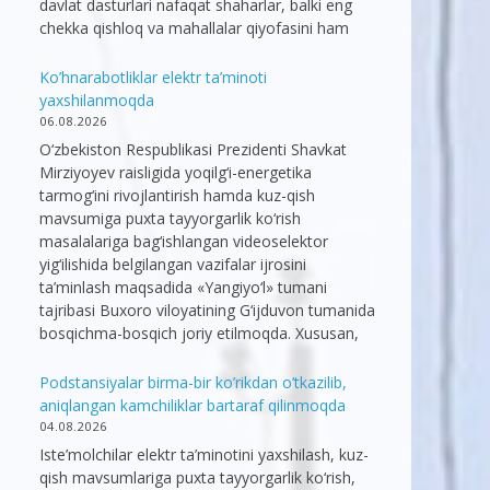
davlat dasturlari nafaqat shaharlar, balki eng
chekka qishloq va mahallalar qiyofasini ham
Ko’hnarabotliklar elektr ta’minoti
yaxshilanmoqda
06.08.2026
O‘zbekiston Respublikasi Prezidenti Shavkat
Mirziyoyev raisligida yoqilg‘i-energetika
tarmog‘ini rivojlantirish hamda kuz-qish
mavsumiga puxta tayyorgarlik ko‘rish
masalalariga bag‘ishlangan videoselektor
yig‘ilishida belgilangan vazifalar ijrosini
ta’minlash maqsadida «Yangiyo‘l» tumani
tajribasi Buxoro viloyatining G‘ijduvon tumanida
bosqichma-bosqich joriy etilmoqda. Xususan,
Podstansiyalar birma-bir ko’rikdan o’tkazilib,
aniqlangan kamchiliklar bartaraf qilinmoqda
04.08.2026
Iste’molchilar elektr ta’minotini yaxshilash, kuz-
qish mavsumlariga puxta tayyorgarlik ko‘rish,