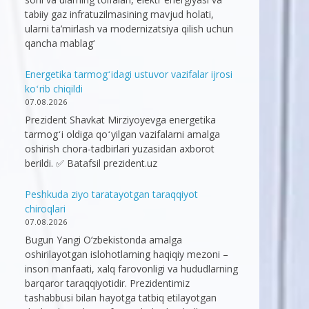
tabiiy gaz infratuzilmasining mavjud holati,
ularni ta’mirlash va modernizatsiya qilish uchun
qancha mablag‘
Energetika tarmogʻidagi ustuvor vazifalar ijrosi
koʻrib chiqildi
07.08.2026
Prezident Shavkat Mirziyoyevga energetika
tarmogʻi oldiga qoʻyilgan vazifalarni amalga
oshirish chora-tadbirlari yuzasidan axborot
berildi. ✅ Batafsil prezident.uz
Peshkuda ziyo taratayotgan taraqqiyot
chiroqlari
07.08.2026
Bugun Yangi O‘zbekistonda amalga
oshirilayotgan islohotlarning haqiqiy mezoni –
inson manfaati, xalq farovonligi va hududlarning
barqaror taraqqiyotidir. Prezidentimiz
tashabbusi bilan hayotga tatbiq etilayotgan