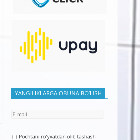
YANGILIKLARGA OBUNA BO’LISH
Pochtani ro'yxatdan olib tashash