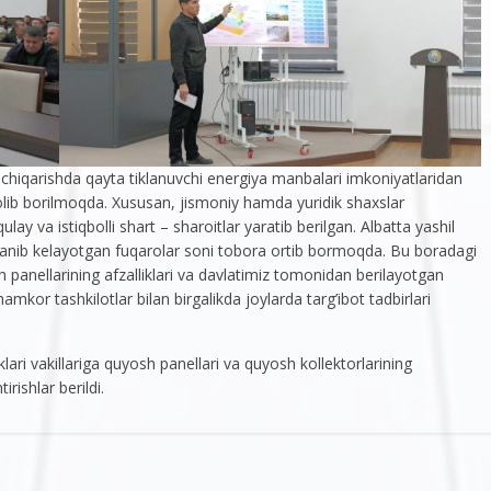
 chiqarishda qayta tiklanuvchi energiya manbalari imkoniyatlaridan
 olib borilmoqda. Xususan, jismoniy hamda yuridik shaxslar
y va istiqbolli shart – sharoitlar yaratib berilgan. Albatta yashil
oylanib kelayotgan fuqarolar soni tobora ortib bormoqda. Bu boradagi
h panellarining afzalliklari va davlatimiz tomonidan berilayotgan
mkor tashkilotlar bilan birgalikda joylarda targ’ibot tadbirlari
klari vakillariga quyosh panellari va quyosh kollektorlarining
irishlar berildi.