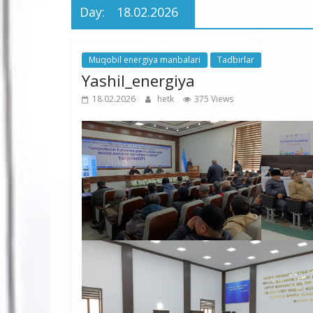
Day:
18.02.2026
Muqobil energiya manbalari
Tadbirlar
Yashil_energiya
18.02.2026
hetk
375 Views