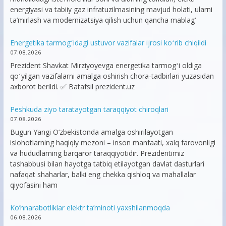
energiyasi va tabiiy gaz infratuzilmasining mavjud holati, ularni
ta’mirlash va modernizatsiya qilish uchun qancha mablag‘
Energetika tarmogʻidagi ustuvor vazifalar ijrosi koʻrib chiqildi
07.08.2026
Prezident Shavkat Mirziyoyevga energetika tarmogʻi oldiga
qoʻyilgan vazifalarni amalga oshirish chora-tadbirlari yuzasidan
axborot berildi. ✅ Batafsil prezident.uz
Peshkuda ziyo taratayotgan taraqqiyot chiroqlari
07.08.2026
Bugun Yangi O‘zbekistonda amalga oshirilayotgan
islohotlarning haqiqiy mezoni – inson manfaati, xalq farovonligi
va hududlarning barqaror taraqqiyotidir. Prezidentimiz
tashabbusi bilan hayotga tatbiq etilayotgan davlat dasturlari
nafaqat shaharlar, balki eng chekka qishloq va mahallalar
qiyofasini ham
Ko’hnarabotliklar elektr ta’minoti yaxshilanmoqda
06.08.2026