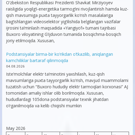
O‘zbekiston Respublikasi Prezidenti Shavkat Mirziyoyev
raisligida yoqilg‘i-energetika tarmog‘ini rivojlantirish hamda kuz-
qish mavsumiga puxta tayyorgarlik ko‘rish masalalariga
bag‘ishlangan videoselektor yig‘ilishida belgilangan vazifalar
ijrosini ta’minlash maqsadida «Yangiyo‘l» tumani tajribasi
Buxoro viloyatining G‘ijduvon tumanida bosqichma-bosqich
joriy etilmoqda. Xususan,
Podstansiyalar birma-bir ko’rikdan o’tkazilib, aniqlangan
kamchiliklar bartaraf qilinmoqda
04.08.2026
Iste’molchilar elektr ta’minotini yaxshilash, kuz-qish
mavsumlariga puxta tayyorgarlik ko‘rish, mavjud muammolarni
tuzatish uchun “Buxoro hududiy elektr tarmoqlari korxonasi” AJ
tomonidan amaliy ishlar olib borilmoqda. Xususan,
hududlardagi 105dona podstansiyalar texnik jihatdan
o’rganilmoqda va kelib chiqishi mumkin
May 2026