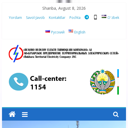
Skip
Shanba, Avgust 8, 2026
to
Yordam
Savol-Javob
Kontaktlar
Pochta
Oʻzbek
content
Русский
English
“Buxoro
hududiy
elektr
tarmoqlari