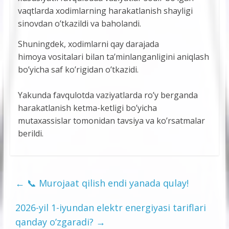
vaqtlarda xodimlarning harakatlanish shayligi
sinovdan o’tkazildi va baholandi.
Shuningdek, xodimlarni qay darajada
himoya vositalari bilan ta’minlanganligini aniqlash
bo’yicha saf ko’rigidan o’tkazidi.
Yakunda favqulotda vaziyatlarda ro’y berganda
harakatlanish ketma-ketligi bo’yicha
mutaxassislar tomonidan tavsiya va ko’rsatmalar
berildi.
←
📞 Murojaat qilish endi yanada qulay!
2026-yil 1-iyundan elektr energiyasi tariflari
qanday o’zgaradi?
→