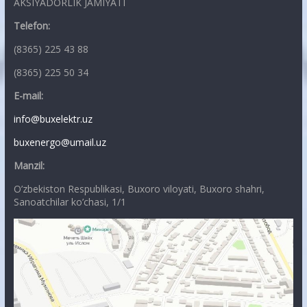
AKSIYADORLIK JAMIYATI
Telefon:
(8365) 225 43 88
(8365) 225 50 34
E-mail:
info@buxelektr.uz
buxenergo@umail.uz
Manzil:
O’zbekiston Respublikasi, Buxoro viloyati, Buxoro shahri,
Sanoatchilar ko’chasi, 1/1