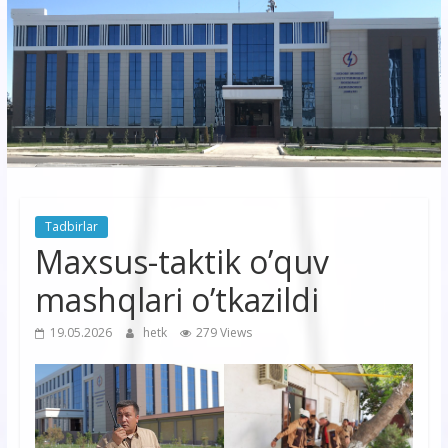
korxonasi”
AJ
“Buxoro
hududiy
elektr
tarmoqlari
Tadbirlar
korxonasi”
Maxsus-taktik o’quv
AJ
mashqlari o’tkazildi
19.05.2026
hetk
279 Views