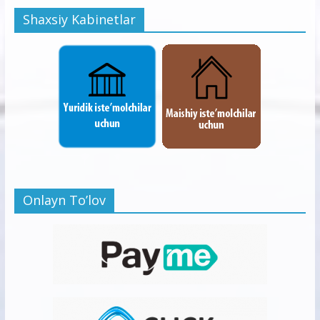
Shaxsiy Kabinetlar
Onlayn To’lov