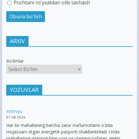
Pochtani ro'yxatdan olib tashash
ARXIV
Bo'limlar
YOZUVLAR
Intervyu
07.08.2026
Har bir mahallaning barcha zarur ma’lumotlarni o‘zida
mujassam etgan energetik pasporti shakllantiriladi. Unda
mahalladagi iste’molchilar soni va ularning toifalari, elektr