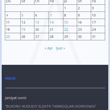
Du
Se
Ch
Pa
Ju
Sh
Ya
1
2
3
4
5
6
7
8
9
10
11
12
13
14
15
16
17
18
19
20
21
22
23
24
25
26
27
28
29
30
31
« Apr
Iyun »
Manzil
Jamiyat nomi:
“BUXORO HUDUDIY ELEKTR TARMOQLARI KORXONASI”