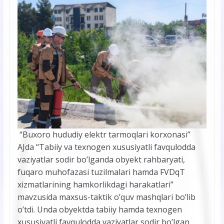
“Buxoro hududiy elektr tarmoqlari korxonasi”
AJda “Tabiiy va texnogen xususiyatli favqulodda
vaziyatlar sodir bo’lganda obyekt rahbaryati,
fuqaro muhofazasi tuzilmalari hamda FVDqT
xizmatlarining hamkorlikdagi harakаtlari”
mavzusida maxsus-taktik o’quv mashqlari bo’lib
o’tdi. Unda obyektda tabiiy hamda texnogen
xususiyatli favqulodda vaziyatlar sodir bo’lgan