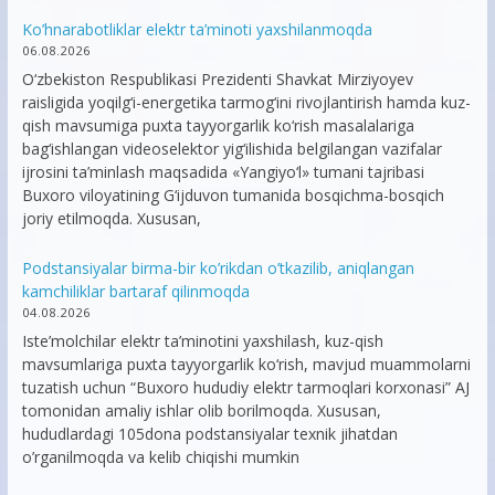
Ko’hnarabotliklar elektr ta’minoti yaxshilanmoqda
06.08.2026
O‘zbekiston Respublikasi Prezidenti Shavkat Mirziyoyev
raisligida yoqilg‘i-energetika tarmog‘ini rivojlantirish hamda kuz-
qish mavsumiga puxta tayyorgarlik ko‘rish masalalariga
bag‘ishlangan videoselektor yig‘ilishida belgilangan vazifalar
ijrosini ta’minlash maqsadida «Yangiyo‘l» tumani tajribasi
Buxoro viloyatining G‘ijduvon tumanida bosqichma-bosqich
joriy etilmoqda. Xususan,
Podstansiyalar birma-bir ko’rikdan o’tkazilib, aniqlangan
kamchiliklar bartaraf qilinmoqda
04.08.2026
Iste’molchilar elektr ta’minotini yaxshilash, kuz-qish
mavsumlariga puxta tayyorgarlik ko‘rish, mavjud muammolarni
tuzatish uchun “Buxoro hududiy elektr tarmoqlari korxonasi” AJ
tomonidan amaliy ishlar olib borilmoqda. Xususan,
hududlardagi 105dona podstansiyalar texnik jihatdan
o’rganilmoqda va kelib chiqishi mumkin