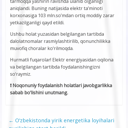
tarmoqqa yashirin ravishda ulanib olganligi
aniqlandi. Buning natijasida elektr ta’minoti
korxonasiga 103 mln.so’mdan ortiq moddiy zarar
yetkazilganligi qayd etildi.
Ushbu holat yuzasidan belgilangan tartibda
dalolatnomalar rasmiylashtirilib, qonunchilikka
muvofiq choralar ko‘rilmoqda.
Hurmatli fuqarolar! Elektr energiyasidan oqilona
va belgilangan tartibda foydalanishingizni
so‘raymiz.
❗️ Noqonuniy foydalanish holatlari javobgarlikka
sabab bo‘lishini unutmang.
←
O‘zbekistonda yirik energetika loyihalari