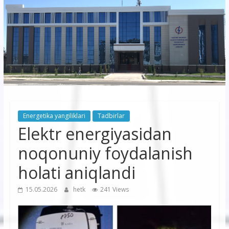
korxonasi”
AJ
“Buxoro
hududiy
elektr
tarmoqlari
Energetika yangiliklari
Tadbirlar
korxonasi”
Elektr energiyasidan
AJ
noqonuniy foydalanish
holati aniqlandi
15.05.2026
hetk
241 Views