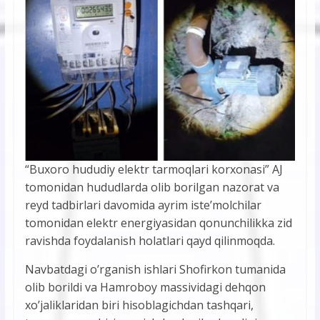
“Buxoro hududiy elektr tarmoqlari korxonasi” AJ
tomonidan hududlarda olib borilgan nazorat va
reyd tadbirlari davomida ayrim iste’molchilar
tomonidan elektr energiyasidan qonunchilikka zid
ravishda foydalanish holatlari qayd qilinmoqda.
Navbatdagi o’rganish ishlari Shofirkon tumanida
olib borildi va Hamroboy massividagi dehqon
xo’jaliklaridan biri hisoblagichdan tashqari,