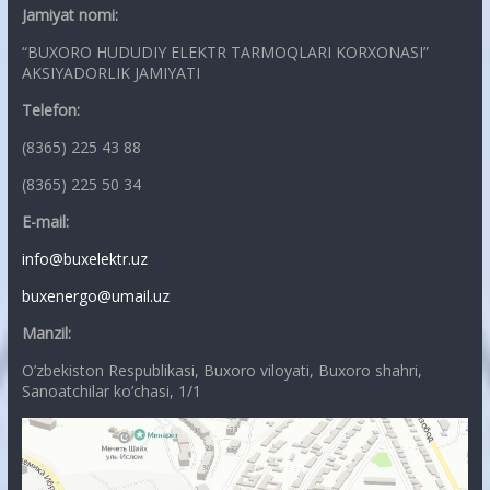
Jamiyat nomi:
“BUXORO HUDUDIY ELEKTR TARMOQLARI KORXONASI”
AKSIYADORLIK JAMIYATI
Telefon:
(8365) 225 43 88
(8365) 225 50 34
E-mail:
info@buxelektr.uz
buxenergo@umail.uz
Manzil:
O’zbekiston Respublikasi, Buxoro viloyati, Buxoro shahri,
Sanoatchilar ko’chasi, 1/1