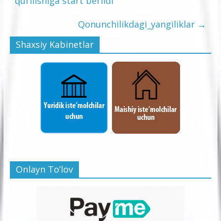
qurilishiga start berildi
Qonunchilikdagi_yangiliklar
→
Shaxsiy Kabinetlar
Onlayn To’lov