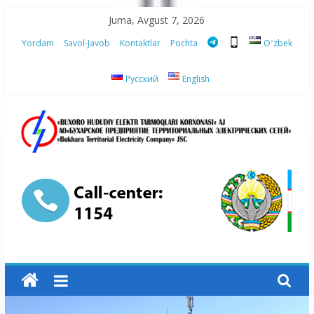
Skip
Juma, Avgust 7, 2026
to
Yordam
Savol-Javob
Kontaktlar
Pochta
Oʻzbek
content
Русский
English
“Buxoro
hududiy
elektr
tarmoqlari