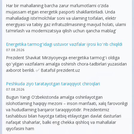
Har bir mahallaning barcha zarur ma’lumotlarni o‘zida
mujassam etgan energetik pasporti shakllantiriladi. Unda
mahalladagi iste’molchilar soni va ularning toifalari, elektr
energiyasi va tabiiy gaz infratuzilmasining mavjud holati, ularni
ta’mirlash va modernizatsiya qilish uchun qancha mablag‘
Energetika tarmogʻidagi ustuvor vazifalar ijrosi koʻrib chiqildi
07.08.2026
Prezident Shavkat Mirziyoyevga energetika tarmogʻi oldiga
qoʻyilgan vazifalarni amalga oshirish chora-tadbirlari yuzasidan
axborot berildi. ✅ Batafsil prezident.uz
Peshkuda ziyo taratayotgan taraqqiyot chiroqlari
07.08.2026
Bugun Yangi O‘zbekistonda amalga oshirilayotgan
islohotlarning haqiqiy mezoni – inson manfaati, xalq farovonligi
va hududlarning barqaror taraqqiyotidir. Prezidentimiz
tashabbusi bilan hayotga tatbiq etilayotgan davlat dasturlari
nafaqat shaharlar, balki eng chekka qishloq va mahallalar
qiyofasini ham