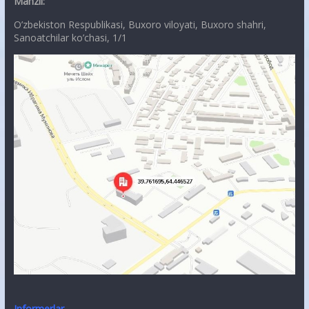
Manzil:
O’zbekiston Respublikasi, Buxoro viloyati, Buxoro shahri,
Sanoatchilar ko’chasi, 1/1
Informerlar