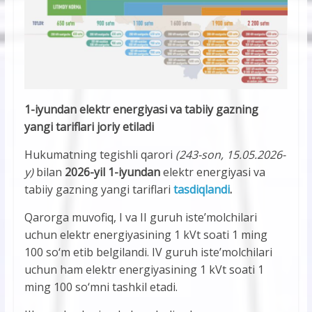
1-iyundan elektr energiyasi va tabiiy gazning
yangi tariflari joriy etiladi
Hukumatning tegishli qarori
(243-son, 15.05.2026-
y)
bilan
2026-yil 1-iyundan
elektr energiyasi va
tabiiy gazning yangi tariflari
tasdiqlandi
.
Qarorga muvofiq, I va II guruh iste’molchilari
uchun elektr energiyasining 1 kVt soati 1 ming
100 so‘m etib belgilandi. IV guruh iste’molchilari
uchun ham elektr energiyasining 1 kVt soati 1
ming 100 so‘mni tashkil etadi.