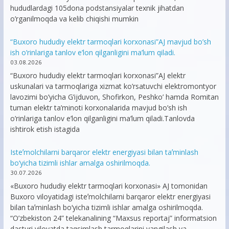
hududlardagi 105dona podstansiyalar texnik jihatdan
o’rganilmoqda va kelib chiqishi mumkin
“Buxoro hududiy elektr tarmoqlari korxonasi”AJ mavjud bo’sh
ish o’rinlariga tanlov e’lon qilganligini ma’lum qiladi.
03.08.2026
“Buxoro hududiy elektr tarmoqlari korxonasi”AJ elektr
uskunalari va tarmoqlariga xizmat ko’rsatuvchi elektromontyor
lavozimi bo’yicha G’ijduvon, Shofirkon, Peshko’ hamda Romitan
tuman elektr ta’minoti korxonalarida mavjud bo’sh ish
o’rinlariga tanlov e’lon qilganligini ma’lum qiladi.Tanlovda
ishtirok etish istagida
Isteʼmolchilarni barqaror elektr energiyasi bilan taʼminlash
bo‘yicha tizimli ishlar amalga oshirilmoqda.
30.07.2026
«Buxoro hududiy elektr tarmoqlari korxonasi» AJ tomonidan
Buxoro viloyatidagi isteʼmolchilarni barqaror elektr energiyasi
bilan taʼminlash bo‘yicha tizimli ishlar amalga oshirilmoqda.
“O’zbekiston 24” telekanalining “Maxsus reportaj” informatsion
dasturi viloyatda taqsimlash tarmoqlarini yangilash va