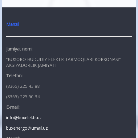
Manzil
Jamiyat nomi:
“BUXORO HUDUDIY ELEKTR TARMOQLARI KORXONASI”
AKSIYADORLIK JAMIYATI
Telefon:
(8365) 225 43 88
(8365) 225 50 34
E-mail:
info@buxelektr.uz
buxenergo@umail.uz