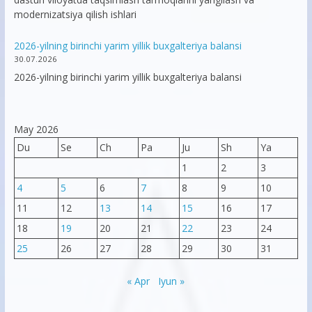
modernizatsiya qilish ishlari
2026-yilning birinchi yarim yillik buxgalteriya balansi
30.07.2026
2026-yilning birinchi yarim yillik buxgalteriya balansi
May 2026
Du
Se
Ch
Pa
Ju
Sh
Ya
1
2
3
4
5
6
7
8
9
10
11
12
13
14
15
16
17
18
19
20
21
22
23
24
25
26
27
28
29
30
31
« Apr
Iyun »