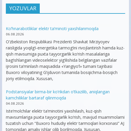
YOZUVLAR
Ko’hnarabotliklar elektr ta’minoti yaxshilanmoqda
06.08.2026
O‘zbekiston Respublikasi Prezidenti Shavkat Mirziyoyev
raisligida yoqilg‘i-energetika tarmog‘ini rivojlantirish hamda kuz-
qish mavsumiga puxta tayyorgarlik ko‘rish masalalariga
bag‘ishlangan videoselektor yig‘ilishida belgilangan vazifalar
ijrosini ta’minlash maqsadida «Yangiyo‘l» tumani tajribasi
Buxoro viloyatining G‘ijduvon tumanida bosqichma-bosqich
joriy etilmoqda. Xususan,
Podstansiyalar birma-bir ko’rikdan o’tkazilib, aniqlangan
kamchiliklar bartaraf qilinmoqda
04.08.2026
Iste’molchilar elektr ta’minotini yaxshilash, kuz-qish
mavsumlariga puxta tayyorgarlik ko‘rish, mavjud muammolarni
tuzatish uchun “Buxoro hududiy elektr tarmoqlari korxonasi” AJ
tomonidan amaliy ishlar olib borilmoqda. Xususan,