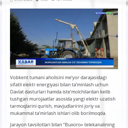
Vobkent tumani aholisini me’yor darajasidagi
sifatli elektr energiyasi bilan ta’minlash uchun
Davlat dasturlari hamda iste’molchilardan kelib
tushgan murojaatlar asosida yangi elektr uzatish
tarmoqlarini qurish, mavjudlaririni joriy va
mukammal ta’mirlash ishlari olib borilmoqda.
Jarayon tavsilotlari bilan “Buxoro» telekanalining