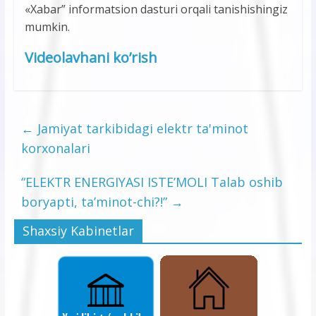
«Xabar” informatsion dasturi orqali tanishishingiz
mumkin.
Videolavhani ko’rish
←
Jamiyat tarkibidagi elektr ta'minot
korxonalari
“ELEKTR ENERGIYASI ISTE’MOLI Talab oshib
boryapti, ta’minot-chi?!”
→
Shaxsiy Kabinetlar