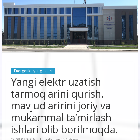
korxonasi”
AJ
“Buxoro
hududiy
elektr
tarmoqlari
Energetika yangiliklari
korxonasi”
Yangi elektr uzatish
AJ
tarmoqlarini qurish,
mavjudlaririni joriy va
mukammal ta’mirlash
ishlari olib borilmoqda.
09.07.2026
hetk
121 Views