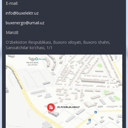
E-mail:
info@buxelektr.uz
buxenergo@umail.uz
Manzil:
O’zbekiston Respublikasi, Buxoro viloyati, Buxoro shahri,
Sanoatchilar ko’chasi, 1/1