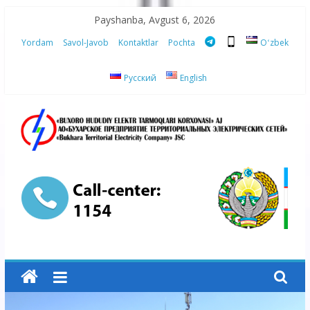
Skip
Payshanba, Avgust 6, 2026
to
Yordam
Savol-Javob
Kontaktlar
Pochta
Oʻzbek
content
Русский
English
“Buxoro
hududiy
elektr
tarmoqlari