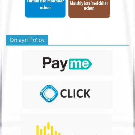
Onlayn To’lov