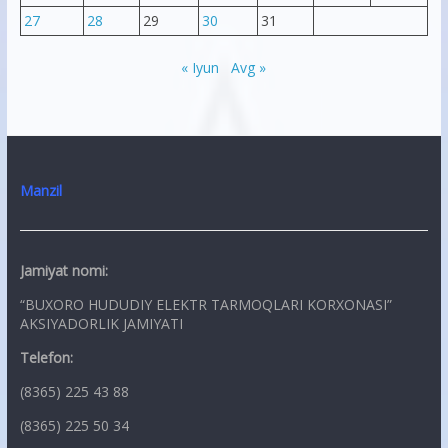
27
28
29
30
31
« Iyun
Avg »
Manzil
Jamiyat nomi:
“BUXORO HUDUDIY ELEKTR TARMOQLARI KORXONASI”
AKSIYADORLIK JAMIYATI
Telefon:
(8365) 225 43 88
(8365) 225 50 34