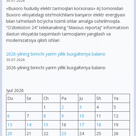
30.07.2026
«Buxoro hududiy elektr tarmoqlari korxonasi» AJ tomonidan
Buxoro viloyatidagi isteʼmolchilarni barqaror elektr energiyasi
bilan taʼminlash bo‘yicha tizimli ishlar amalga oshirilmoqda.
“O’zbekiston 24” telekanalining “Maxsus reportaj” informatsion
dasturi viloyatda taqsimlash tarmoqlarini yangilash va
modernizatsiya qilish ishlari
2026-yilning birinchi yarim yillik buxgalteriya balansi
30.07.2026
2026-yilning birinchi yarim yillik buxgalteriya balansi
Iyul 2026
Du
Se
Ch
Pa
Ju
Sh
Ya
1
2
3
4
5
6
7
8
9
10
11
12
13
14
15
16
17
18
19
20
21
22
23
24
25
26