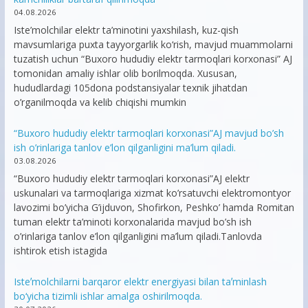
04.08.2026
Iste’molchilar elektr ta’minotini yaxshilash, kuz-qish
mavsumlariga puxta tayyorgarlik ko‘rish, mavjud muammolarni
tuzatish uchun “Buxoro hududiy elektr tarmoqlari korxonasi” AJ
tomonidan amaliy ishlar olib borilmoqda. Xususan,
hududlardagi 105dona podstansiyalar texnik jihatdan
o’rganilmoqda va kelib chiqishi mumkin
“Buxoro hududiy elektr tarmoqlari korxonasi”AJ mavjud bo’sh
ish o’rinlariga tanlov e’lon qilganligini ma’lum qiladi.
03.08.2026
“Buxoro hududiy elektr tarmoqlari korxonasi”AJ elektr
uskunalari va tarmoqlariga xizmat ko’rsatuvchi elektromontyor
lavozimi bo’yicha G’ijduvon, Shofirkon, Peshko’ hamda Romitan
tuman elektr ta’minoti korxonalarida mavjud bo’sh ish
o’rinlariga tanlov e’lon qilganligini ma’lum qiladi.Tanlovda
ishtirok etish istagida
Isteʼmolchilarni barqaror elektr energiyasi bilan taʼminlash
bo‘yicha tizimli ishlar amalga oshirilmoqda.