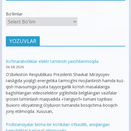
Bo'limlar
YOZUVLAR
Ko’hnarabotliklar elektr ta’minoti yaxshilanmoqda
06.08.2026
O‘zbekiston Respublikasi Prezidenti Shavkat Mirziyoyev
raisligida yoqilg‘i-energetika tarmog‘ini rivojlantirish hamda kuz-
qish mavsumiga puxta tayyorgarlik ko‘rish masalalariga
bag‘ishlangan videoselektor yig‘ilishida belgilangan vazifalar
ijrosini ta’minlash maqsadida «Yangiyo‘l» tumani tajribasi
Buxoro viloyatining G‘ijduvon tumanida bosqichma-bosqich
joriy etilmoqda. Xususan,
Podstansiyalar birma-bir ko’rikdan o’tkazilib, aniqlangan
kamchiliklar bartaraf qilinmoqda