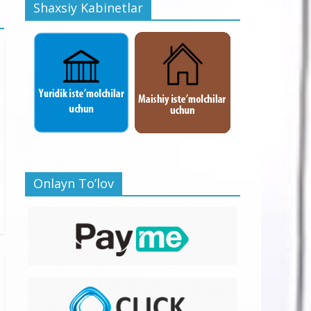
Shaxsiy Kabinetlar
Onlayn To’lov