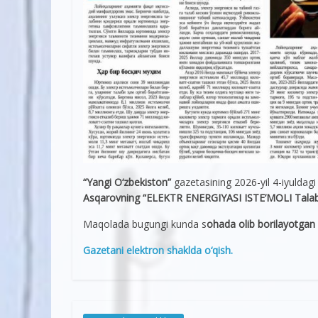
“Yangi О‘zbekiston”
gazetasining 2026-yil 4-iyuldagi
Asqarovning “ELEKTR ENERGIYASI ISTE’MOLI Talab o
Maqolada bugungi kunda s
ohada olib borilayotgan 
Gazetani elektron shaklda о‘qish.