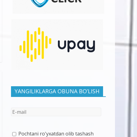
YANGILIKLARGA OBUNA BO’LISH
Pochtani ro'yxatdan olib tashash