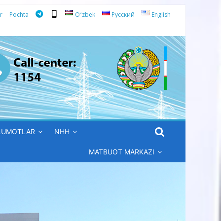
r
Pochta
Oʻzbek
Русский
English
’LUMOTLAR
NHH
MATBUOT MARKAZI