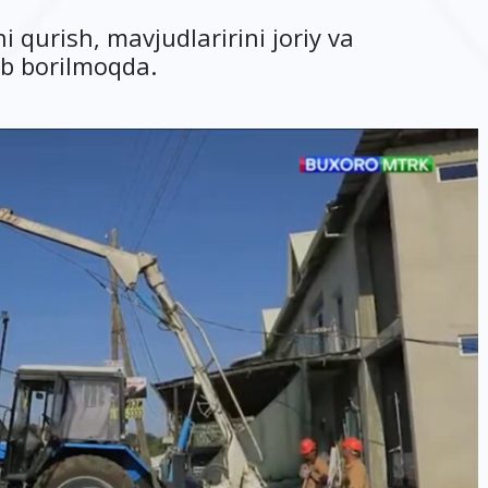
i qurish, mavjudlaririni joriy va
ib borilmoqda.