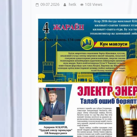
09.07.2026
hetk
103 Views