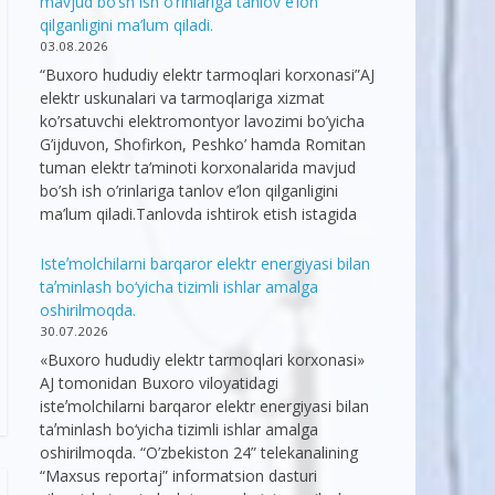
mavjud bo’sh ish o’rinlariga tanlov e’lon
qilganligini ma’lum qiladi.
03.08.2026
“Buxoro hududiy elektr tarmoqlari korxonasi”AJ
elektr uskunalari va tarmoqlariga xizmat
ko’rsatuvchi elektromontyor lavozimi bo’yicha
G’ijduvon, Shofirkon, Peshko’ hamda Romitan
tuman elektr ta’minoti korxonalarida mavjud
bo’sh ish o’rinlariga tanlov e’lon qilganligini
ma’lum qiladi.Tanlovda ishtirok etish istagida
Isteʼmolchilarni barqaror elektr energiyasi bilan
taʼminlash bo‘yicha tizimli ishlar amalga
oshirilmoqda.
30.07.2026
«Buxoro hududiy elektr tarmoqlari korxonasi»
AJ tomonidan Buxoro viloyatidagi
isteʼmolchilarni barqaror elektr energiyasi bilan
taʼminlash bo‘yicha tizimli ishlar amalga
oshirilmoqda. “O’zbekiston 24” telekanalining
“Maxsus reportaj” informatsion dasturi