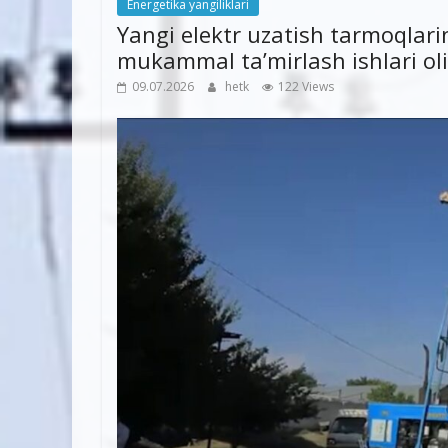
Energetika yangiliklari
Yangi elektr uzatish tarmoqlarin
mukammal ta’mirlash ishlari ol
09.07.2026
hetk
122 Views