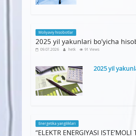
Moliyaviy hisobotlar
2025 yil yakunlari bo’yicha hiso
09.07.2026
hetk
91 Views
2025 yil yakunl
Energetika yangiliklari
“ELEKTR ENERGIYASI ISTE’MOLI Ta