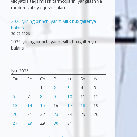
viloyatda taqsimlash tarmoqlarini yangilash va
modernizatsiya qilish ishlari
2026-yilning birinchi yarim yillik buxgalteriya
balansi
30.07.2026
2026-yilning birinchi yarim yillik buxgalteriya
balansi
Iyul 2026
Du
Se
Ch
Pa
Ju
Sh
Ya
1
2
3
4
5
6
7
8
9
10
11
12
13
14
15
16
17
18
19
20
21
22
23
24
25
26
27
28
29
30
31