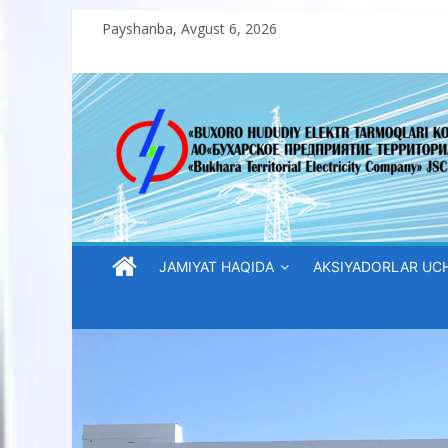
Skip
Payshanba, Avgust 6, 2026
to
content
“Buxoro
hududiy
elektr
tarmoqlari
JAMIYAT HAQIDA
AKSIYADORLAR UC
korxonasi”
AJ
“Buxoro