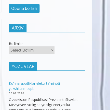
ARXIV
Bo'limlar
YOZUVLAR
Ko’hnarabotliklar elektr ta’minoti
yaxshilanmoqda
06.08.2026
O‘zbekiston Respublikasi Prezidenti Shavkat
Mirziyoyev raisligida yoqilg‘i-energetika
tarmog‘ini rivojlantirish hamda kuz-qish