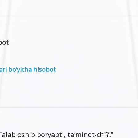
bot
ari bo’yicha hisobot
lab oshib boryapti, ta’minot-chi?!”