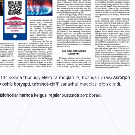
 134-sonida “Hududiy elektr tarmoqlari” AJ Boshqaruv raisi
Asrorjon
shib boryapti, ta’minot-chi?!”
sarlavhali maqolasi e’lon qilindi.
islohotlar hamda kelgusi rejalar xususida
sо‘z boradi.