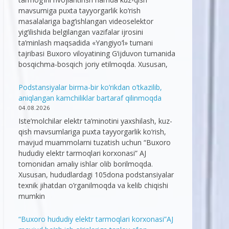
mavsumiga puxta tayyorgarlik ko‘rish
masalalariga bag‘ishlangan videoselektor
yig‘ilishida belgilangan vazifalar ijrosini
ta’minlash maqsadida «Yangiyo‘l» tumani
tajribasi Buxoro viloyatining G‘ijduvon tumanida
bosqichma-bosqich joriy etilmoqda. Xususan,
Podstansiyalar birma-bir ko’rikdan o’tkazilib,
aniqlangan kamchiliklar bartaraf qilinmoqda
04.08.2026
Iste’molchilar elektr ta’minotini yaxshilash, kuz-
qish mavsumlariga puxta tayyorgarlik ko‘rish,
mavjud muammolarni tuzatish uchun “Buxoro
hududiy elektr tarmoqlari korxonasi” AJ
tomonidan amaliy ishlar olib borilmoqda.
Xususan, hududlardagi 105dona podstansiyalar
texnik jihatdan o’rganilmoqda va kelib chiqishi
mumkin
“Buxoro hududiy elektr tarmoqlari korxonasi”AJ