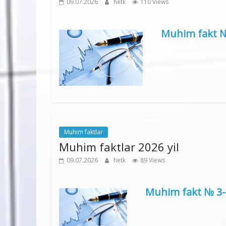
09.07.2026
hetk
110 Views
Muhim fakt № 
Muhim faktlar
Muhim faktlar 2026 yil
09.07.2026
hetk
89 Views
Muhim fakt № 3-6