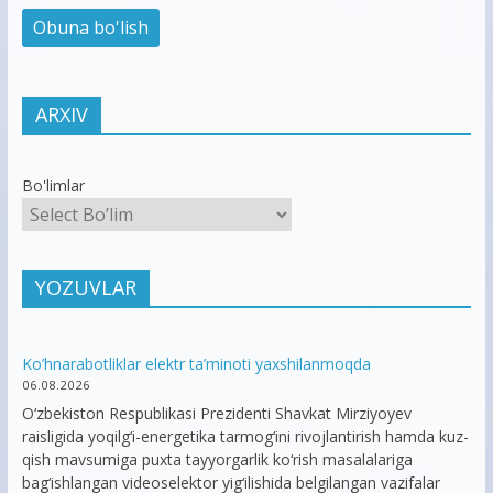
ARXIV
Bo'limlar
YOZUVLAR
Ko’hnarabotliklar elektr ta’minoti yaxshilanmoqda
06.08.2026
O‘zbekiston Respublikasi Prezidenti Shavkat Mirziyoyev
raisligida yoqilg‘i-energetika tarmog‘ini rivojlantirish hamda kuz-
qish mavsumiga puxta tayyorgarlik ko‘rish masalalariga
bag‘ishlangan videoselektor yig‘ilishida belgilangan vazifalar