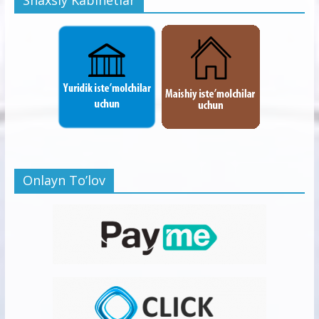
Shaxsiy Kabinetlar
Onlayn To’lov