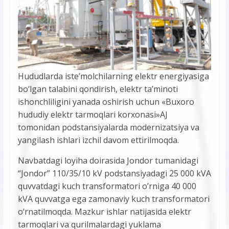
Hududlarda iste’molchilarning elektr energiyasiga
bo‘lgan talabini qondirish, elektr ta’minoti
ishonchliligini yanada oshirish uchun «Buxoro
hududiy elektr tarmoqlari korxonasi»AJ
tomonidan podstansiyalarda modernizatsiya va
yangilash ishlari izchil davom ettirilmoqda.
Navbatdagi loyiha doirasida Jondor tumanidagi
“Jondor” 110/35/10 kV podstansiyadagi 25 000 kVA
quvvatdagi kuch transformatori o’rniga 40 000
kVA quvvatga ega zamonaviy kuch transformatori
o‘rnatilmoqda. Mazkur ishlar natijasida elektr
tarmoqlari va qurilmalardagi yuklama