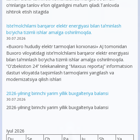
o’rinlariga tanlov e’lon qilganligini ma’lum qiladi.Tanlovda
ishtirok etish istagida
Isteʼmolchilarni barqaror elektr energiyasi bilan taʼminlash
bo‘yicha tizimli ishlar amalga oshirilmoqda.
30.07.2026
«Buxoro hududiy elektr tarmoqlari korxonasi» AJ tomonidan
Buxoro viloyatidagi isteʼmolchilarni barqaror elektr energiyasi
bilan taʼminlash bo‘yicha tizimli ishlar amalga oshirilmoqda.
“O’zbekiston 24” telekanalining “Maxsus reportaj” informatsion
dasturi viloyatda taqsimlash tarmoqlarini yangilash va
modernizatsiya qilish ishlari
2026-yilning birinchi yarim yillik buxgalteriya balansi
30.07.2026
2026-yilning birinchi yarim yillik buxgalteriya balansi
Iyul 2026
Du
Se
Ch
Pa
Ju
Sh
Ya