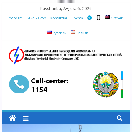
Skip
Payshanba, Avgust 6, 2026
to
Yordam
Savol-Javob
Kontaktlar
Pochta
Oʻzbek
content
Русский
English
“Buxoro
hududiy
elektr
tarmoqlari