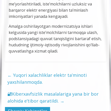
me’yorlashtiriladi, iste’molchilarni uzluksiz va
barqaror elektr energiyasi bilan ta’minlash
imkoniyatlari yanada kengayadi.
Amalga oshirilayotgan modernizatsiya ishlari
kelgusida yangi iste’molchilarni tarmoqqa ulash,
podstansiyadagi quvvat tanqisligini bartaraf etish,
hududning ijtimoiy-iqtisodiy rivojlanishini qo‘llab-
quvvatlashga xizmat qiladi.
←
Yuqori xalachliklar elektr ta’minoti
yaxshilanmoqda.
🔐Kiberxavfsizlik masalalariga yana bir bor
alohida e’tibor qaratildi.
→