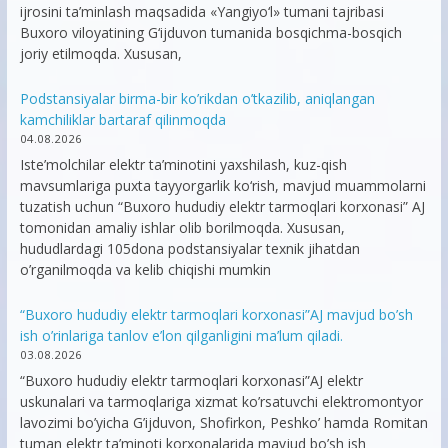
ijrosini ta’minlash maqsadida «Yangiyo‘l» tumani tajribasi
Buxoro viloyatining G‘ijduvon tumanida bosqichma-bosqich
joriy etilmoqda. Xususan,
Podstansiyalar birma-bir ko’rikdan o’tkazilib, aniqlangan
kamchiliklar bartaraf qilinmoqda
04.08.2026
Iste’molchilar elektr ta’minotini yaxshilash, kuz-qish
mavsumlariga puxta tayyorgarlik ko‘rish, mavjud muammolarni
tuzatish uchun “Buxoro hududiy elektr tarmoqlari korxonasi” AJ
tomonidan amaliy ishlar olib borilmoqda. Xususan,
hududlardagi 105dona podstansiyalar texnik jihatdan
o’rganilmoqda va kelib chiqishi mumkin
“Buxoro hududiy elektr tarmoqlari korxonasi”AJ mavjud bo’sh
ish o’rinlariga tanlov e’lon qilganligini ma’lum qiladi.
03.08.2026
“Buxoro hududiy elektr tarmoqlari korxonasi”AJ elektr
uskunalari va tarmoqlariga xizmat ko’rsatuvchi elektromontyor
lavozimi bo’yicha G’ijduvon, Shofirkon, Peshko’ hamda Romitan
tuman elektr ta’minoti korxonalarida mavjud bo’sh ish