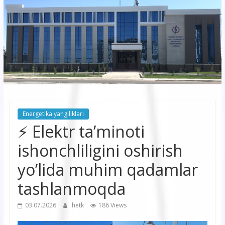
korxonasi”
AJ
“Buxoro
hududiy
elektr
tarmoqlari
Energetika yangiliklari
korxonasi”
⚡️ Elektr ta’minoti
AJ
ishonchliligini oshirish
yo’lida muhim qadamlar
tashlanmoqda
03.07.2026
hetk
186 Views