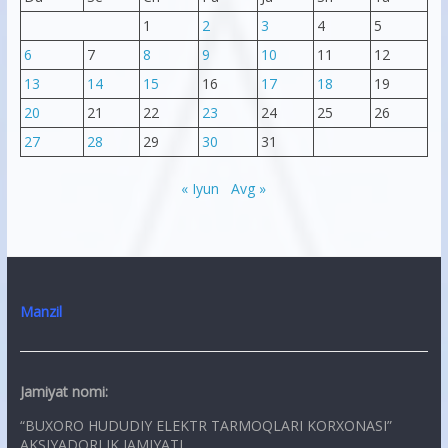
1
2
3
4
5
6
7
8
9
10
11
12
13
14
15
16
17
18
19
20
21
22
23
24
25
26
27
28
29
30
31
« Iyun
Avg »
Manzil
Jamiyat nomi:
“BUXORO HUDUDIY ELEKTR TARMOQLARI KORXONASI”
AKSIYADORLIK JAMIYATI