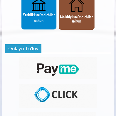
Onlayn To’lov