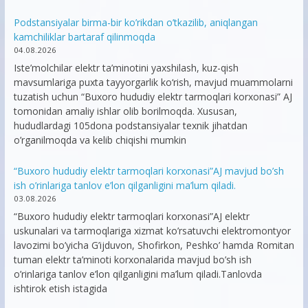
Podstansiyalar birma-bir ko’rikdan o’tkazilib, aniqlangan
kamchiliklar bartaraf qilinmoqda
04.08.2026
Iste’molchilar elektr ta’minotini yaxshilash, kuz-qish
mavsumlariga puxta tayyorgarlik ko‘rish, mavjud muammolarni
tuzatish uchun “Buxoro hududiy elektr tarmoqlari korxonasi” AJ
tomonidan amaliy ishlar olib borilmoqda. Xususan,
hududlardagi 105dona podstansiyalar texnik jihatdan
o’rganilmoqda va kelib chiqishi mumkin
“Buxoro hududiy elektr tarmoqlari korxonasi”AJ mavjud bo’sh
ish o’rinlariga tanlov e’lon qilganligini ma’lum qiladi.
03.08.2026
“Buxoro hududiy elektr tarmoqlari korxonasi”AJ elektr
uskunalari va tarmoqlariga xizmat ko’rsatuvchi elektromontyor
lavozimi bo’yicha G’ijduvon, Shofirkon, Peshko’ hamda Romitan
tuman elektr ta’minoti korxonalarida mavjud bo’sh ish
o’rinlariga tanlov e’lon qilganligini ma’lum qiladi.Tanlovda
ishtirok etish istagida