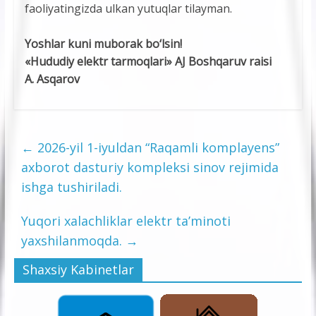
faoliyatingizda ulkan yutuqlar tilayman.
Yoshlar kuni muborak bo‘lsin!
«Hududiy elektr tarmoqlari» AJ Boshqaruv raisi
A. Asqarov
←
2026-yil 1-iyuldan “Raqamli komplayens”
axborot dasturiy kompleksi sinov rejimida
ishga tushiriladi.
Yuqori xalachliklar elektr ta’minoti
yaxshilanmoqda.
→
Shaxsiy Kabinetlar