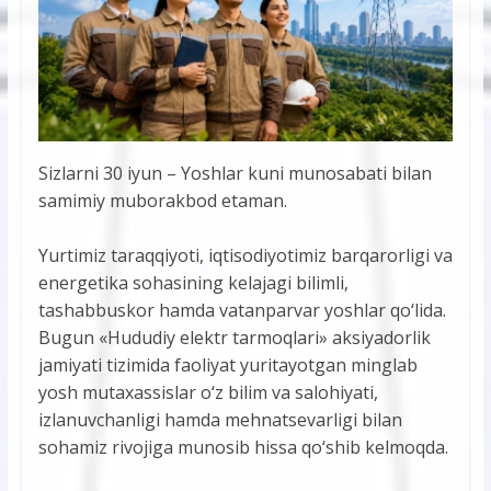
Sizlarni 30 iyun – Yoshlar kuni munosabati bilan
samimiy muborakbod etaman.
Yurtimiz taraqqiyoti, iqtisodiyotimiz barqarorligi va
energetika sohasining kelajagi bilimli,
tashabbuskor hamda vatanparvar yoshlar qo‘lida.
Bugun «Hududiy elektr tarmoqlari» aksiyadorlik
jamiyati tizimida faoliyat yuritayotgan minglab
yosh mutaxassislar o‘z bilim va salohiyati,
izlanuvchanligi hamda mehnatsevarligi bilan
sohamiz rivojiga munosib hissa qo‘shib kelmoqda.