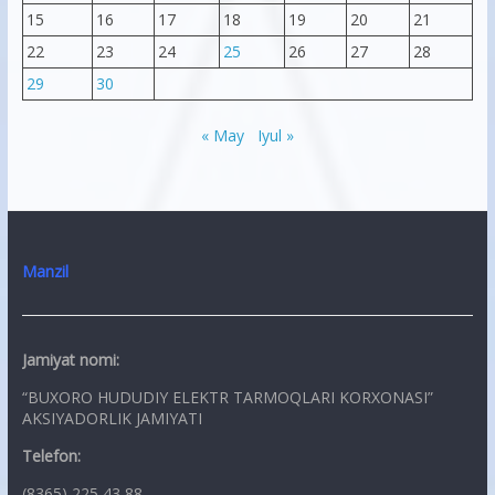
15
16
17
18
19
20
21
22
23
24
25
26
27
28
29
30
« May
Iyul »
Manzil
Jamiyat nomi:
“BUXORO HUDUDIY ELEKTR TARMOQLARI KORXONASI”
AKSIYADORLIK JAMIYATI
Telefon:
(8365) 225 43 88