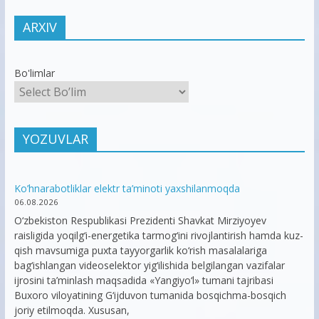
ARXIV
Bo'limlar
YOZUVLAR
Ko’hnarabotliklar elektr ta’minoti yaxshilanmoqda
06.08.2026
O‘zbekiston Respublikasi Prezidenti Shavkat Mirziyoyev
raisligida yoqilg‘i-energetika tarmog‘ini rivojlantirish hamda kuz-
qish mavsumiga puxta tayyorgarlik ko‘rish masalalariga
bag‘ishlangan videoselektor yig‘ilishida belgilangan vazifalar
ijrosini ta’minlash maqsadida «Yangiyo‘l» tumani tajribasi
Buxoro viloyatining G‘ijduvon tumanida bosqichma-bosqich
joriy etilmoqda. Xususan,