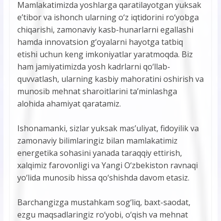
Mamlakatimizda yoshlarga qaratilayotgan yuksak
e’tibor va ishonch ularning o‘z iqtidorini ro‘yobga
chiqarishi, zamonaviy kasb-hunarlarni egallashi
hamda innovatsion g‘oyalarni hayotga tatbiq
etishi uchun keng imkoniyatlar yaratmoqda. Biz
ham jamiyatimizda yosh kadrlarni qo‘llab-
quvvatlash, ularning kasbiy mahoratini oshirish va
munosib mehnat sharoitlarini ta’minlashga
alohida ahamiyat qaratamiz.
Ishonamanki, sizlar yuksak mas’uliyat, fidoyilik va
zamonaviy bilimlaringiz bilan mamlakatimiz
energetika sohasini yanada taraqqiy ettirish,
xalqimiz farovonligi va Yangi O‘zbekiston ravnaqi
yo‘lida munosib hissa qo‘shishda davom etasiz.
Barchangizga mustahkam sog‘liq, baxt-saodat,
ezgu maqsadlaringiz ro‘yobi, o‘qish va mehnat