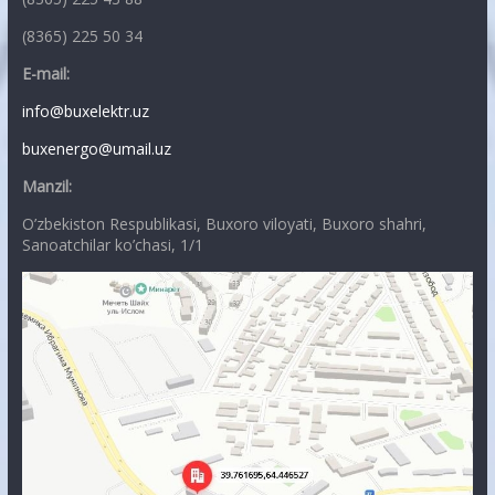
(8365) 225 50 34
E-mail:
info@buxelektr.uz
buxenergo@umail.uz
Manzil:
O’zbekiston Respublikasi, Buxoro viloyati, Buxoro shahri,
Sanoatchilar ko’chasi, 1/1