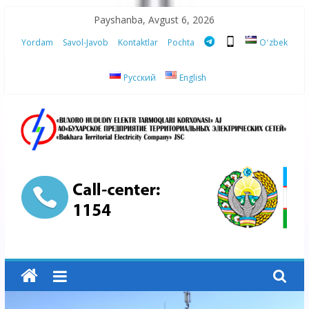
Skip
Payshanba, Avgust 6, 2026
to
Yordam
Savol-Javob
Kontaktlar
Pochta
Oʻzbek
content
Русский
English
“Buxoro
hududiy
elektr
tarmoqlari