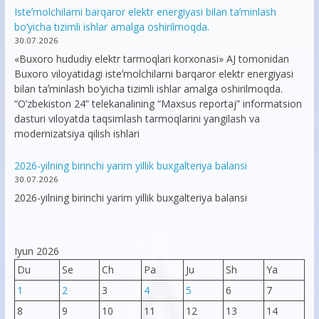
Isteʼmolchilarni barqaror elektr energiyasi bilan taʼminlash
bo‘yicha tizimli ishlar amalga oshirilmoqda.
30.07.2026
«Buxoro hududiy elektr tarmoqlari korxonasi» AJ tomonidan
Buxoro viloyatidagi isteʼmolchilarni barqaror elektr energiyasi
bilan taʼminlash bo‘yicha tizimli ishlar amalga oshirilmoqda.
“O’zbekiston 24” telekanalining “Maxsus reportaj” informatsion
dasturi viloyatda taqsimlash tarmoqlarini yangilash va
modernizatsiya qilish ishlari
2026-yilning birinchi yarim yillik buxgalteriya balansi
30.07.2026
2026-yilning birinchi yarim yillik buxgalteriya balansi
Iyun 2026
Du
Se
Ch
Pa
Ju
Sh
Ya
1
2
3
4
5
6
7
8
9
10
11
12
13
14