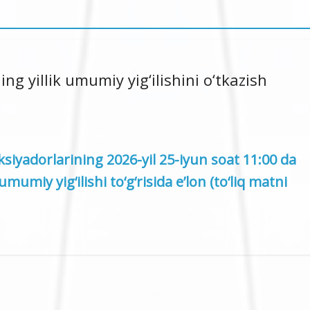
ng yillik umumiy yig‘ilishini o‘tkazish
siyadorlarining 2026-yil 25-iyun soat 11:00 da
 umumiy yig‘ilishi to‘g‘risida e’lon (to‘liq matni