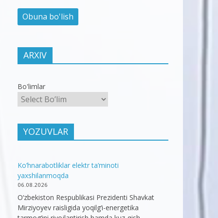
ARXIV
Bo'limlar
YOZUVLAR
Ko’hnarabotliklar elektr ta’minoti
yaxshilanmoqda
06.08.2026
O‘zbekiston Respublikasi Prezidenti Shavkat
Mirziyoyev raisligida yoqilg‘i-energetika
tarmog‘ini rivojlantirish hamda kuz-qish