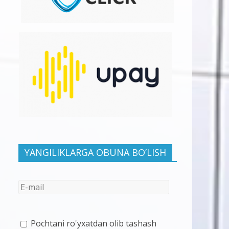
YANGILIKLARGA OBUNA BO’LISH
Pochtani ro'yxatdan olib tashash