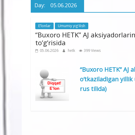
Day:
05.06.2026
E’lonlar
Umumiy yig'ilish
“Buxoro HETK” AJ aksiyadorlarini
to‘g‘risida
05.06.2026
hetk
399 Views
“Buxoro HETK” AJ ak
o‘tkaziladigan yillik
rus tilida)