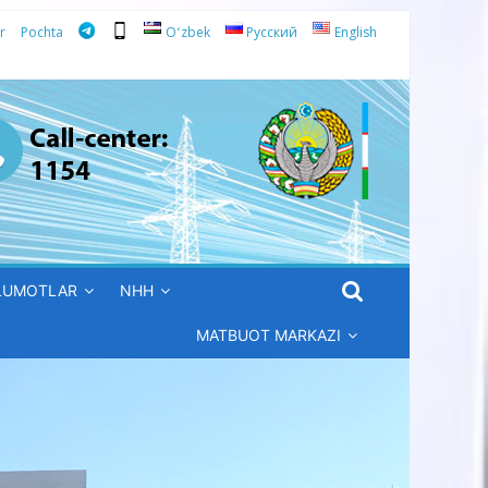
r
Pochta
Oʻzbek
Русский
English
’LUMOTLAR
NHH
MATBUOT MARKAZI