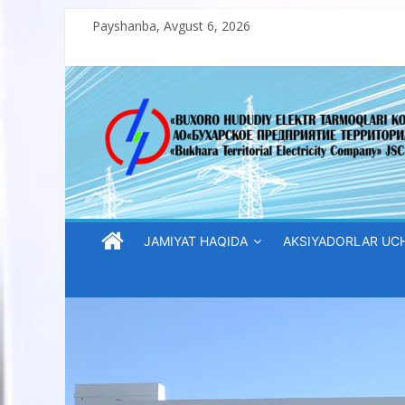
Skip
Payshanba, Avgust 6, 2026
to
content
“Buxoro
hududiy
elektr
tarmoqlari
JAMIYAT HAQIDA
AKSIYADORLAR UC
korxonasi”
AJ
“Buxoro