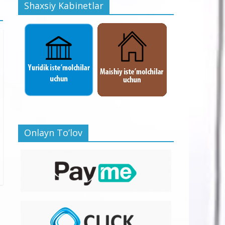
Shaxsiy Kabinetlar
Onlayn To’lov