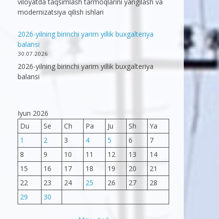
viloyatda taqsimlash tarmoqlarini yangilash va
modernizatsiya qilish ishlari
2026-yilning birinchi yarim yillik buxgalteriya
balansi
30.07.2026
2026-yilning birinchi yarim yillik buxgalteriya
balansi
Iyun 2026
Du
Se
Ch
Pa
Ju
Sh
Ya
1
2
3
4
5
6
7
8
9
10
11
12
13
14
15
16
17
18
19
20
21
22
23
24
25
26
27
28
29
30