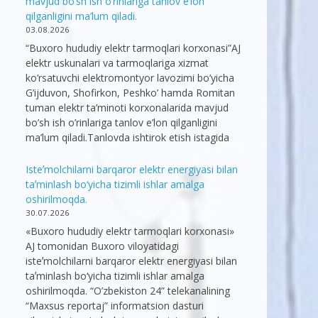
mavjud bo’sh ish o’rinlariga tanlov e’lon
qilganligini ma’lum qiladi.
03.08.2026
“Buxoro hududiy elektr tarmoqlari korxonasi”AJ
elektr uskunalari va tarmoqlariga xizmat
ko’rsatuvchi elektromontyor lavozimi bo’yicha
G’ijduvon, Shofirkon, Peshko’ hamda Romitan
tuman elektr ta’minoti korxonalarida mavjud
bo’sh ish o’rinlariga tanlov e’lon qilganligini
ma’lum qiladi.Tanlovda ishtirok etish istagida
Isteʼmolchilarni barqaror elektr energiyasi bilan
taʼminlash bo‘yicha tizimli ishlar amalga
oshirilmoqda.
30.07.2026
«Buxoro hududiy elektr tarmoqlari korxonasi»
AJ tomonidan Buxoro viloyatidagi
isteʼmolchilarni barqaror elektr energiyasi bilan
taʼminlash bo‘yicha tizimli ishlar amalga
oshirilmoqda. “O’zbekiston 24” telekanalining
“Maxsus reportaj” informatsion dasturi