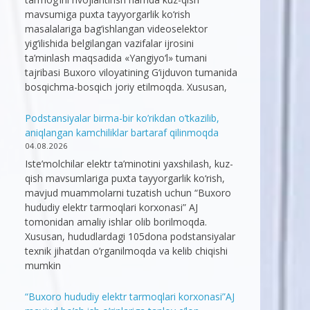
mavsumiga puxta tayyorgarlik ko‘rish
masalalariga bag‘ishlangan videoselektor
yig‘ilishida belgilangan vazifalar ijrosini
ta’minlash maqsadida «Yangiyo‘l» tumani
tajribasi Buxoro viloyatining G‘ijduvon tumanida
bosqichma-bosqich joriy etilmoqda. Xususan,
Podstansiyalar birma-bir ko’rikdan o’tkazilib,
aniqlangan kamchiliklar bartaraf qilinmoqda
04.08.2026
Iste’molchilar elektr ta’minotini yaxshilash, kuz-
qish mavsumlariga puxta tayyorgarlik ko‘rish,
mavjud muammolarni tuzatish uchun “Buxoro
hududiy elektr tarmoqlari korxonasi” AJ
tomonidan amaliy ishlar olib borilmoqda.
Xususan, hududlardagi 105dona podstansiyalar
texnik jihatdan o’rganilmoqda va kelib chiqishi
mumkin
“Buxoro hududiy elektr tarmoqlari korxonasi”AJ