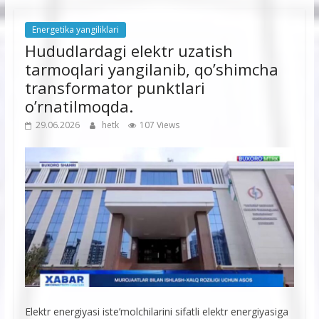
Energetika yangiliklari
Hududlardagi elektr uzatish
tarmoqlari yangilanib, qo’shimcha
transformator punktlari
o’rnatilmoqda.
29.06.2026
hetk
107 Views
Elektr energiyasi iste’molchilarini sifatli elektr energiyasiga