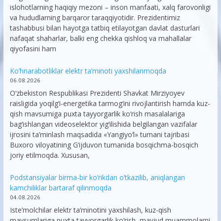
islohotlarning haqiqiy mezoni – inson manfaati, xalq farovonligi
va hududlarning barqaror taraqqiyotidir. Prezidentimiz
tashabbusi bilan hayotga tatbiq etilayotgan davlat dasturlari
nafaqat shaharlar, balki eng chekka qishloq va mahallalar
qiyofasini ham
Ko’hnarabotliklar elektr ta’minoti yaxshilanmoqda
06.08.2026
O‘zbekiston Respublikasi Prezidenti Shavkat Mirziyoyev
raisligida yoqilg‘i-energetika tarmog‘ini rivojlantirish hamda kuz-
qish mavsumiga puxta tayyorgarlik ko‘rish masalalariga
bag‘ishlangan videoselektor yig‘ilishida belgilangan vazifalar
ijrosini ta’minlash maqsadida «Yangiyo‘l» tumani tajribasi
Buxoro viloyatining G‘ijduvon tumanida bosqichma-bosqich
joriy etilmoqda. Xususan,
Podstansiyalar birma-bir ko’rikdan o’tkazilib, aniqlangan
kamchiliklar bartaraf qilinmoqda
04.08.2026
Iste’molchilar elektr ta’minotini yaxshilash, kuz-qish
mavsumlariga puxta tayyorgarlik ko‘rish, mavjud muammolarni