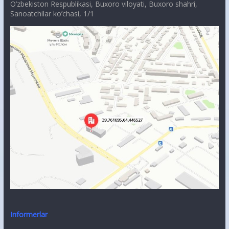
O’zbekiston Respublikasi, Buxoro viloyati, Buxoro shahri,
Sanoatchilar ko’chasi, 1/1
Informerlar