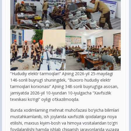
“Hududiy elektr tarmoqlari” AJning 2026-yil 25-maydagi
146-sonli buyrug‘i shuningdek, “Buxoro hududiy elektr
tarmoqlari korxonasi” AJning 348-sonli buyrug‘iga asosan,
jamiyatda 2026-yil 10-iyundan 10-iyulgacha “Xavfsizlik
texnikasi ko‘rigi” oyligi o‘tkazilmoqda.
Bunda xodimlarning mehnat muhofazasi bo‘yicha bilimlari
mustahkamlanib, ish joylarida xavfsizlik qoidalariga rioya
etilishi, maxsus kiyim-bosh va himoya vositalaridan to‘g‘ri
foydalanilishi hamda ishlab chiqarish jarayonlarida yuzaga