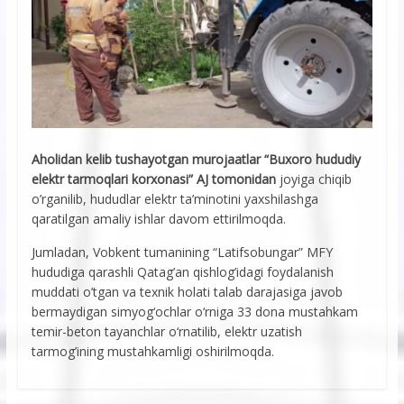
Aholidan kelib tushayotgan murojaatlar “Buxoro hududiy
elektr tarmoqlari korxonasi” AJ tomonidan
joyiga chiqib
o’rganilib, hududlar elektr ta’minotini yaxshilashga
qaratilgan amaliy ishlar davom ettirilmoqda.
Jumladan, Vobkent tumanining “Latifsobungar” MFY
hududiga qarashli Qatag’an qishlog’idagi foydalanish
muddati o’tgan va texnik holati talab darajasiga javob
bermaydigan simyog‘ochlar o‘rniga 33 dona mustahkam
temir-beton tayanchlar o‘rnatilib, elektr uzatish
tarmog’ining mustahkamligi oshirilmoqda.