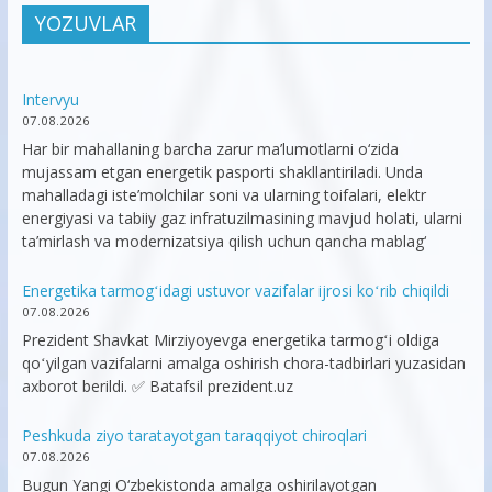
YOZUVLAR
Intervyu
07.08.2026
Har bir mahallaning barcha zarur ma’lumotlarni o‘zida
mujassam etgan energetik pasporti shakllantiriladi. Unda
mahalladagi iste’molchilar soni va ularning toifalari, elektr
energiyasi va tabiiy gaz infratuzilmasining mavjud holati, ularni
ta’mirlash va modernizatsiya qilish uchun qancha mablag‘
Energetika tarmogʻidagi ustuvor vazifalar ijrosi koʻrib chiqildi
07.08.2026
Prezident Shavkat Mirziyoyevga energetika tarmogʻi oldiga
qoʻyilgan vazifalarni amalga oshirish chora-tadbirlari yuzasidan
axborot berildi. ✅ Batafsil prezident.uz
Peshkuda ziyo taratayotgan taraqqiyot chiroqlari
07.08.2026
Bugun Yangi O‘zbekistonda amalga oshirilayotgan