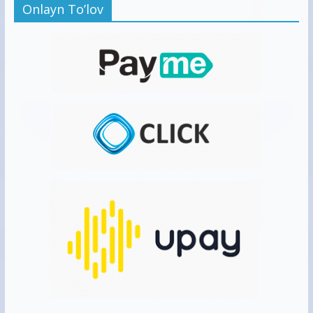
Onlayn To’lov