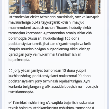
Iste’molchilar elektr ta’minotini yaxshilash, yoz va kuz-qish
mavsumlariga puxta tayyorgarlik ko‘rish, mavjud
muammolarni tuzatish uchun “Buxoro hududiy elektr
tarmoqlari korxonasi” AJ tomonidan amaliy ishlar olib
borilmoqda. Xususan, hududlardagi 105 dona
podstansiyalar texnik jihatdan o’rganilmoqda va kelib
chiqishi mumkin bo’lgan nuqsonlarning oldini olishga
qaratilgan joriy va mukammal ta’mirlash ishlari
bajarilmoqda.
👷‍♂️ Joriy yildan jamiyat tomonidan 15 dona yuqori
kuchlanishdagi podstansiyalarni mukammal 90 dona
podstansiyalarni joriy ta’mirlash rejalashtirilgan. Ayni
kunlarda belgilangan grafik asosida bosqichma – bosqich
ta’mirlanmoqda.
✅ Ta’mirlash ishlarining o’z vaqtida bajarilishi uskunalar
texnik holati mustahkamligining oshishiga, tarmoqdagi