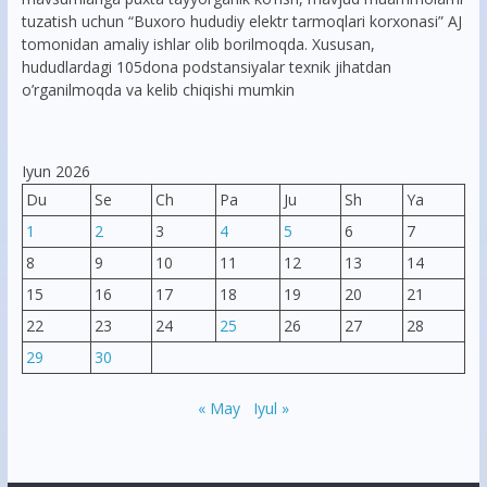
tuzatish uchun “Buxoro hududiy elektr tarmoqlari korxonasi” AJ
tomonidan amaliy ishlar olib borilmoqda. Xususan,
hududlardagi 105dona podstansiyalar texnik jihatdan
o’rganilmoqda va kelib chiqishi mumkin
Iyun 2026
Du
Se
Ch
Pa
Ju
Sh
Ya
1
2
3
4
5
6
7
8
9
10
11
12
13
14
15
16
17
18
19
20
21
22
23
24
25
26
27
28
29
30
« May
Iyul »