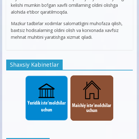
kelishi mumkin bo‘lgan xavfli omillarning oldini olishga
alohida e’tibor qaratilmoqda.
Mazkur tadbirlar xodimlar salomatligini muhofaza qilish,
baxtsiz hodisalarning oldini olish va korxonada xavfsiz
mehnat muhitini yaratishga xizmat qiladi.
Shaxsiy Kabinetlar