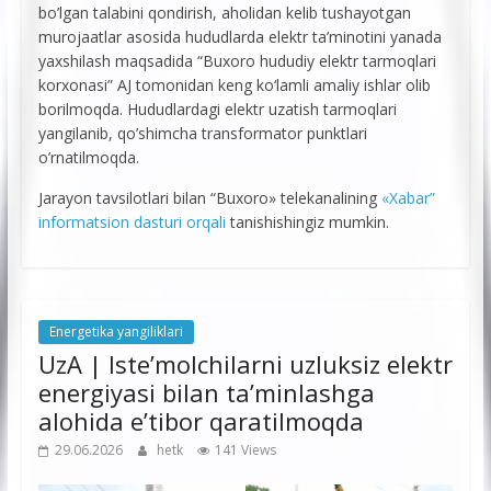
bo’lgan talabini qondirish, aholidan kelib tushayotgan
murojaatlar asosida hududlarda elektr ta’minotini yanada
yaxshilash maqsadida “Buxoro hududiy elektr tarmoqlari
korxonasi” AJ tomonidan keng ko‘lamli amaliy ishlar olib
borilmoqda. Hududlardagi elektr uzatish tarmoqlari
yangilanib, qo’shimcha transformator punktlari
o’rnatilmoqda.
Jarayon tavsilotlari bilan “Buxoro» telekanalining
«Xabar”
informatsion dasturi orqali
tanishishingiz mumkin.
Energetika yangiliklari
UzA | Iste’molchilarni uzluksiz elektr
energiyasi bilan ta’minlashga
alohida e’tibor qaratilmoqda
29.06.2026
hetk
141 Views