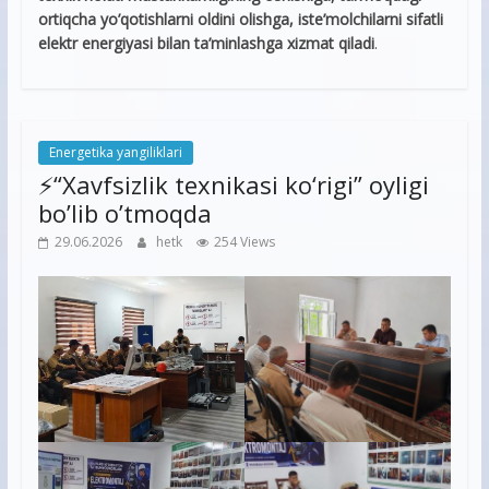
ortiqcha yo’qotishlarni oldini olishga, iste’molchilarni sifatli
elektr energiyasi bilan ta’minlashga xizmat qiladi
.
Energetika yangiliklari
⚡️“Xavfsizlik texnikasi ko‘rigi” oyligi
bo’lib o’tmoqda
29.06.2026
hetk
254 Views