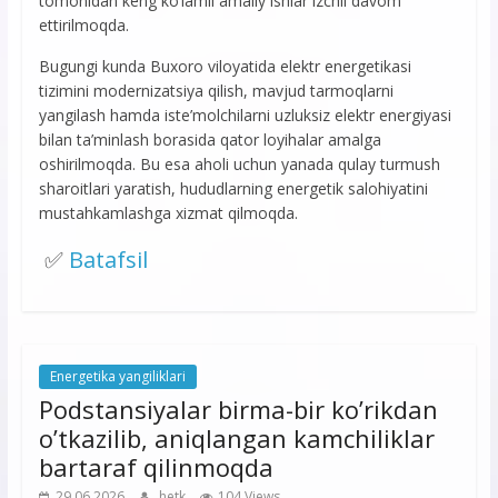
tomonidan keng ko‘lamli amaliy ishlar izchil davom
ettirilmoqda.
Bugungi kunda Buxoro viloyatida elektr energetikasi
tizimini modernizatsiya qilish, mavjud tarmoqlarni
yangilash hamda iste’molchilarni uzluksiz elektr energiyasi
bilan ta’minlash borasida qator loyihalar amalga
oshirilmoqda. Bu esa aholi uchun yanada qulay turmush
sharoitlari yaratish, hududlarning energetik salohiyatini
mustahkamlashga xizmat qilmoqda.
✅
Batafsil
Energetika yangiliklari
Podstansiyalar birma-bir ko’rikdan
o’tkazilib, aniqlangan kamchiliklar
bartaraf qilinmoqda
29.06.2026
hetk
104 Views