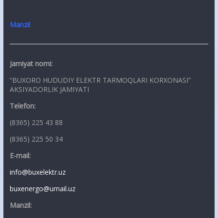
Manzil
Jamiyat nomi:
“BUXORO HUDUDIY ELEKTR TARMOQLARI KORXONASI”
AKSIYADORLIK JAMIYATI
Telefon:
(8365) 225 43 88
(8365) 225 50 34
E-mail:
info@buxelektr.uz
buxenergo@umail.uz
Manzil: