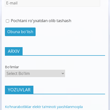
Pochtani ro'yxatdan olib tashash
ARXIV
Bo'limlar
YOZUVLAR
Ko’hnarabotliklar elektr ta’minoti yaxshilanmoqda