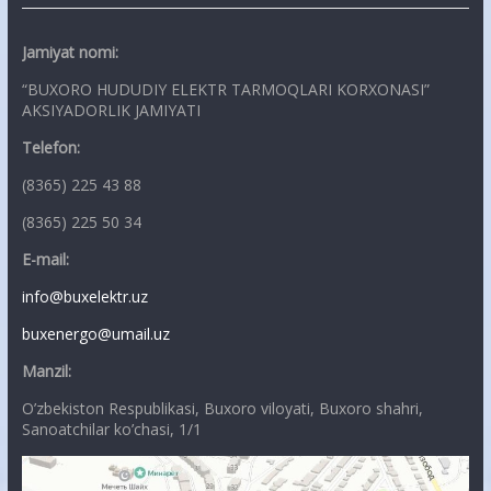
Jamiyat nomi:
“BUXORO HUDUDIY ELEKTR TARMOQLARI KORXONASI”
AKSIYADORLIK JAMIYATI
Telefon:
(8365) 225 43 88
(8365) 225 50 34
E-mail:
info@buxelektr.uz
buxenergo@umail.uz
Manzil:
O’zbekiston Respublikasi, Buxoro viloyati, Buxoro shahri,
Sanoatchilar ko’chasi, 1/1