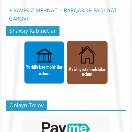
⚡️ XAVFSIZ MEHNAT – BARQAROR FAOLIYAT
GAROVI
→
Shaxsiy Kabinetlar
Onlayn To’lov