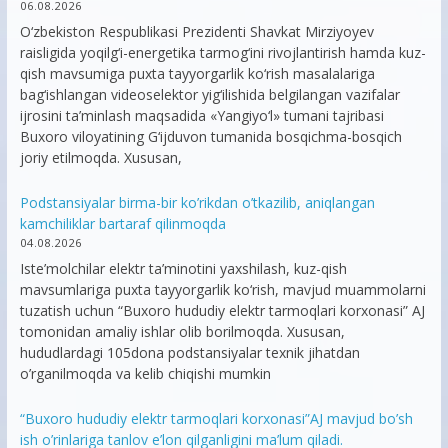
06.08.2026
O‘zbekiston Respublikasi Prezidenti Shavkat Mirziyoyev
raisligida yoqilg‘i-energetika tarmog‘ini rivojlantirish hamda kuz-
qish mavsumiga puxta tayyorgarlik ko‘rish masalalariga
bag‘ishlangan videoselektor yig‘ilishida belgilangan vazifalar
ijrosini ta’minlash maqsadida «Yangiyo‘l» tumani tajribasi
Buxoro viloyatining G‘ijduvon tumanida bosqichma-bosqich
joriy etilmoqda. Xususan,
Podstansiyalar birma-bir ko’rikdan o’tkazilib, aniqlangan
kamchiliklar bartaraf qilinmoqda
04.08.2026
Iste’molchilar elektr ta’minotini yaxshilash, kuz-qish
mavsumlariga puxta tayyorgarlik ko‘rish, mavjud muammolarni
tuzatish uchun “Buxoro hududiy elektr tarmoqlari korxonasi” AJ
tomonidan amaliy ishlar olib borilmoqda. Xususan,
hududlardagi 105dona podstansiyalar texnik jihatdan
o’rganilmoqda va kelib chiqishi mumkin
“Buxoro hududiy elektr tarmoqlari korxonasi”AJ mavjud bo’sh
ish o’rinlariga tanlov e’lon qilganligini ma’lum qiladi.