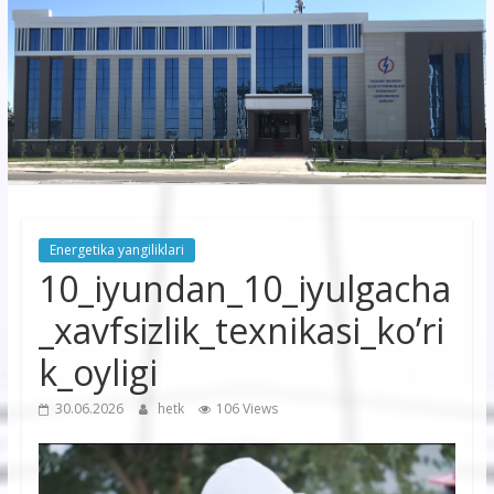
korxonasi”
AJ
“Buxoro
hududiy
elektr
tarmoqlari
Energetika yangiliklari
korxonasi”
10_iyundan_10_iyulgacha
AJ
_xavfsizlik_texnikasi_ko’ri
k_oyligi
30.06.2026
hetk
106 Views