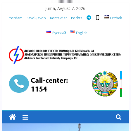
Skip
Juma, Avgust 7, 2026
to
Yordam
Savol-Javob
Kontaktlar
Pochta
Oʻzbek
content
Русский
English
“Buxoro
hududiy
elektr
tarmoqlari