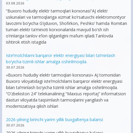
03.08.2026
“Buxoro hududiy elektr tarmoqlari korxonasi”AJ elektr
uskunalari va tarmoqlariga xizmat ko’rsatuvchi elektromontyor
lavozimi bo’yicha G’ijduvon, Shofirkon, Peshko’ hamda Romitan
tuman elektr ta’minoti korxonalarida mavjud bo’sh ish
o’rinlariga tanlov e’lon qilganligini ma’lum qiladi.Tanlovda
ishtirok etish istagida
Isteʼmolchilarni barqaror elektr energiyasi bilan taʼminlash
bo‘yicha tizimli ishlar amalga oshirilmoqda.
30.07.2026
«Buxoro hududiy elektr tarmoqlari korxonasi» AJ tomonidan
Buxoro viloyatidagi isteʼmolchilarni barqaror elektr energiyasi
bilan taʼminlash bo‘yicha tizimli ishlar amalga oshirilmoqda.
“O’zbekiston 24” telekanalining “Maxsus reportaj” informatsion
dasturi viloyatda taqsimlash tarmoqlarini yangilash va
modernizatsiya qilish ishlari
2026-yilning birinchi yarim yillik buxgalteriya balansi
30.07.2026
2026-yilning birinchi yarim yillik buxgalteriya balansi