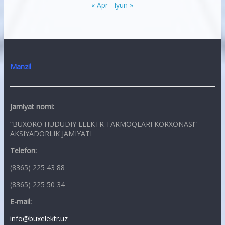
« Apr
Iyun »
Manzil
Jamiyat nomi:
“BUXORO HUDUDIY ELEKTR TARMOQLARI KORXONASI”
AKSIYADORLIK JAMIYATI
Telefon:
(8365) 225 43 88
(8365) 225 50 34
E-mail:
info@buxelektr.uz