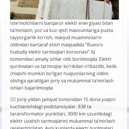
Iste’molchilarni barqaror elektr energiyasi bilan
ta’minlash, yoz va kuz-qish mavsumlariga puxta
tayyorgarlik ko‘rish, mavjud muammolarni
oldindan bartaraf etish maqsadida “Buxoro
hududiy elektr tarmoqlari korxonasi” AJ
tomonidan amaliy ishlar olib borilmoqda. Elektr
qurilmalari va tarmoqlar ko’rikdan o’tkazilib, kelib
chiqishi mumkin bo’lgan nuqsonlarning oldini
olishga qaratilgan joriy va mukammal ta’mirlash
ishlari bajarilmoqda.
👷‍♂️ Joriy yildan jamiyat tomonidan 15 dona yuqori
kuchlanishdagi podstansiyalar, 838 ta
taransformator punktlari, 3000 km uzunlikdagi
elektr uzatish tarmoqlarini mukammal ta’mirlash
rejalashtirilgan. Ayni kunlarda elektr qurilmalari