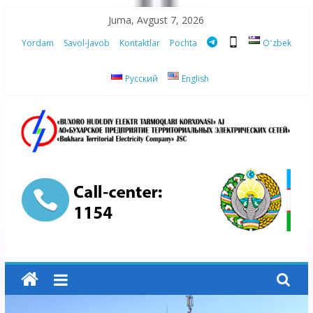
Skip
Juma, Avgust 7, 2026
to
Yordam
Savol-Javob
Kontaktlar
Pochta
Oʻzbek
content
Русский
English
“Buxoro
hududiy
elektr
tarmoqlari