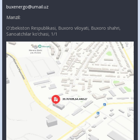
buxenergo@umail.uz
Manzil:
O’zbekiston Respublikasi, Buxoro viloyati, Buxoro shahri,
Sanoatchilar ko’chasi, 1/1