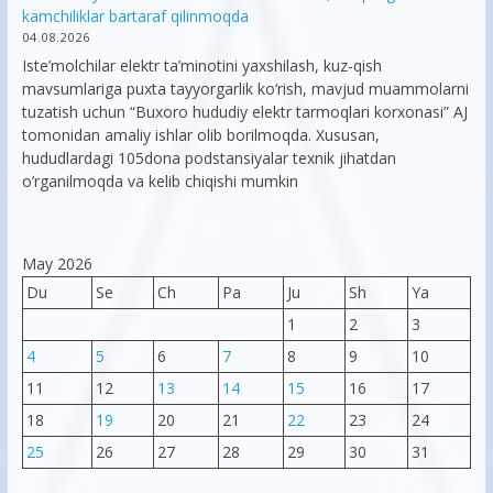
kamchiliklar bartaraf qilinmoqda
04.08.2026
Iste’molchilar elektr ta’minotini yaxshilash, kuz-qish
mavsumlariga puxta tayyorgarlik ko‘rish, mavjud muammolarni
tuzatish uchun “Buxoro hududiy elektr tarmoqlari korxonasi” AJ
tomonidan amaliy ishlar olib borilmoqda. Xususan,
hududlardagi 105dona podstansiyalar texnik jihatdan
o’rganilmoqda va kelib chiqishi mumkin
May 2026
Du
Se
Ch
Pa
Ju
Sh
Ya
1
2
3
4
5
6
7
8
9
10
11
12
13
14
15
16
17
18
19
20
21
22
23
24
25
26
27
28
29
30
31