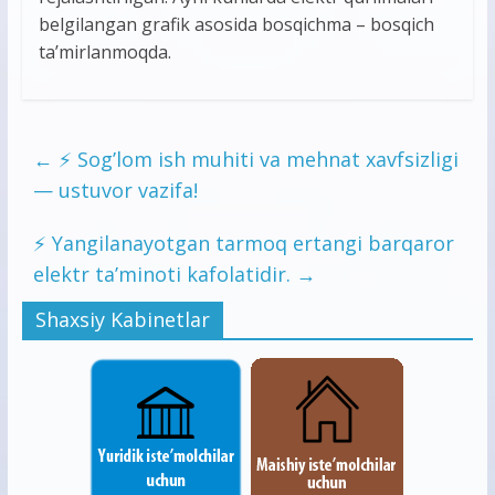
belgilangan grafik asosida bosqichma – bosqich
ta’mirlanmoqda.
←
⚡️ Sog’lom ish muhiti va mehnat xavfsizligi
— ustuvor vazifa!
⚡️ Yangilanayotgan tarmoq ertangi barqaror
elektr ta’minoti kafolatidir.
→
Shaxsiy Kabinetlar