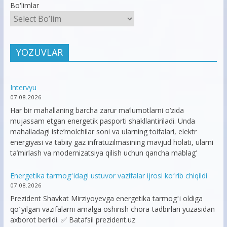
Bo'limlar
YOZUVLAR
Intervyu
07.08.2026
Har bir mahallaning barcha zarur ma’lumotlarni o‘zida
mujassam etgan energetik pasporti shakllantiriladi. Unda
mahalladagi iste’molchilar soni va ularning toifalari, elektr
energiyasi va tabiiy gaz infratuzilmasining mavjud holati, ularni
ta’mirlash va modernizatsiya qilish uchun qancha mablag‘
Energetika tarmogʻidagi ustuvor vazifalar ijrosi koʻrib chiqildi
07.08.2026
Prezident Shavkat Mirziyoyevga energetika tarmogʻi oldiga
qoʻyilgan vazifalarni amalga oshirish chora-tadbirlari yuzasidan
axborot berildi. ✅ Batafsil prezident.uz