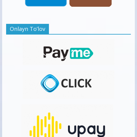
Onlayn To’lov