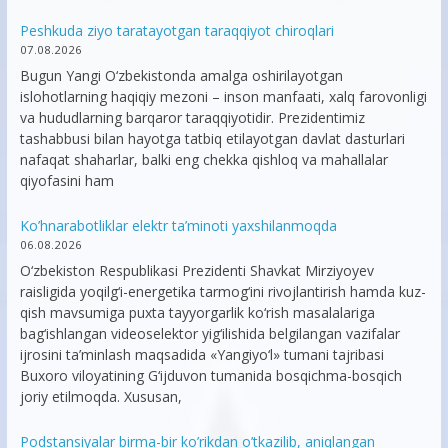
Peshkuda ziyo taratayotgan taraqqiyot chiroqlari
07.08.2026
Bugun Yangi O‘zbekistonda amalga oshirilayotgan
islohotlarning haqiqiy mezoni – inson manfaati, xalq farovonligi
va hududlarning barqaror taraqqiyotidir. Prezidentimiz
tashabbusi bilan hayotga tatbiq etilayotgan davlat dasturlari
nafaqat shaharlar, balki eng chekka qishloq va mahallalar
qiyofasini ham
Ko’hnarabotliklar elektr ta’minoti yaxshilanmoqda
06.08.2026
O‘zbekiston Respublikasi Prezidenti Shavkat Mirziyoyev
raisligida yoqilg‘i-energetika tarmog‘ini rivojlantirish hamda kuz-
qish mavsumiga puxta tayyorgarlik ko‘rish masalalariga
bag‘ishlangan videoselektor yig‘ilishida belgilangan vazifalar
ijrosini ta’minlash maqsadida «Yangiyo‘l» tumani tajribasi
Buxoro viloyatining G‘ijduvon tumanida bosqichma-bosqich
joriy etilmoqda. Xususan,
Podstansiyalar birma-bir ko’rikdan o’tkazilib, aniqlangan