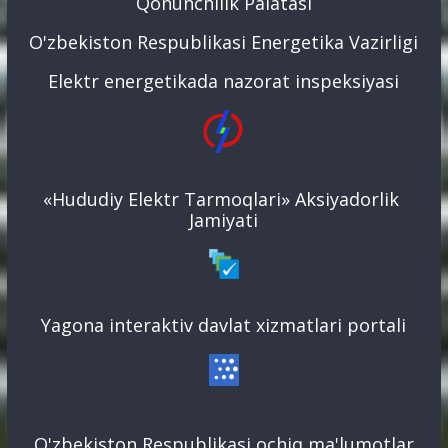
Qonunchilik Palatasi
O'zbekiston Respublikasi Energetika Vazirligi
Elektr energetikada nazorat inspeksiyasi
«Hududiy Elektr Tarmoqlari» Aksiyadorlik
Jamiyati
Yagona interaktiv davlat xizmatlari portali
O'zbekiston Respublikasi ochiq ma'lumotlar