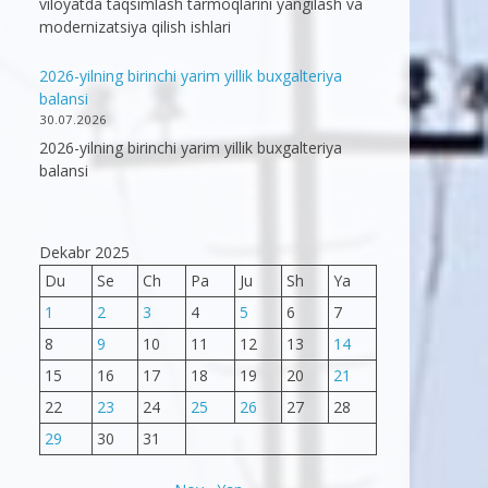
viloyatda taqsimlash tarmoqlarini yangilash va
modernizatsiya qilish ishlari
2026-yilning birinchi yarim yillik buxgalteriya
balansi
30.07.2026
2026-yilning birinchi yarim yillik buxgalteriya
balansi
Dekabr 2025
Du
Se
Ch
Pa
Ju
Sh
Ya
1
2
3
4
5
6
7
8
9
10
11
12
13
14
15
16
17
18
19
20
21
22
23
24
25
26
27
28
29
30
31