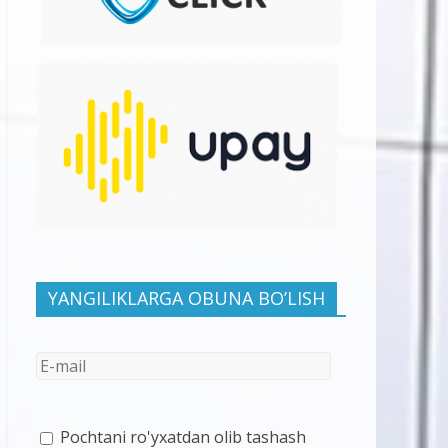
YANGILIKLARGA OBUNA BO’LISH
Pochtani ro'yxatdan olib tashash