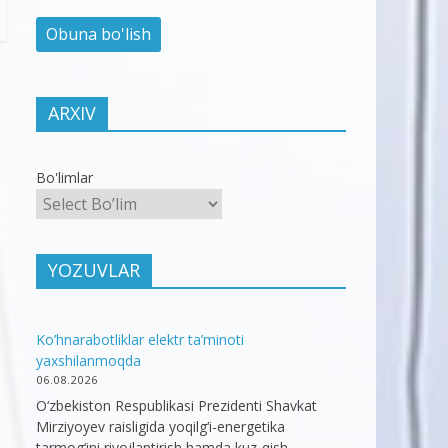
ARXIV
Bo'limlar
YOZUVLAR
Ko’hnarabotliklar elektr ta’minoti
yaxshilanmoqda
06.08.2026
O‘zbekiston Respublikasi Prezidenti Shavkat
Mirziyoyev raisligida yoqilg‘i-energetika
tarmog‘ini rivojlantirish hamda kuz-qish