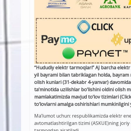
“Hududiy elektr tarmoqlari” AJ barcha elektr
yil bayrami bilan tabriklagan holda, bayram
olish kunlari (31-dekabr 4-yanvar) davomida
ta’minotida uzilishlar bo‘lishini oldini olis
mamlakatimizda mavjud to‘lov tizimlari (Clic
to‘lovlarni amalga oshirishlari mumkinligini y
Ma’lumot uchun: respublikamizda elektr ener
avtomatlashtirilgan tizimi (ASKUE)ning joriy
tarmoqdan ajratiladi.