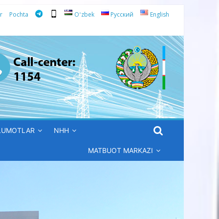
r
Pochta
Oʻzbek
Русский
English
’LUMOTLAR
NHH
MATBUOT MARKAZI