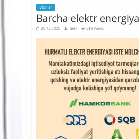
E’lonlar
Barcha elektr energiyas
29.12.2025
hetk
519 Views