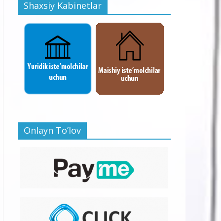
Shaxsiy Kabinetlar
Onlayn To’lov