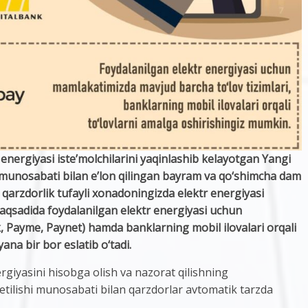
 energiyasi iste’molchilarini yaqinlashib kelayotgan Yangi
 munosabati bilan e’lon qilingan bayram va qo‘shimcha dam
 qarzdorlik tufayli xonadoningizda elektr energiyasi
h maqsadida foydalanilgan elektr energiyasi uchun
k, Payme, Paynet) hamda banklarning mobil ilovalari orqali
ana bir bor eslatib o‘tadi.
giyasini hisobga olish va nazorat qilishning
 etilishi munosabati bilan qarzdorlar avtomatik tarzda