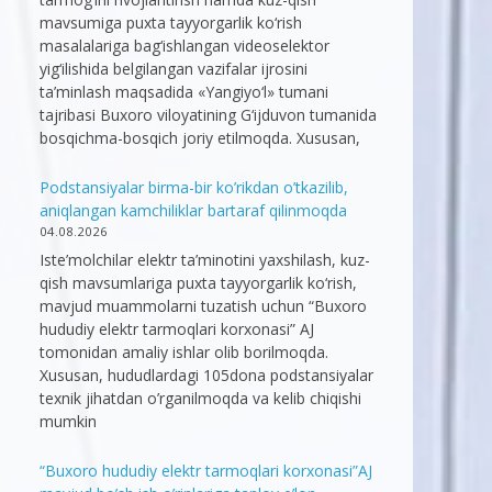
mavsumiga puxta tayyorgarlik ko‘rish
masalalariga bag‘ishlangan videoselektor
yig‘ilishida belgilangan vazifalar ijrosini
ta’minlash maqsadida «Yangiyo‘l» tumani
tajribasi Buxoro viloyatining G‘ijduvon tumanida
bosqichma-bosqich joriy etilmoqda. Xususan,
Podstansiyalar birma-bir ko’rikdan o’tkazilib,
aniqlangan kamchiliklar bartaraf qilinmoqda
04.08.2026
Iste’molchilar elektr ta’minotini yaxshilash, kuz-
qish mavsumlariga puxta tayyorgarlik ko‘rish,
mavjud muammolarni tuzatish uchun “Buxoro
hududiy elektr tarmoqlari korxonasi” AJ
tomonidan amaliy ishlar olib borilmoqda.
Xususan, hududlardagi 105dona podstansiyalar
texnik jihatdan o’rganilmoqda va kelib chiqishi
mumkin
“Buxoro hududiy elektr tarmoqlari korxonasi”AJ