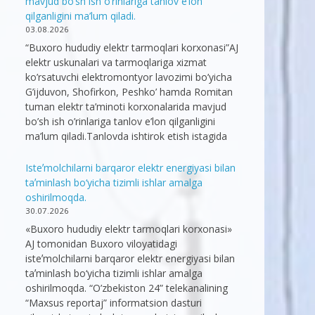
mavjud bo’sh ish o’rinlariga tanlov e’lon
qilganligini ma’lum qiladi.
03.08.2026
“Buxoro hududiy elektr tarmoqlari korxonasi”AJ
elektr uskunalari va tarmoqlariga xizmat
ko’rsatuvchi elektromontyor lavozimi bo’yicha
G’ijduvon, Shofirkon, Peshko’ hamda Romitan
tuman elektr ta’minoti korxonalarida mavjud
bo’sh ish o’rinlariga tanlov e’lon qilganligini
ma’lum qiladi.Tanlovda ishtirok etish istagida
Isteʼmolchilarni barqaror elektr energiyasi bilan
taʼminlash bo‘yicha tizimli ishlar amalga
oshirilmoqda.
30.07.2026
«Buxoro hududiy elektr tarmoqlari korxonasi»
AJ tomonidan Buxoro viloyatidagi
isteʼmolchilarni barqaror elektr energiyasi bilan
taʼminlash bo‘yicha tizimli ishlar amalga
oshirilmoqda. “O’zbekiston 24” telekanalining
“Maxsus reportaj” informatsion dasturi