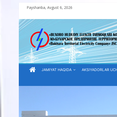
Skip
Payshanba, Avgust 6, 2026
to
content
“Buxoro
hududiy
elektr
tarmoqlari
JAMIYAT HAQIDA
AKSIYADORLAR UC
korxonasi”
AJ
“Buxoro