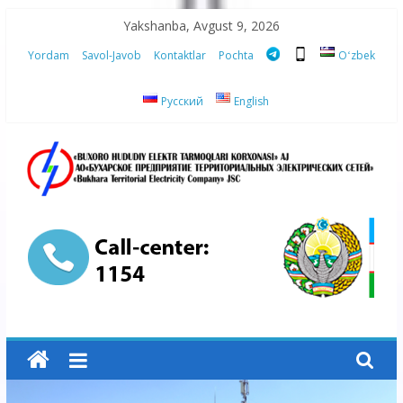
Skip
Yakshanba, Avgust 9, 2026
to
Yordam
Savol-Javob
Kontaktlar
Pochta
Oʻzbek
content
Русский
English
“Buxoro
hududiy
elektr
tarmoqlari