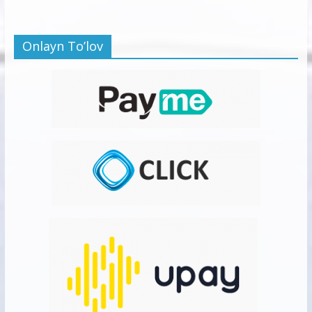
Onlayn To’lov