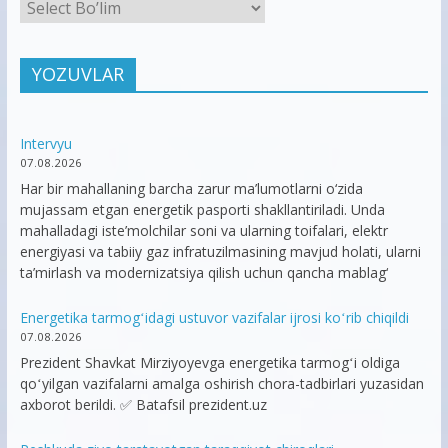
YOZUVLAR
Intervyu
07.08.2026
Har bir mahallaning barcha zarur ma’lumotlarni o‘zida
mujassam etgan energetik pasporti shakllantiriladi. Unda
mahalladagi iste’molchilar soni va ularning toifalari, elektr
energiyasi va tabiiy gaz infratuzilmasining mavjud holati, ularni
ta’mirlash va modernizatsiya qilish uchun qancha mablag‘
Energetika tarmogʻidagi ustuvor vazifalar ijrosi koʻrib chiqildi
07.08.2026
Prezident Shavkat Mirziyoyevga energetika tarmogʻi oldiga
qoʻyilgan vazifalarni amalga oshirish chora-tadbirlari yuzasidan
axborot berildi. ✅ Batafsil prezident.uz