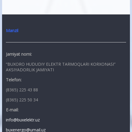
Manzil
Jamiyat nomi:
“BUXORO HUDUDIY ELEKTR TARMOQLARI KORXONASI”
AKSIYADORLIK JAMIYATI
Telefon:
(8365) 225 43 88
(8365) 225 50 34
E-mail:
info@buxelektr.uz
buxenergo@umail.uz