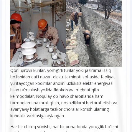
Qorli-qirovli kunlar, yomg‘irli tunlar yoki jazirama issiq
bo‘lishidan qat’i nazar, elektr ta’minoti sohasida faoliyat
yuritayotgan xodimlar aholini uzluksiz elektr energiyasi
bilan ta’minlash yo‘lida fidokorona mehnat qilib
kelmoqdalar. Noqulay ob-havo sharoitlarida ham
tarmoqlarni nazorat qilish, nosozliklarni bartaraf etish va
avariyaviy holatlarga tezkor choralar ko‘rish ularning
kundalik vazifasiga aylangan.
Har bir chiroq yonishi, har bir xonadonda yorug‘lik bo‘lishi