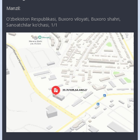
Manzil:
O’zbekiston Respublikasi, Buxoro viloyati, Buxoro shahri,
Sanoatchilar ko’chasi, 1/1