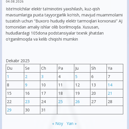
04.08.2026
Iste’molchilar elektr ta’minotini yaxshilash, kuz-qish
mavsumlariga puxta tayyorgarlik ko‘rish, mavjud muammolarni
tuzatish uchun “Buxoro hududiy elektr tarmoqlari korxonasi” AJ
tomonidan amaliy ishlar olib borilmoqda. Xususan,
hududlardagi 105dona podstansiyalar texnik jihatdan
o’rganilmoqda va kelib chiqishi mumkin
Dekabr 2025
Du
Se
Ch
Pa
Ju
Sh
Ya
1
2
3
4
5
6
7
8
9
10
11
12
13
14
15
16
17
18
19
20
21
22
23
24
25
26
27
28
29
30
31
« Noy
Yan »