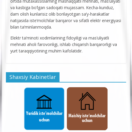
ortida mutaxassislarning mashaqqatli mehnati, mas’uliyati
va kasbiga bo‘lgan sadoqati mujassam. Kecha-kunduz,
dam olish kunlarisiz olib borilayotgan sa’y-harakatlar
natijasida iste’molchilar barqaror va sifatli elektr energiyasi
bilan ta’minlanmoqda.
Elektr ta’minoti xodimlarining fidoyiligi va mas’uliyatli
mehnati aholi farovonligi, ishlab chiqarish barqarorligi va
yurt taraqqiyotining muhim kafolatidir.
Shaxsiy Kabinetlar