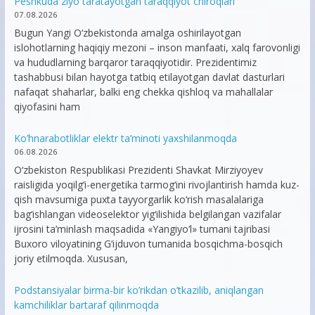
Peshkuda ziyo taratayotgan taraqqiyot chiroqlari
07.08.2026
Bugun Yangi O‘zbekistonda amalga oshirilayotgan
islohotlarning haqiqiy mezoni – inson manfaati, xalq farovonligi
va hududlarning barqaror taraqqiyotidir. Prezidentimiz
tashabbusi bilan hayotga tatbiq etilayotgan davlat dasturlari
nafaqat shaharlar, balki eng chekka qishloq va mahallalar
qiyofasini ham
Ko’hnarabotliklar elektr ta’minoti yaxshilanmoqda
06.08.2026
O‘zbekiston Respublikasi Prezidenti Shavkat Mirziyoyev
raisligida yoqilg‘i-energetika tarmog‘ini rivojlantirish hamda kuz-
qish mavsumiga puxta tayyorgarlik ko‘rish masalalariga
bag‘ishlangan videoselektor yig‘ilishida belgilangan vazifalar
ijrosini ta’minlash maqsadida «Yangiyo‘l» tumani tajribasi
Buxoro viloyatining G‘ijduvon tumanida bosqichma-bosqich
joriy etilmoqda. Xususan,
Podstansiyalar birma-bir ko’rikdan o’tkazilib, aniqlangan
kamchiliklar bartaraf qilinmoqda