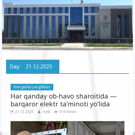
korxonasi”
AJ
“Buxoro
hududiy
elektr
tarmoqlari
Day:
21.12.2025
korxonasi”
AJ
Energetika yangiliklari
Har qanday ob-havo sharoitida —
barqaror elektr ta’minoti yo‘lida
21.12.2025
hetk
516 Views