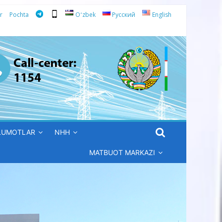
r
Pochta
Oʻzbek
Русский
English
’LUMOTLAR
NHH
MATBUOT MARKAZI