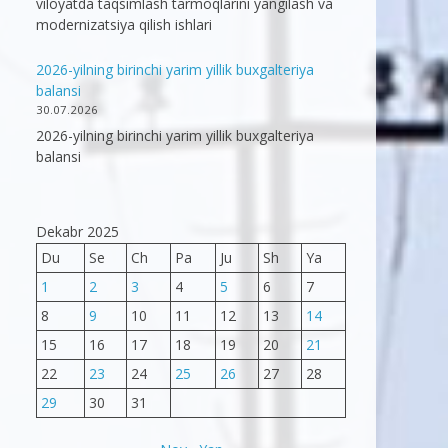
viloyatda taqsimlash tarmoqlarini yangilash va
modernizatsiya qilish ishlari
2026-yilning birinchi yarim yillik buxgalteriya
balansi
30.07.2026
2026-yilning birinchi yarim yillik buxgalteriya
balansi
Dekabr 2025
Du
Se
Ch
Pa
Ju
Sh
Ya
1
2
3
4
5
6
7
8
9
10
11
12
13
14
15
16
17
18
19
20
21
22
23
24
25
26
27
28
29
30
31