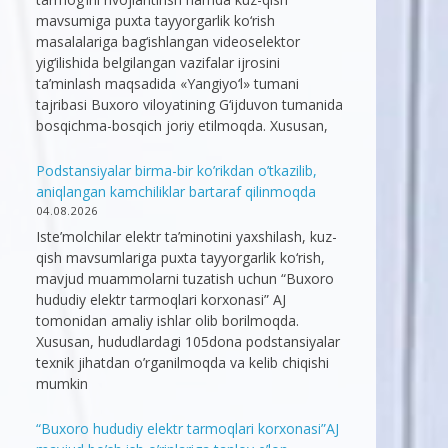
mavsumiga puxta tayyorgarlik ko‘rish
masalalariga bag‘ishlangan videoselektor
yig‘ilishida belgilangan vazifalar ijrosini
ta’minlash maqsadida «Yangiyo‘l» tumani
tajribasi Buxoro viloyatining G‘ijduvon tumanida
bosqichma-bosqich joriy etilmoqda. Xususan,
Podstansiyalar birma-bir ko’rikdan o’tkazilib,
aniqlangan kamchiliklar bartaraf qilinmoqda
04.08.2026
Iste’molchilar elektr ta’minotini yaxshilash, kuz-
qish mavsumlariga puxta tayyorgarlik ko‘rish,
mavjud muammolarni tuzatish uchun “Buxoro
hududiy elektr tarmoqlari korxonasi” AJ
tomonidan amaliy ishlar olib borilmoqda.
Xususan, hududlardagi 105dona podstansiyalar
texnik jihatdan o’rganilmoqda va kelib chiqishi
mumkin
“Buxoro hududiy elektr tarmoqlari korxonasi”AJ