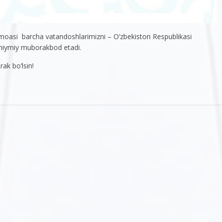
amoasi barcha vatandoshlarimizni – O‘zbekiston Respublikasi
 samiymiy muborakbod etadi.
k bo‘lsin!