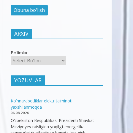
ARXIV
Bo'limlar
YOZUVLAR
Ko’hnarabotliklar elektr ta’minoti
yaxshilanmoqda
06.08.2026
O‘zbekiston Respublikasi Prezidenti Shavkat
Mirziyoyev raisligida yoqilg‘i-energetika
tarmog‘ini rivojlantirish hamda kuz-qish