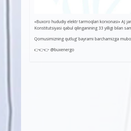
«Buxoro hududiy elektr tarmoqlari korxonasi» AJ j
Konstitutsiyasi qabul qilinganining 33 yilligi bilan
Qomusimizning qutlug‘ bayrami barchamizga mubora
👉👉👉 @buxenergo