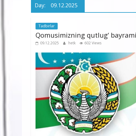
Day:
09.12.2025
Tadbirlar
Qomusimizning qutlug‘ bayrami
09.12.2025
hetk
602 Views