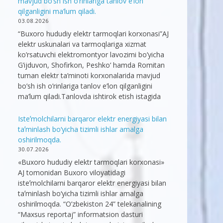
mavjud bo’sh ish o’rinlariga tanlov e’lon
qilganligini ma’lum qiladi.
03.08.2026
“Buxoro hududiy elektr tarmoqlari korxonasi”AJ
elektr uskunalari va tarmoqlariga xizmat
ko’rsatuvchi elektromontyor lavozimi bo’yicha
G’ijduvon, Shofirkon, Peshko’ hamda Romitan
tuman elektr ta’minoti korxonalarida mavjud
bo’sh ish o’rinlariga tanlov e’lon qilganligini
ma’lum qiladi.Tanlovda ishtirok etish istagida
Isteʼmolchilarni barqaror elektr energiyasi bilan
taʼminlash bo‘yicha tizimli ishlar amalga
oshirilmoqda.
30.07.2026
«Buxoro hududiy elektr tarmoqlari korxonasi»
AJ tomonidan Buxoro viloyatidagi
isteʼmolchilarni barqaror elektr energiyasi bilan
taʼminlash bo‘yicha tizimli ishlar amalga
oshirilmoqda. “O’zbekiston 24” telekanalining
“Maxsus reportaj” informatsion dasturi