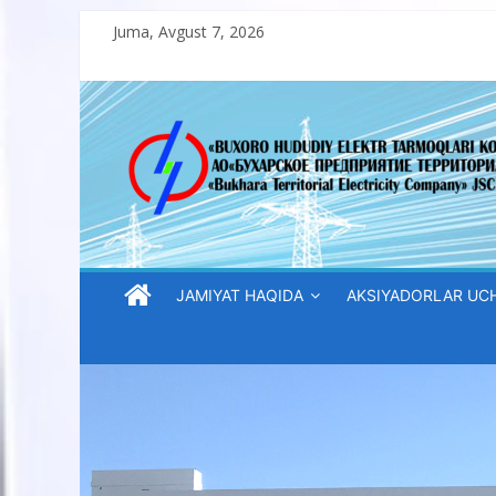
Skip
Juma, Avgust 7, 2026
to
content
“Buxoro
hududiy
elektr
tarmoqlari
JAMIYAT HAQIDA
AKSIYADORLAR UC
korxonasi”
AJ
“Buxoro