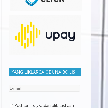
YANGILIKLARGA OBUNA BO’LISH
Pochtani ro'yxatdan olib tashash