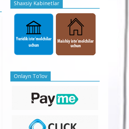
Shaxsiy Kabinetlar
Onlayn To’lov