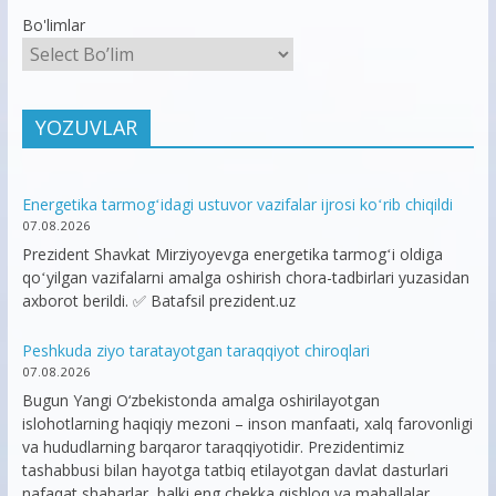
Bo'limlar
YOZUVLAR
Energetika tarmogʻidagi ustuvor vazifalar ijrosi koʻrib chiqildi
07.08.2026
Prezident Shavkat Mirziyoyevga energetika tarmogʻi oldiga
qoʻyilgan vazifalarni amalga oshirish chora-tadbirlari yuzasidan
axborot berildi. ✅ Batafsil prezident.uz
Peshkuda ziyo taratayotgan taraqqiyot chiroqlari
07.08.2026
Bugun Yangi O‘zbekistonda amalga oshirilayotgan
islohotlarning haqiqiy mezoni – inson manfaati, xalq farovonligi
va hududlarning barqaror taraqqiyotidir. Prezidentimiz
tashabbusi bilan hayotga tatbiq etilayotgan davlat dasturlari
nafaqat shaharlar, balki eng chekka qishloq va mahallalar