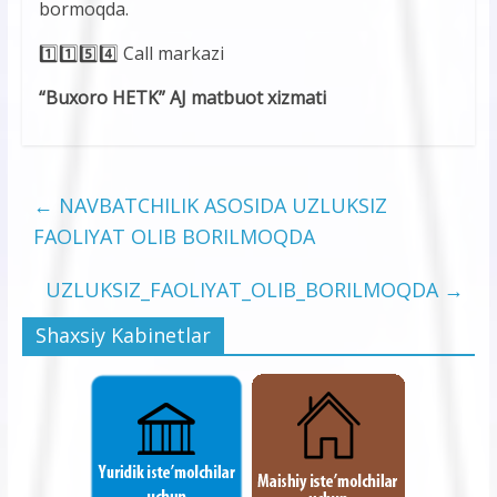
bormoqda.
1️⃣1️⃣5️⃣4️⃣ Call markazi
“Buxoro HETK” AJ matbuot xizmati
←
NAVBATCHILIK ASOSIDA UZLUKSIZ
FAOLIYAT OLIB BORILMOQDA
UZLUKSIZ_FAOLIYAT_OLIB_BORILMOQDA
→
Shaxsiy Kabinetlar