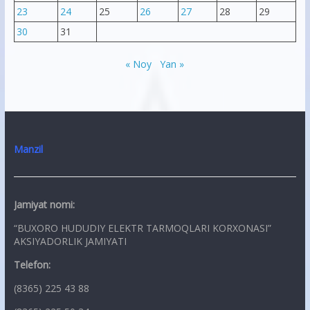
23
24
25
26
27
28
29
30
31
« Noy
Yan »
Manzil
Jamiyat nomi:
“BUXORO HUDUDIY ELEKTR TARMOQLARI KORXONASI”
AKSIYADORLIK JAMIYATI
Telefon:
(8365) 225 43 88