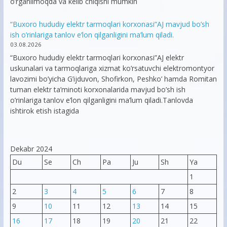
o’rganilmoqda va kelib chiqishi mumkin
“Buxoro hududiy elektr tarmoqlari korxonasi”AJ mavjud bo’sh
ish o’rinlariga tanlov e’lon qilganligini ma’lum qiladi.
03.08.2026
“Buxoro hududiy elektr tarmoqlari korxonasi”AJ elektr
uskunalari va tarmoqlariga xizmat ko’rsatuvchi elektromontyor
lavozimi bo’yicha G’ijduvon, Shofirkon, Peshko’ hamda Romitan
tuman elektr ta’minoti korxonalarida mavjud bo’sh ish
o’rinlariga tanlov e’lon qilganligini ma’lum qiladi.Tanlovda
ishtirok etish istagida
Dekabr 2024
Du
Se
Ch
Pa
Ju
Sh
Ya
1
2
3
4
5
6
7
8
9
10
11
12
13
14
15
16
17
18
19
20
21
22