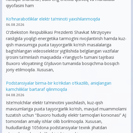
qiyofasini ham
Ko’hnarabotliklar elektr ta’minoti yaxshilanmoqda
06.08.2026
O‘zbekiston Respublikasi Prezidenti Shavkat Mirziyoyev
raisligida yoqilg‘i-energetika tarmog‘ini rivojlantirish hamda kuz-
qish mavsumiga puxta tayyorgarlik ko‘rish masalalariga
bag‘ishlangan videoselektor yig‘ilishida belgilangan vazifalar
ijrosini ta’minlash maqsadida «Yangiyo‘l» tumani tajribasi
Buxoro viloyatining G‘ijduvon tumanida bosqichma-bosqich
joriy etilmoqda. Xususan,
Podstansiyalar birma-bir ko’rikdan o’tkazilib, aniqlangan
kamchiliklar bartaraf qilinmoqda
04.08.2026
Iste’molchilar elektr ta’minotini yaxshilash, kuz-qish
mavsumlariga puxta tayyorgarlik ko‘rish, mavjud muammolarni
tuzatish uchun “Buxoro hududiy elektr tarmoqlari korxonasi” AJ
tomonidan amaliy ishlar olib borilmoqda. Xususan,
hududlardagi 105dona podstansiyalar texnik jihatdan