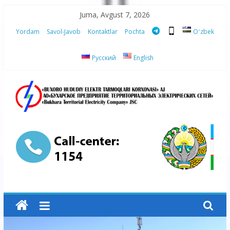
Skip
Juma, Avgust 7, 2026
to
Yordam
Savol-Javob
Kontaktlar
Pochta
Oʻzbek
content
Русский
English
“Buxoro
hududiy
elektr
tarmoqlari