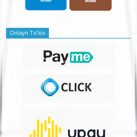
Onlayn To’lov