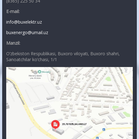
(8365) 225 50 34
E-mail:
info@buxelektr.uz
buxenergo@umail.uz
Manzil:
O’zbekiston Respublikasi, Buxoro viloyati, Buxoro shahri,
Sanoatchilar ko’chasi, 1/1