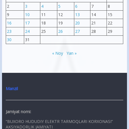
2
3
4
5
6
7
8
9
10
11
12
13
14
15
16
17
18
19
20
21
22
23
24
25
26
27
28
29
30
31
« Noy
Yan »
Manzil
Jamiyat nomi:
“BUXORO HUDUDIY ELEKTR TARMOQLARI KORXONASI”
AKSIYADORLIK JAMIYATI