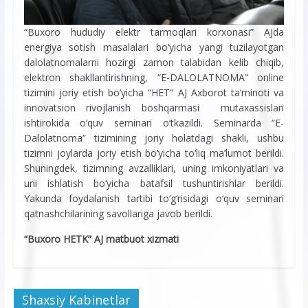
“Buxoro hududiy elektr tarmoqlari korxonasi” AJda
energiya sotish masalalari bo‘yicha yangi tuzilayotgan
dalolatnomalarni hozirgi zamon talabidan kelib chiqib,
elektron shakllantirishning, “E-DALOLATNOMA” online
tizimini joriy etish bo‘yicha “HET” AJ Axborot ta’minoti va
innovatsion rivojlanish boshqarmasi mutaxassislari
ishtirokida o‘quv seminari o’tkazildi. Seminarda “E-
Dalolatnoma” tizimining joriy holatdagi shakli, ushbu
tizimni joylarda joriy etish bo‘yicha to‘liq ma’lumot berildi.
Shuningdek, tizimning avzalliklari, uning imkoniyatlari va
uni ishlatish bo‘yicha batafsil tushuntirishlar berildi.
Yakunda foydalanish tartibi to‘g‘risidagi o‘quv seminari
qatnashchilarining savollariga javob berildi.
“Buxoro HETK” AJ matbuot xizmati
Shaxsiy Kabinetlar