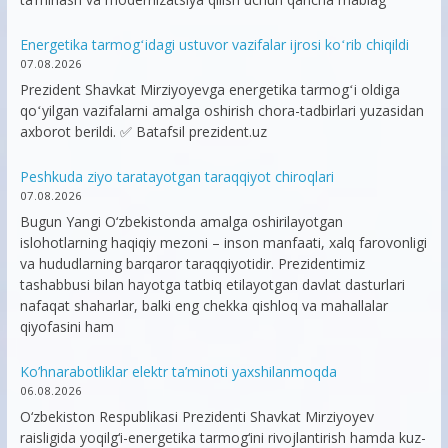
Energetika tarmogʻidagi ustuvor vazifalar ijrosi koʻrib chiqildi
07.08.2026
Prezident Shavkat Mirziyoyevga energetika tarmogʻi oldiga
qoʻyilgan vazifalarni amalga oshirish chora-tadbirlari yuzasidan
axborot berildi. ✅ Batafsil prezident.uz
Peshkuda ziyo taratayotgan taraqqiyot chiroqlari
07.08.2026
Bugun Yangi O‘zbekistonda amalga oshirilayotgan
islohotlarning haqiqiy mezoni – inson manfaati, xalq farovonligi
va hududlarning barqaror taraqqiyotidir. Prezidentimiz
tashabbusi bilan hayotga tatbiq etilayotgan davlat dasturlari
nafaqat shaharlar, balki eng chekka qishloq va mahallalar
qiyofasini ham
Ko’hnarabotliklar elektr ta’minoti yaxshilanmoqda
06.08.2026
O‘zbekiston Respublikasi Prezidenti Shavkat Mirziyoyev
raisligida yoqilg‘i-energetika tarmog‘ini rivojlantirish hamda kuz-