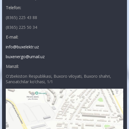
Telefon:
(8365) 225 43 88
(8365) 225 50 34
E-mail:
info@buxelektr.uz
buxenergo@umail.uz
Manzil:
O’zbekiston Respublikasi, Buxoro viloyati, Buxoro shahri,
Sanoatchilar ko’chasi, 1/1