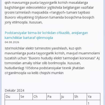
qish mavsumiga puxta tayyorgarlik ko‘rish masalalariga
bag‘ishlangan videoselektor yig‘ilishida belgilangan vazifalar
ijrosini ta’minlash maqsadida «Yangiyo‘l» tumani tajribasi
Buxoro viloyatining G‘ijduvon tumanida bosqichma-bosqich
joriy etilmoqda. Xususan,
Podstansiyalar birma-bir ko’rikdan o’tkazilib, aniqlangan
kamchiliklar bartaraf qilinmoqda
04.08.2026
Iste’molchilar elektr ta’minotini yaxshilash, kuz-qish
mavsumlariga puxta tayyorgarlik ko‘rish, mavjud muammolarni
tuzatish uchun “Buxoro hududiy elektr tarmoqlari korxonasi” AJ
tomonidan amaliy ishlar olib borilmoqda. Xususan,
hududlardagi 105dona podstansiyalar texnik jihatdan
o’rganilmoqda va kelib chiqishi mumkin
Dekabr 2024
Du
Se
Ch
Pa
Ju
Sh
Ya
1