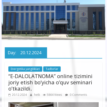
korxonasi”
AJ
“Buxoro
hududiy
elektr
tarmoqlari
Day:
20.12.2024
korxonasi”
AJ
Energetika yangiliklari
Tadbirlar
“E-DALOLATNOMA” online tizimini
joriy etish bo‘yicha o‘quv seminari
o’tkazildi.
20.12.2024
hetk
5864 Views
0 Comments