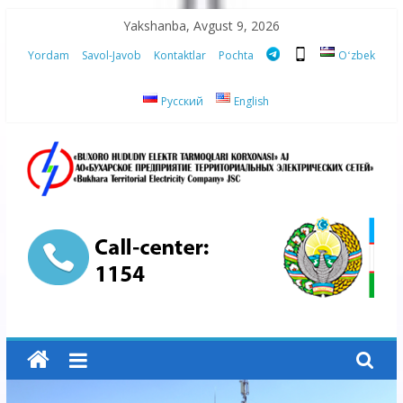
Skip
Yakshanba, Avgust 9, 2026
to
Yordam
Savol-Javob
Kontaktlar
Pochta
Oʻzbek
content
Русский
English
“Buxoro
hududiy
elektr
tarmoqlari