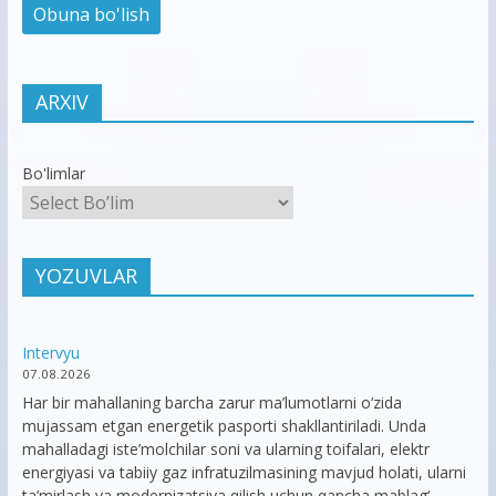
ARXIV
Bo'limlar
YOZUVLAR
Intervyu
07.08.2026
Har bir mahallaning barcha zarur ma’lumotlarni o‘zida
mujassam etgan energetik pasporti shakllantiriladi. Unda
mahalladagi iste’molchilar soni va ularning toifalari, elektr
energiyasi va tabiiy gaz infratuzilmasining mavjud holati, ularni
ta’mirlash va modernizatsiya qilish uchun qancha mablag‘