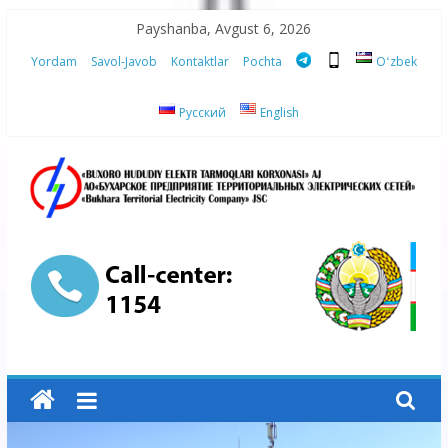
Skip
Payshanba, Avgust 6, 2026
to
Yordam
Savol-Javob
Kontaktlar
Pochta
Oʻzbek
content
Русский
English
“Buxoro
hududiy
elektr
tarmoqlari