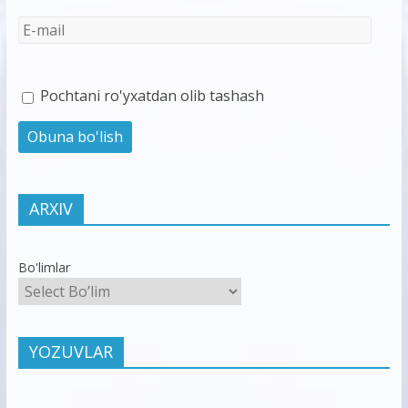
Pochtani ro'yxatdan olib tashash
ARXIV
Bo'limlar
YOZUVLAR