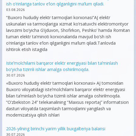
ish o’rinlariga tanlov e’lon qilganligini ma’lum qiladi.
03.08.2026
“Buxoro hududiy elektr tarmoqlari korxonasi”AJ elektr
uskunalari va tarmoqlariga xizmat ko’rsatuvchi elektromontyor
lavozimi bo’yicha G’ijduvon, Shofirkon, Peshko’ hamda Romitan
tuman elektr ta’minoti korxonalarida mavjud bo’sh ish
o’rinlariga tanlov e’lon qilganligini ma’lum qiladi.Tanlovda
ishtirok etish istagida
Isteʼmolchilarni barqaror elektr energiyasi bilan taʼminlash
bo‘yicha tizimli ishlar amalga oshirilmoqda.
30.07.2026
«Buxoro hududiy elektr tarmoqlari korxonasi» AJ tomonidan
Buxoro viloyatidagi isteʼmolchilarni barqaror elektr energiyasi
bilan taʼminlash bo‘yicha tizimli ishlar amalga oshirilmoqda.
“O’zbekiston 24” telekanalining “Maxsus reportaj” informatsion
dasturi viloyatda taqsimlash tarmoqlarini yangilash va
modernizatsiya qilish ishlari
2026-yilning birinchi yarim yillik buxgalteriya balansi
30.07.2026