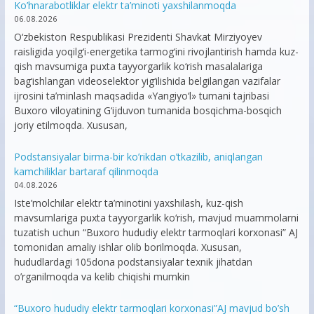
Ko’hnarabotliklar elektr ta’minoti yaxshilanmoqda
06.08.2026
O‘zbekiston Respublikasi Prezidenti Shavkat Mirziyoyev
raisligida yoqilg‘i-energetika tarmog‘ini rivojlantirish hamda kuz-
qish mavsumiga puxta tayyorgarlik ko‘rish masalalariga
bag‘ishlangan videoselektor yig‘ilishida belgilangan vazifalar
ijrosini ta’minlash maqsadida «Yangiyo‘l» tumani tajribasi
Buxoro viloyatining G‘ijduvon tumanida bosqichma-bosqich
joriy etilmoqda. Xususan,
Podstansiyalar birma-bir ko’rikdan o’tkazilib, aniqlangan
kamchiliklar bartaraf qilinmoqda
04.08.2026
Iste’molchilar elektr ta’minotini yaxshilash, kuz-qish
mavsumlariga puxta tayyorgarlik ko‘rish, mavjud muammolarni
tuzatish uchun “Buxoro hududiy elektr tarmoqlari korxonasi” AJ
tomonidan amaliy ishlar olib borilmoqda. Xususan,
hududlardagi 105dona podstansiyalar texnik jihatdan
o’rganilmoqda va kelib chiqishi mumkin
“Buxoro hududiy elektr tarmoqlari korxonasi”AJ mavjud bo’sh