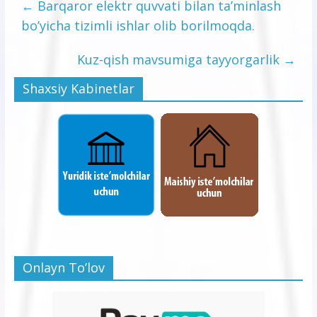
←
Barqaror elektr quvvati bilan ta’minlash
bo’yicha tizimli ishlar olib borilmoqda.
Kuz-qish mavsumiga tayyorgarlik
→
Shaxsiy Kabinetlar
Onlayn To’lov