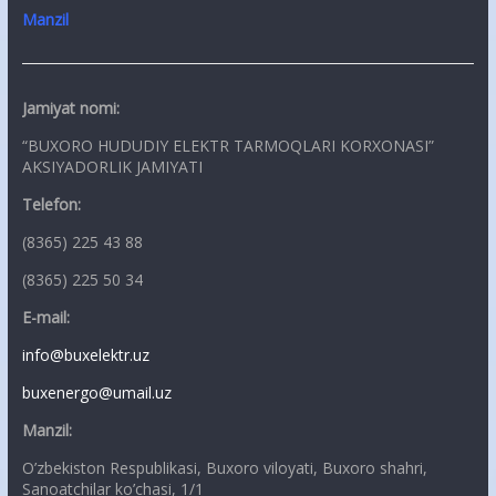
Manzil
Jamiyat nomi:
“BUXORO HUDUDIY ELEKTR TARMOQLARI KORXONASI”
AKSIYADORLIK JAMIYATI
Telefon:
(8365) 225 43 88
(8365) 225 50 34
E-mail:
info@buxelektr.uz
buxenergo@umail.uz
Manzil:
O’zbekiston Respublikasi, Buxoro viloyati, Buxoro shahri,
Sanoatchilar ko’chasi, 1/1