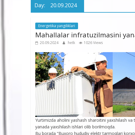
Day:
20.09.2024
Energetika yangiliklari
Mahallalar infratuzilmasini yan
20.09.2024
hetk
1026 Views
Yurtimizda aholini yashash sharoitini yaxshilash va
yanada yaxshilash ishlari olib borilmoqda.
Bu borada “Buxoro hududiy elektr tarmoqlari korxonas