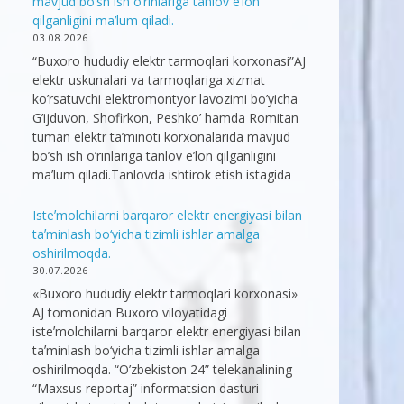
mavjud bo’sh ish o’rinlariga tanlov e’lon
qilganligini ma’lum qiladi.
03.08.2026
“Buxoro hududiy elektr tarmoqlari korxonasi”AJ
elektr uskunalari va tarmoqlariga xizmat
ko’rsatuvchi elektromontyor lavozimi bo’yicha
G’ijduvon, Shofirkon, Peshko’ hamda Romitan
tuman elektr ta’minoti korxonalarida mavjud
bo’sh ish o’rinlariga tanlov e’lon qilganligini
ma’lum qiladi.Tanlovda ishtirok etish istagida
Isteʼmolchilarni barqaror elektr energiyasi bilan
taʼminlash bo‘yicha tizimli ishlar amalga
oshirilmoqda.
30.07.2026
«Buxoro hududiy elektr tarmoqlari korxonasi»
AJ tomonidan Buxoro viloyatidagi
isteʼmolchilarni barqaror elektr energiyasi bilan
taʼminlash bo‘yicha tizimli ishlar amalga
oshirilmoqda. “O’zbekiston 24” telekanalining
“Maxsus reportaj” informatsion dasturi