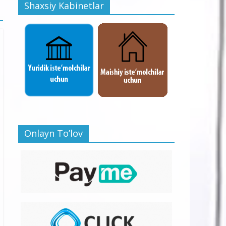
Shaxsiy Kabinetlar
Onlayn To’lov