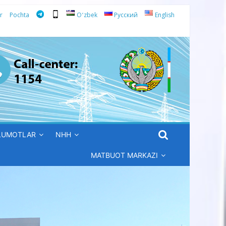
r
Pochta
Oʻzbek
Русский
English
’LUMOTLAR
NHH
MATBUOT MARKAZI