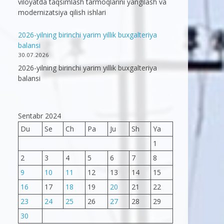
viloyatda taqsimlash tarmoqlarini yangilash va
modernizatsiya qilish ishlari
2026-yilning birinchi yarim yillik buxgalteriya
balansi
30.07.2026
2026-yilning birinchi yarim yillik buxgalteriya
balansi
Sentabr 2024
Du
Se
Ch
Pa
Ju
Sh
Ya
1
2
3
4
5
6
7
8
9
10
11
12
13
14
15
16
17
18
19
20
21
22
23
24
25
26
27
28
29
30