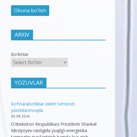
ARXIV
Bo'limlar
YOZUVLAR
Ko’hnarabotliklar elektr ta’minoti
yaxshilanmoqda
06.08.2026
O‘zbekiston Respublikasi Prezidenti Shavkat
Mirziyoyev raisligida yoqilg‘i-energetika
tarmog‘ini rivojlantirish hamda kuz-qish