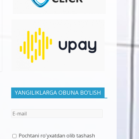
YANGILIKLARGA OBUNA BO’LISH
Pochtani ro'yxatdan olib tashash