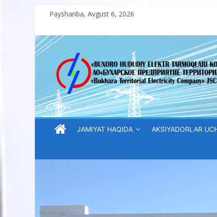
Skip
Payshanba, Avgust 6, 2026
to
content
“Buxoro
hududiy
elektr
tarmoqlari
JAMIYAT HAQIDA
AKSIYADORLAR UC
korxonasi”
AJ
“Buxoro