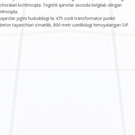
h choralari ko’rilmoqda. Tegishli qarorlar asosida belgilab olingan
arilmoqda.
arolar yig’ini hududidagi № 475 sonli transformator punkti
ton tayanchlari o’rnatilib, 800 metr uzinlikdagi himoyalangan SIP