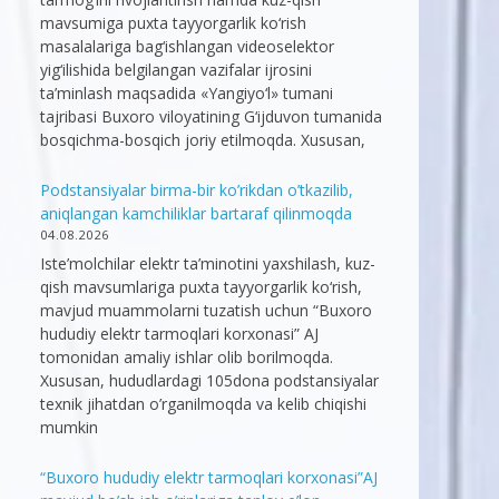
mavsumiga puxta tayyorgarlik ko‘rish
masalalariga bag‘ishlangan videoselektor
yig‘ilishida belgilangan vazifalar ijrosini
ta’minlash maqsadida «Yangiyo‘l» tumani
tajribasi Buxoro viloyatining G‘ijduvon tumanida
bosqichma-bosqich joriy etilmoqda. Xususan,
Podstansiyalar birma-bir ko’rikdan o’tkazilib,
aniqlangan kamchiliklar bartaraf qilinmoqda
04.08.2026
Iste’molchilar elektr ta’minotini yaxshilash, kuz-
qish mavsumlariga puxta tayyorgarlik ko‘rish,
mavjud muammolarni tuzatish uchun “Buxoro
hududiy elektr tarmoqlari korxonasi” AJ
tomonidan amaliy ishlar olib borilmoqda.
Xususan, hududlardagi 105dona podstansiyalar
texnik jihatdan o’rganilmoqda va kelib chiqishi
mumkin
“Buxoro hududiy elektr tarmoqlari korxonasi”AJ