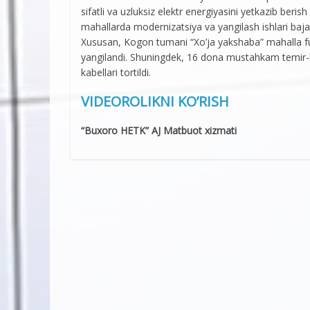
sifatli va uzluksiz elektr energiyasini yetkazib beris
mahallarda modernizatsiya va yangilash ishlari baj
Xususan, Kogon tumani “Xo’ja yakshaba” mahalla fuq
yangilandi. Shuningdek, 16 dona mustahkam temir-be
kabellari tortildi.
VIDEOROLIKNI KO’RISH
“Buxoro HETK” AJ Matbuot xizmati