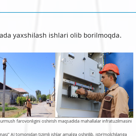
ada yaxshilash ishlari olib borilmoqda.
 turmush farovonligini oshirish maqsadida mahallalar infratuzilmasini
i” AJ tomonidan tizimli ishlar amalga oshirilib, iste’molchilariga