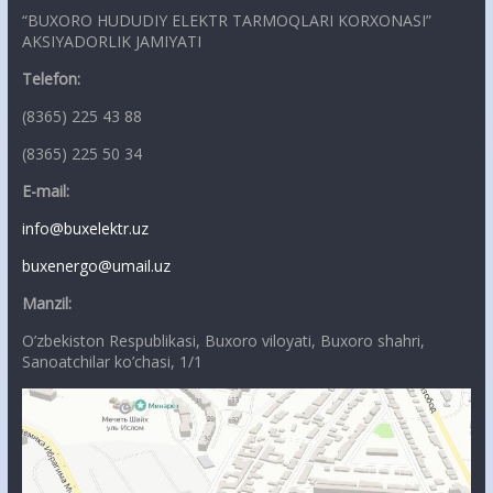
“BUXORO HUDUDIY ELEKTR TARMOQLARI KORXONASI”
AKSIYADORLIK JAMIYATI
Telefon:
(8365) 225 43 88
(8365) 225 50 34
E-mail:
info@buxelektr.uz
buxenergo@umail.uz
Manzil:
O’zbekiston Respublikasi, Buxoro viloyati, Buxoro shahri,
Sanoatchilar ko’chasi, 1/1