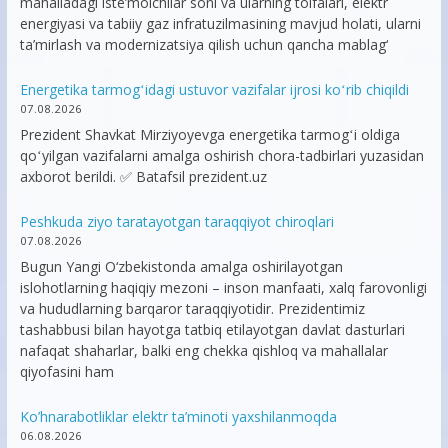
mahalladagi iste’molchilar soni va ularning toifalari, elektr
energiyasi va tabiiy gaz infratuzilmasining mavjud holati, ularni
ta’mirlash va modernizatsiya qilish uchun qancha mablag‘
Energetika tarmogʻidagi ustuvor vazifalar ijrosi koʻrib chiqildi
07.08.2026
Prezident Shavkat Mirziyoyevga energetika tarmogʻi oldiga
qoʻyilgan vazifalarni amalga oshirish chora-tadbirlari yuzasidan
axborot berildi. ✅ Batafsil prezident.uz
Peshkuda ziyo taratayotgan taraqqiyot chiroqlari
07.08.2026
Bugun Yangi O‘zbekistonda amalga oshirilayotgan
islohotlarning haqiqiy mezoni – inson manfaati, xalq farovonligi
va hududlarning barqaror taraqqiyotidir. Prezidentimiz
tashabbusi bilan hayotga tatbiq etilayotgan davlat dasturlari
nafaqat shaharlar, balki eng chekka qishloq va mahallalar
qiyofasini ham
Ko’hnarabotliklar elektr ta’minoti yaxshilanmoqda
06.08.2026