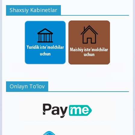
Shaxsiy Kabinetlar
Onlayn To’lov