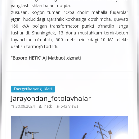
yangilash ishlari bajarilmoqda.
Xususan, Kogon tumani “O’ba cho’li” mahalla fuqarolar
yig’ini hududidagi Qarshilik ko’chasiga qo’shimcha, quvvati
160 kVA bo’lgan transformator punkti o’rnatilib ishga
tushurildi. Shuningdek, 13 dona mustahkam temir-beton
tayanchlari o’rnatilib, 500 metr uzinlikdagi 10 kVli elektr
uzatish tarmog’i tortildi.
“Buxoro HETK” AJ Matbuot xizmati
Energetika yangiliklari
Jarayondan_fotolavhalar
30.09.2024
hetk
543 Views