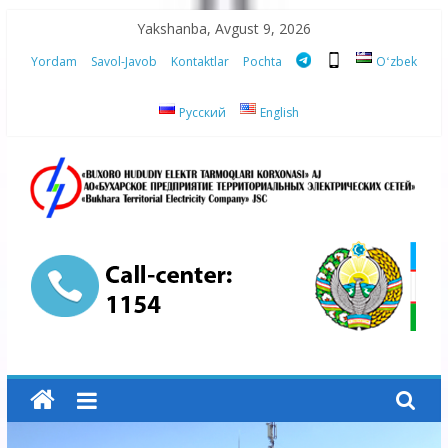
Skip
Yakshanba, Avgust 9, 2026
to
Yordam
Savol-Javob
Kontaktlar
Pochta
Oʻzbek
content
Русский
English
“Buxoro
hududiy
elektr
tarmoqlari