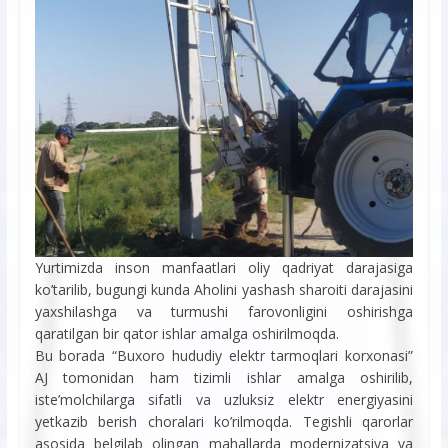
Yurtimizda inson manfaatlari oliy qadriyat darajasiga
ko’tarilib, bugungi kunda Aholini yashash sharoiti darajasini
yaxshilashga va turmushi farovonligini oshirishga
qaratilgan bir qator ishlar amalga oshirilmoqda.
Bu borada “Buxoro hududiy elektr tarmoqlari korxonasi”
AJ tomonidan ham tizimli ishlar amalga oshirilib,
iste’molchilarga sifatli va uzluksiz elektr energiyasini
yetkazib berish choralari ko’rilmoqda. Tegishli qarorlar
asosida belgilab olingan mahallarda modernizatsiya va