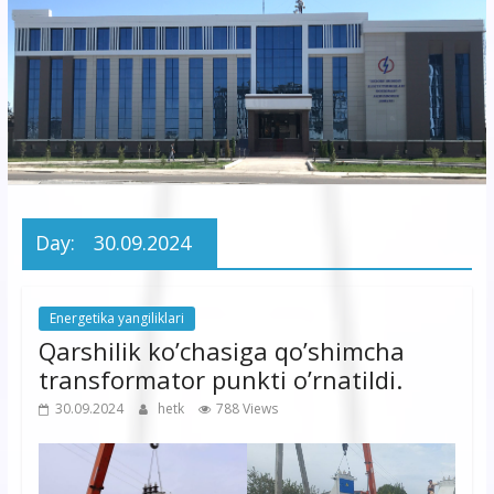
korxonasi”
AJ
“Buxoro
hududiy
elektr
tarmoqlari
Day:
30.09.2024
korxonasi”
AJ
Energetika yangiliklari
Qarshilik ko’chasiga qo’shimcha
transformator punkti o’rnatildi.
30.09.2024
hetk
788 Views