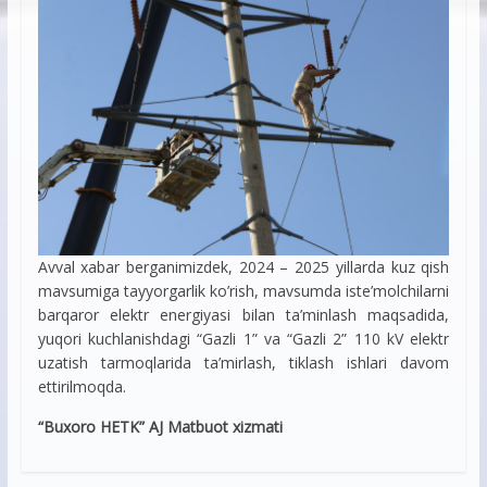
Avval xabar berganimizdek, 2024 – 2025 yillarda kuz qish
mavsumiga tayyorgarlik ko’rish, mavsumda iste’molchilarni
barqaror elektr energiyasi bilan ta’minlash maqsadida,
yuqori kuchlanishdagi “Gazli 1” va “Gazli 2” 110 kV elektr
uzatish tarmoqlarida ta’mirlash, tiklash ishlari davom
ettirilmoqda.
“Buxoro HETK” AJ Matbuot xizmati