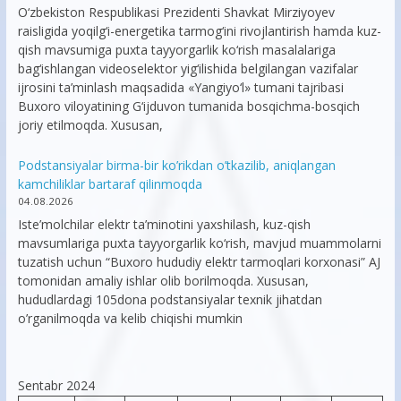
O‘zbekiston Respublikasi Prezidenti Shavkat Mirziyoyev
raisligida yoqilg‘i-energetika tarmog‘ini rivojlantirish hamda kuz-
qish mavsumiga puxta tayyorgarlik ko‘rish masalalariga
bag‘ishlangan videoselektor yig‘ilishida belgilangan vazifalar
ijrosini ta’minlash maqsadida «Yangiyo‘l» tumani tajribasi
Buxoro viloyatining G‘ijduvon tumanida bosqichma-bosqich
joriy etilmoqda. Xususan,
Podstansiyalar birma-bir ko’rikdan o’tkazilib, aniqlangan
kamchiliklar bartaraf qilinmoqda
04.08.2026
Iste’molchilar elektr ta’minotini yaxshilash, kuz-qish
mavsumlariga puxta tayyorgarlik ko‘rish, mavjud muammolarni
tuzatish uchun “Buxoro hududiy elektr tarmoqlari korxonasi” AJ
tomonidan amaliy ishlar olib borilmoqda. Xususan,
hududlardagi 105dona podstansiyalar texnik jihatdan
o’rganilmoqda va kelib chiqishi mumkin
Sentabr 2024