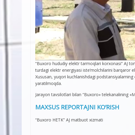
“Buxoro hududiy elektr tarmoqlari korxonasi” AJ to
turdagi elektr energiyasi iste’molchilarini barqaror el
Xususan, yuqori kuchlanishdagi podstansiyalarning q
yaratilmoqda.
Jarayon tavsilotlari bilan “Buxoro» telekanalining «
MAXSUS REPORTAJNI KO’RISH
“Buxoro HETK” AJ matbuot xizmati