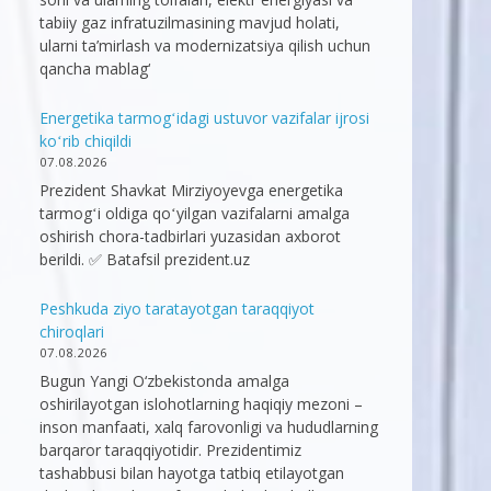
tabiiy gaz infratuzilmasining mavjud holati,
ularni ta’mirlash va modernizatsiya qilish uchun
qancha mablag‘
Energetika tarmogʻidagi ustuvor vazifalar ijrosi
koʻrib chiqildi
07.08.2026
Prezident Shavkat Mirziyoyevga energetika
tarmogʻi oldiga qoʻyilgan vazifalarni amalga
oshirish chora-tadbirlari yuzasidan axborot
berildi. ✅ Batafsil prezident.uz
Peshkuda ziyo taratayotgan taraqqiyot
chiroqlari
07.08.2026
Bugun Yangi O‘zbekistonda amalga
oshirilayotgan islohotlarning haqiqiy mezoni –
inson manfaati, xalq farovonligi va hududlarning
barqaror taraqqiyotidir. Prezidentimiz
tashabbusi bilan hayotga tatbiq etilayotgan