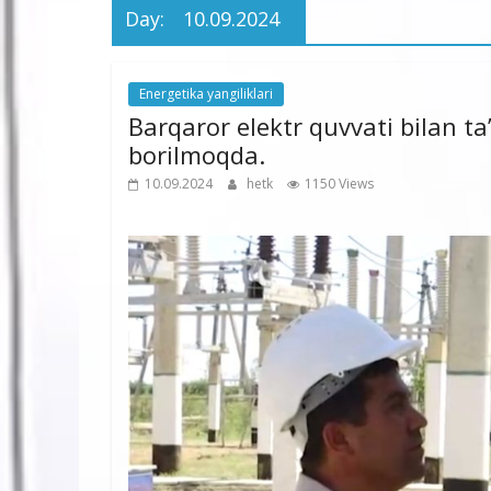
Day:
10.09.2024
Energetika yangiliklari
Barqaror elektr quvvati bilan ta’
borilmoqda.
10.09.2024
hetk
1150 Views