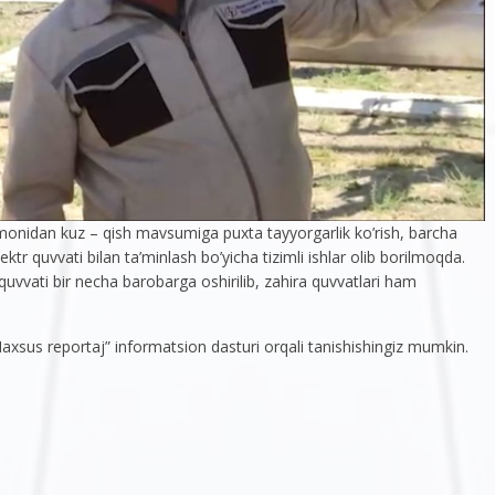
monidan kuz – qish mavsumiga puxta tayyorgarlik ko’rish, barcha
ektr quvvati bilan ta’minlash bo’yicha tizimli ishlar olib borilmoqda.
uvvati bir necha barobarga oshirilib, zahira quvvatlari ham
Maxsus reportaj” informatsion dasturi orqali tanishishingiz mumkin.