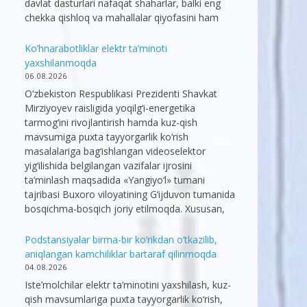
davlat dasturlari nafaqat shaharlar, balki eng
chekka qishloq va mahallalar qiyofasini ham
Ko’hnarabotliklar elektr ta’minoti
yaxshilanmoqda
06.08.2026
O‘zbekiston Respublikasi Prezidenti Shavkat
Mirziyoyev raisligida yoqilg‘i-energetika
tarmog‘ini rivojlantirish hamda kuz-qish
mavsumiga puxta tayyorgarlik ko‘rish
masalalariga bag‘ishlangan videoselektor
yig‘ilishida belgilangan vazifalar ijrosini
ta’minlash maqsadida «Yangiyo‘l» tumani
tajribasi Buxoro viloyatining G‘ijduvon tumanida
bosqichma-bosqich joriy etilmoqda. Xususan,
Podstansiyalar birma-bir ko’rikdan o’tkazilib,
aniqlangan kamchiliklar bartaraf qilinmoqda
04.08.2026
Iste’molchilar elektr ta’minotini yaxshilash, kuz-
qish mavsumlariga puxta tayyorgarlik ko‘rish,