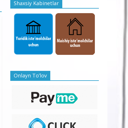
Shaxsiy Kabinetlar
Onlayn To’lov