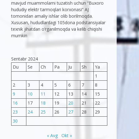
mavjud muammolarni tuzatish uchun “Buxoro
hududiy elektr tarmoqlari korxonasi” AJ
tomonidan amaliy ishlar olib borilmoqda.
Xususan, hududlardagi 105dona podstansiyalar
texnik jihatdan o’rganilmoqda va kelib chiqishi
mumkin
Sentabr 2024
Du
Se
Ch
Pa
Ju
Sh
Ya
1
2
3
4
5
6
7
8
9
10
11
12
13
14
15
16
17
18
19
20
21
22
23
24
25
26
27
28
29
30
« Avg
Okt »