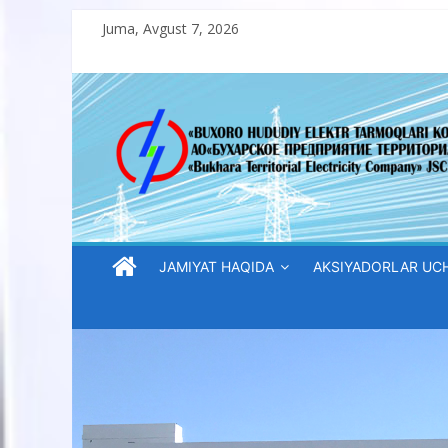
Skip
Juma, Avgust 7, 2026
to
content
“Buxoro
hududiy
elektr
tarmoqlari
JAMIYAT HAQIDA
AKSIYADORLAR UC
korxonasi”
AJ
“Buxoro