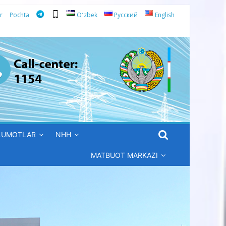
r
Pochta
Oʻzbek
Русский
English
’LUMOTLAR
NHH
MATBUOT MARKAZI