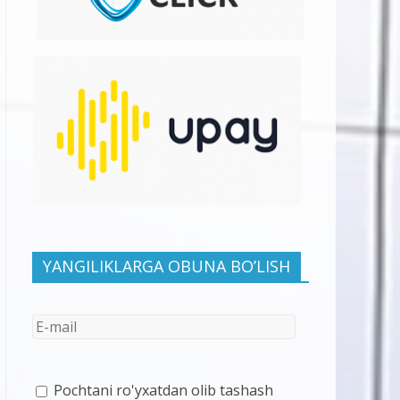
YANGILIKLARGA OBUNA BO’LISH
Pochtani ro'yxatdan olib tashash