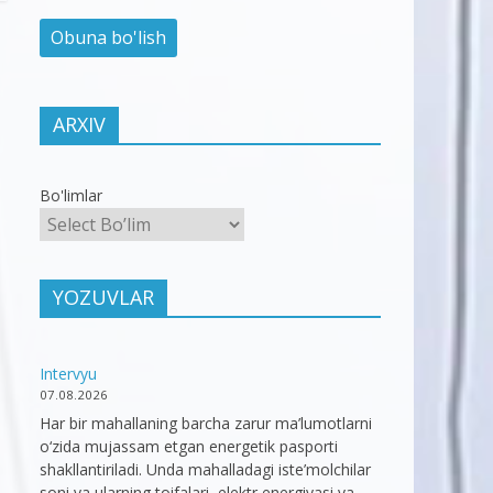
ARXIV
Bo'limlar
YOZUVLAR
Intervyu
07.08.2026
Har bir mahallaning barcha zarur ma’lumotlarni
o‘zida mujassam etgan energetik pasporti
shakllantiriladi. Unda mahalladagi iste’molchilar
soni va ularning toifalari, elektr energiyasi va