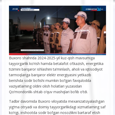
Buxoro shahrida 2024-2025-yil kuz-qish mavsumiga
tayyorgarlik ko‘rish hamda betalafot o‘tkazish, energetika
tizimini barqaror ishlashini ta’minlash, aholi va iqtisodiyot
tarmoqlariga barqaror elektr energiyasini yetkazib
berishda sodir bo‘lishi mumkin bo‘lgan favqulodda
vaziyatlarning oldini olish holatlari yuzasidan
Qo‘mondonlik-shtab o‘quv mashqlari bo’lib o’tdi.
Tadbir davomida Buxoro viloyatida mexanizatsiyalashgan
yig‘ma otryadi va doimiy tayyorgarlikdagi xizmatlarning saf
ko‘rigi, inshootda sodir bo‘lgan nosozlikni bartaraf etish