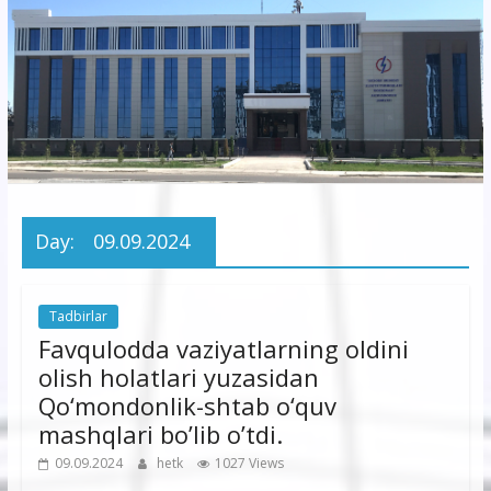
korxonasi”
AJ
“Buxoro
hududiy
elektr
tarmoqlari
Day:
09.09.2024
korxonasi”
AJ
Tadbirlar
Favqulodda vaziyatlarning oldini
olish holatlari yuzasidan
Qo‘mondonlik-shtab o‘quv
mashqlari bo’lib o’tdi.
09.09.2024
hetk
1027 Views