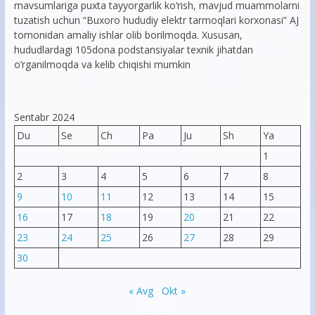
mavsumlariga puxta tayyorgarlik ko‘rish, mavjud muammolarni
tuzatish uchun “Buxoro hududiy elektr tarmoqlari korxonasi” AJ
tomonidan amaliy ishlar olib borilmoqda. Xususan,
hududlardagi 105dona podstansiyalar texnik jihatdan
o’rganilmoqda va kelib chiqishi mumkin
Sentabr 2024
Du
Se
Ch
Pa
Ju
Sh
Ya
1
2
3
4
5
6
7
8
9
10
11
12
13
14
15
16
17
18
19
20
21
22
23
24
25
26
27
28
29
30
« Avg
Okt »