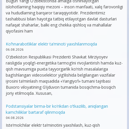
Bugun Yangi O‘zbekistonda amalga oshirilayotgan
islohotlarning haqiqiy mezoni – inson manfaati, xalq farovonligi
va hududlarning barqaror taraqqiyotidir. Prezidentimiz
tashabbusi bilan hayotga tatbiq etilayotgan davlat dasturlari
nafaqat shaharlar, balki eng chekka qishloq va mahallalar
qiyofasini ham
Ko’hnarabotliklar elektr ta’minoti yaxshilanmoqda
06.08.2026
O‘zbekiston Respublikasi Prezidenti Shavkat Mirziyoyev
raisligida yoqilg‘i-energetika tarmog‘ini rivojlantirish hamda kuz-
qish mavsumiga puxta tayyorgarlik ko‘rish masalalariga
bag‘ishlangan videoselektor yig‘ilishida belgilangan vazifalar
ijrosini ta’minlash maqsadida «Yangiyo‘l» tumani tajribasi
Buxoro viloyatining G‘ijduvon tumanida bosqichma-bosqich
joriy etilmoqda. Xususan,
Podstansiyalar birma-bir ko’rikdan o’tkazilib, aniqlangan
kamchiliklar bartaraf qilinmoqda
04.08.2026
Iste’molchilar elektr ta’minotini yaxshilash, kuz-qish