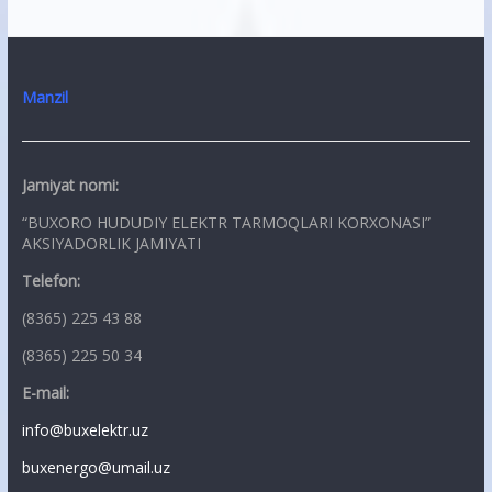
Manzil
Jamiyat nomi:
“BUXORO HUDUDIY ELEKTR TARMOQLARI KORXONASI”
AKSIYADORLIK JAMIYATI
Telefon:
(8365) 225 43 88
(8365) 225 50 34
E-mail:
info@buxelektr.uz
buxenergo@umail.uz