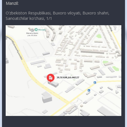
Manzil:
O’zbekiston Respublikasi, Buxoro viloyati, Buxoro shahri,
Sanoatchilar ko’chasi, 1/1