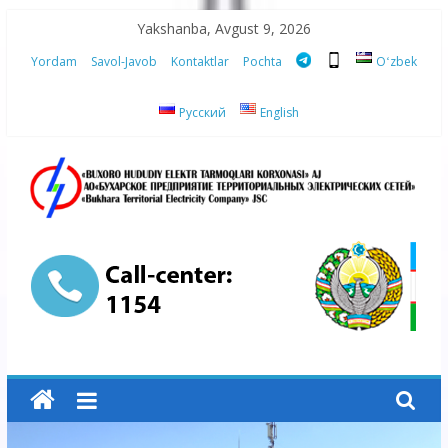
Skip
Yakshanba, Avgust 9, 2026
to
Yordam
Savol-Javob
Kontaktlar
Pochta
Oʻzbek
content
Русский
English
“Buxoro
hududiy
elektr
tarmoqlari