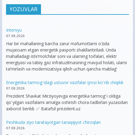
YOZUVLAR
Intervyu
07.08.2026
Har bir mahallaning barcha zarur ma’lumotlarni o‘zida
mujassam etgan energetik pasporti shakllantiriladi. Unda
mahalladagi iste’molchilar soni va ularning toifalari, elektr
energiyasi va tabiiy gaz infratuzilmasining mavjud holati, ularni
ta’mirlash va modernizatsiya qilish uchun qancha mablag‘
Energetika tarmogʻidagi ustuvor vazifalar ijrosi koʻrib chiqildi
07.08.2026
Prezident Shavkat Mirziyoyevga energetika tarmogʻi oldiga
qoʻyilgan vazifalarni amalga oshirish chora-tadbirlari yuzasidan
axborot berildi. ✅ Batafsil prezident.uz
Peshkuda ziyo taratayotgan taraqqiyot chiroqlari
07.08.2026