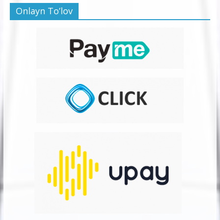
Onlayn To’lov