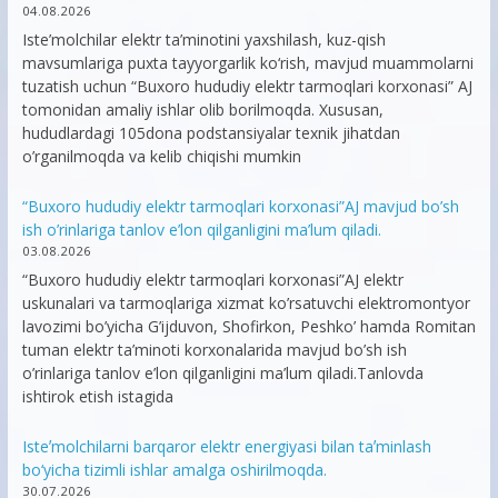
04.08.2026
Iste’molchilar elektr ta’minotini yaxshilash, kuz-qish
mavsumlariga puxta tayyorgarlik ko‘rish, mavjud muammolarni
tuzatish uchun “Buxoro hududiy elektr tarmoqlari korxonasi” AJ
tomonidan amaliy ishlar olib borilmoqda. Xususan,
hududlardagi 105dona podstansiyalar texnik jihatdan
o’rganilmoqda va kelib chiqishi mumkin
“Buxoro hududiy elektr tarmoqlari korxonasi”AJ mavjud bo’sh
ish o’rinlariga tanlov e’lon qilganligini ma’lum qiladi.
03.08.2026
“Buxoro hududiy elektr tarmoqlari korxonasi”AJ elektr
uskunalari va tarmoqlariga xizmat ko’rsatuvchi elektromontyor
lavozimi bo’yicha G’ijduvon, Shofirkon, Peshko’ hamda Romitan
tuman elektr ta’minoti korxonalarida mavjud bo’sh ish
o’rinlariga tanlov e’lon qilganligini ma’lum qiladi.Tanlovda
ishtirok etish istagida
Isteʼmolchilarni barqaror elektr energiyasi bilan taʼminlash
bo‘yicha tizimli ishlar amalga oshirilmoqda.
30.07.2026