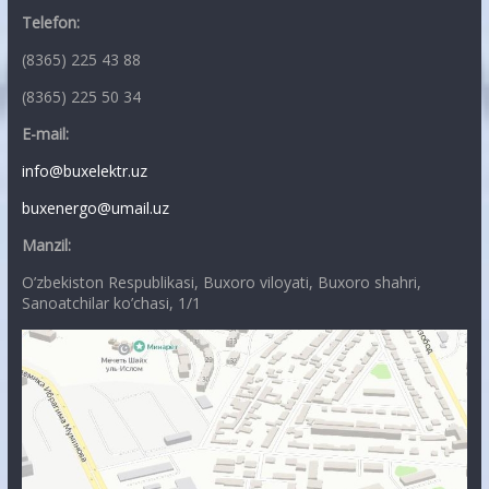
Telefon:
(8365) 225 43 88
(8365) 225 50 34
E-mail:
info@buxelektr.uz
buxenergo@umail.uz
Manzil:
O’zbekiston Respublikasi, Buxoro viloyati, Buxoro shahri,
Sanoatchilar ko’chasi, 1/1