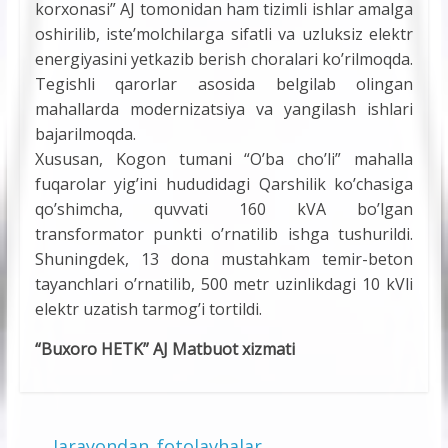
korxonasi” AJ tomonidan ham tizimli ishlar amalga
oshirilib, iste’molchilarga sifatli va uzluksiz elektr
energiyasini yetkazib berish choralari ko’rilmoqda.
Tegishli qarorlar asosida belgilab olingan
mahallarda modernizatsiya va yangilash ishlari
bajarilmoqda.
Xususan, Kogon tumani “O’ba cho’li” mahalla
fuqarolar yig’ini hududidagi Qarshilik ko’chasiga
qo’shimcha, quvvati 160 kVA bo’lgan
transformator punkti o’rnatilib ishga tushurildi.
Shuningdek, 13 dona mustahkam temir-beton
tayanchlari o’rnatilib, 500 metr uzinlikdagi 10 kVli
elektr uzatish tarmog’i tortildi.
“Buxoro HETK” AJ Matbuot xizmati
←
Jarayondan_fotolavhalar