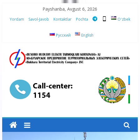
Skip
Payshanba, Avgust 6, 2026
to
Yordam
Savol-Javob
Kontaktlar
Pochta
Oʻzbek
content
Русский
English
“Buxoro
hududiy
elektr
tarmoqlari