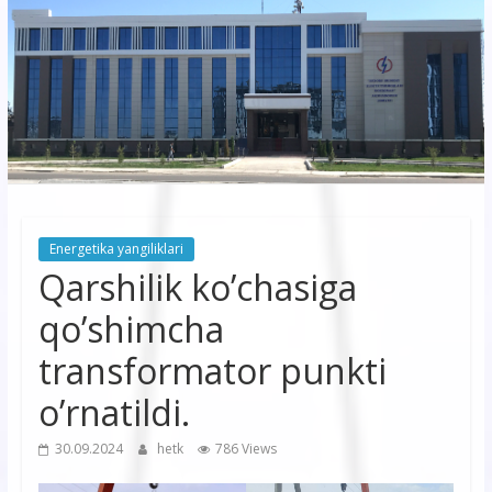
korxonasi”
AJ
“Buxoro
hududiy
elektr
tarmoqlari
Energetika yangiliklari
korxonasi”
Qarshilik ko’chasiga
AJ
qo’shimcha
transformator punkti
o’rnatildi.
30.09.2024
hetk
786 Views