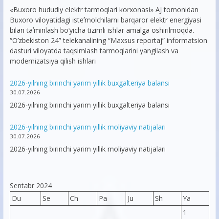
«Buxoro hududiy elektr tarmoqlari korxonasi» AJ tomonidan
Buxoro viloyatidagi isteʼmolchilarni barqaror elektr energiyasi
bilan taʼminlash bo‘yicha tizimli ishlar amalga oshirilmoqda.
“O’zbekiston 24” telekanalining “Maxsus reportaj” informatsion
dasturi viloyatda taqsimlash tarmoqlarini yangilash va
modernizatsiya qilish ishlari
2026-yilning birinchi yarim yillik buxgalteriya balansi
30.07.2026
2026-yilning birinchi yarim yillik buxgalteriya balansi
2026-yilning birinchi yarim yillik moliyaviy natijalari
30.07.2026
2026-yilning birinchi yarim yillik moliyaviy natijalari
Sentabr 2024
Du
Se
Ch
Pa
Ju
Sh
Ya
1