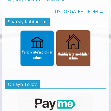
USTOZGA_EHTIROM
→
Shaxsiy Kabinetlar
Onlayn To’lov