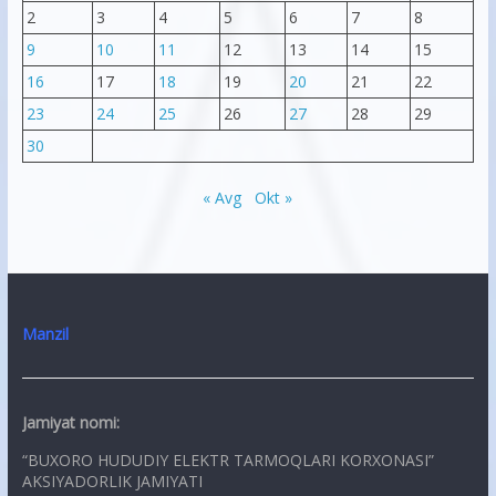
2
3
4
5
6
7
8
9
10
11
12
13
14
15
16
17
18
19
20
21
22
23
24
25
26
27
28
29
30
« Avg
Okt »
Manzil
Jamiyat nomi:
“BUXORO HUDUDIY ELEKTR TARMOQLARI KORXONASI”
AKSIYADORLIK JAMIYATI