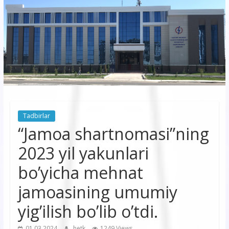
korxonasi”
AJ
“Buxoro
hududiy
elektr
tarmoqlari
Tadbirlar
korxonasi”
“Jamoa shartnomasi”ning
AJ
2023 yil yakunlari
bo’yicha mehnat
jamoasining umumiy
yigʼilish boʼlib oʼtdi.
01.03.2024
hetk
1249 Views