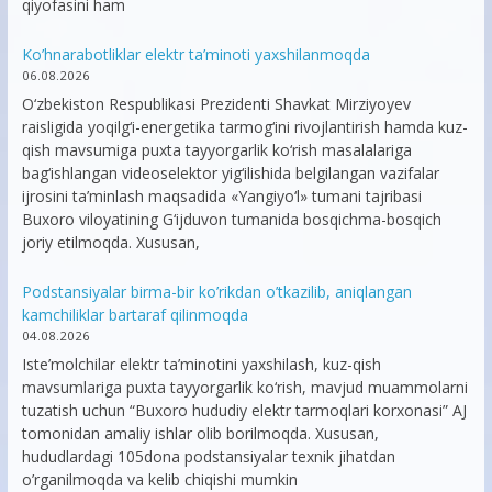
qiyofasini ham
Ko’hnarabotliklar elektr ta’minoti yaxshilanmoqda
06.08.2026
O‘zbekiston Respublikasi Prezidenti Shavkat Mirziyoyev
raisligida yoqilg‘i-energetika tarmog‘ini rivojlantirish hamda kuz-
qish mavsumiga puxta tayyorgarlik ko‘rish masalalariga
bag‘ishlangan videoselektor yig‘ilishida belgilangan vazifalar
ijrosini ta’minlash maqsadida «Yangiyo‘l» tumani tajribasi
Buxoro viloyatining G‘ijduvon tumanida bosqichma-bosqich
joriy etilmoqda. Xususan,
Podstansiyalar birma-bir ko’rikdan o’tkazilib, aniqlangan
kamchiliklar bartaraf qilinmoqda
04.08.2026
Iste’molchilar elektr ta’minotini yaxshilash, kuz-qish
mavsumlariga puxta tayyorgarlik ko‘rish, mavjud muammolarni
tuzatish uchun “Buxoro hududiy elektr tarmoqlari korxonasi” AJ
tomonidan amaliy ishlar olib borilmoqda. Xususan,
hududlardagi 105dona podstansiyalar texnik jihatdan
o’rganilmoqda va kelib chiqishi mumkin