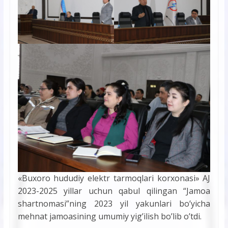
«Buxoro hududiy elektr tarmoqlari korxonasi» АJ
2023-2025 yillar uchun qabul qilingan “Jamoa
shartnomasi”ning 2023 yil yakunlari bo’yicha
mehnat jamoasining umumiy yigʼilish boʼlib oʼtdi.