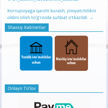
Korrupsiyaga qarshi kurash, jinoyatchilikni
oldini olish to’g’risida suhbat o’tkazildi.
→
Shaxsiy Kabinetlar
Onlayn To’lov