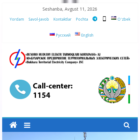
Skip
Seshanba, Avgust 11, 2026
to
Yordam
Savol-Javob
Kontaktlar
Pochta
Oʻzbek
content
Русский
English
“Buxoro
hududiy
elektr
tarmoqlari