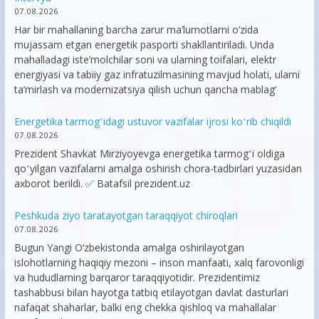
07.08.2026
Har bir mahallaning barcha zarur ma’lumotlarni o‘zida
mujassam etgan energetik pasporti shakllantiriladi. Unda
mahalladagi iste’molchilar soni va ularning toifalari, elektr
energiyasi va tabiiy gaz infratuzilmasining mavjud holati, ularni
ta’mirlash va modernizatsiya qilish uchun qancha mablag‘
Energetika tarmogʻidagi ustuvor vazifalar ijrosi koʻrib chiqildi
07.08.2026
Prezident Shavkat Mirziyoyevga energetika tarmogʻi oldiga
qoʻyilgan vazifalarni amalga oshirish chora-tadbirlari yuzasidan
axborot berildi. ✅ Batafsil prezident.uz
Peshkuda ziyo taratayotgan taraqqiyot chiroqlari
07.08.2026
Bugun Yangi O‘zbekistonda amalga oshirilayotgan
islohotlarning haqiqiy mezoni – inson manfaati, xalq farovonligi
va hududlarning barqaror taraqqiyotidir. Prezidentimiz
tashabbusi bilan hayotga tatbiq etilayotgan davlat dasturlari
nafaqat shaharlar, balki eng chekka qishloq va mahallalar