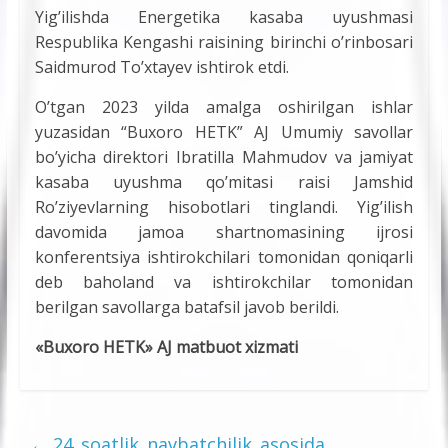
Yigʼilishda Energetika kasaba uyushmasi
Respublika Kengashi raisining birinchi o’rinbosari
Saidmurod To’xtayev ishtirok etdi.
Oʼtgan 2023 yilda amalga oshirilgan ishlar
yuzasidan “Buxoro HETK” AJ Umumiy savollar
bo’yicha direktori Ibratilla Mahmudov va jamiyat
kasaba uyushma qoʼmitasi raisi Jamshid
Ro’ziyevlarning hisobotlari tinglandi. Yigʼilish
davomida jamoa shartnomasining ijrosi
konferentsiya ishtirokchilari tomonidan qoniqarli
deb baholand va ishtirokchilar tomonidan
berilgan savollarga batafsil javob berildi.
«Buxoro HETK» AJ matbuot xizmati
←
24_soatlik_navbatchilik_asosida