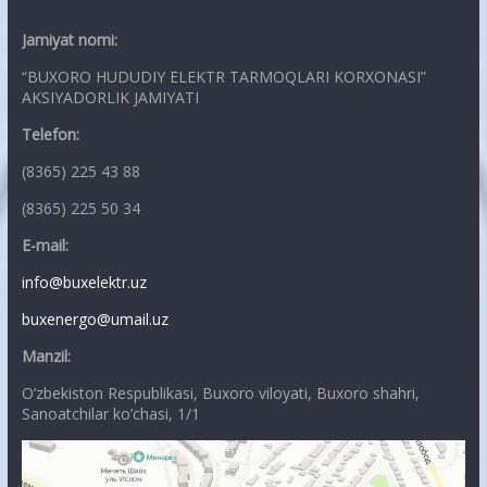
Jamiyat nomi:
“BUXORO HUDUDIY ELEKTR TARMOQLARI KORXONASI”
AKSIYADORLIK JAMIYATI
Telefon:
(8365) 225 43 88
(8365) 225 50 34
E-mail:
info@buxelektr.uz
buxenergo@umail.uz
Manzil:
O’zbekiston Respublikasi, Buxoro viloyati, Buxoro shahri,
Sanoatchilar ko’chasi, 1/1