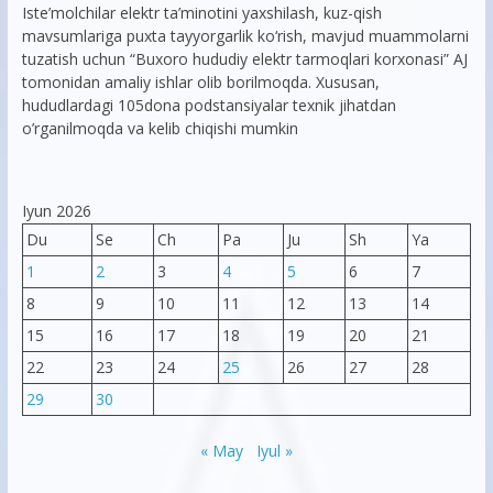
Iste’molchilar elektr ta’minotini yaxshilash, kuz-qish
mavsumlariga puxta tayyorgarlik ko‘rish, mavjud muammolarni
tuzatish uchun “Buxoro hududiy elektr tarmoqlari korxonasi” AJ
tomonidan amaliy ishlar olib borilmoqda. Xususan,
hududlardagi 105dona podstansiyalar texnik jihatdan
o’rganilmoqda va kelib chiqishi mumkin
Iyun 2026
Du
Se
Ch
Pa
Ju
Sh
Ya
1
2
3
4
5
6
7
8
9
10
11
12
13
14
15
16
17
18
19
20
21
22
23
24
25
26
27
28
29
30
« May
Iyul »