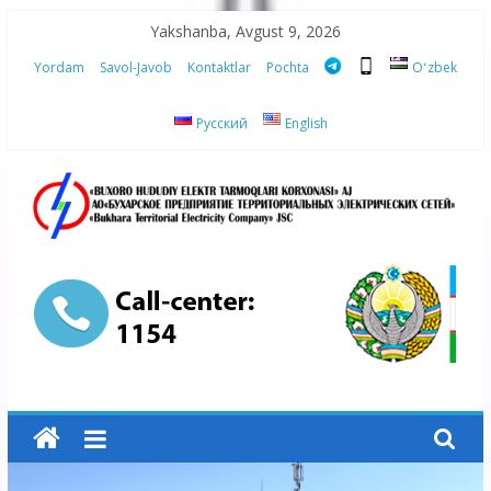
Skip
Yakshanba, Avgust 9, 2026
to
Yordam
Savol-Javob
Kontaktlar
Pochta
Oʻzbek
content
Русский
English
“Buxoro
hududiy
elektr
tarmoqlari