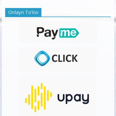
Onlayn To’lov