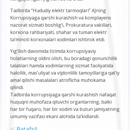
Tadbirda “Hududiy elektr tarmoqlari” AJning
Korrupsiyaga qarshi kurashish va komplayens
nazorat xizmati boshlig‘i, Prokuratura vakillari,
korxona rahbariyati, shahar va tuman elektr
ta’minoti korxonalari xodimlari ishtirok etdi.
Yig‘ilish davomida tizimda korrupsiyaviy
holatlarning oldini olish, bu boradagi qonunchilik
talablari hamda xodimlarning xizmat faoliyatida
halollik, mas’uliyat va vijdonlilik tamoyillariga qat’iy
amal qilishi masalalari atroflicha muhokama
qilindi.
Tadbirda korrupsiyaga qarshi kurashish nafaqat
huquqni muhofaza qiluvchi organlarning, balki
har bir fuqaro, har bir xodim va butun jamiyatning
umumiy vazifasi ekani alohida ta’kidlandi.
✅ Batafsil