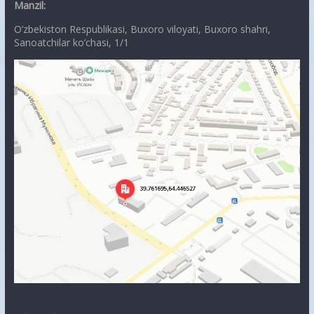
Manzil:
O’zbekiston Respublikasi, Buxoro viloyati, Buxoro shahri,
Sanoatchilar ko’chasi, 1/1