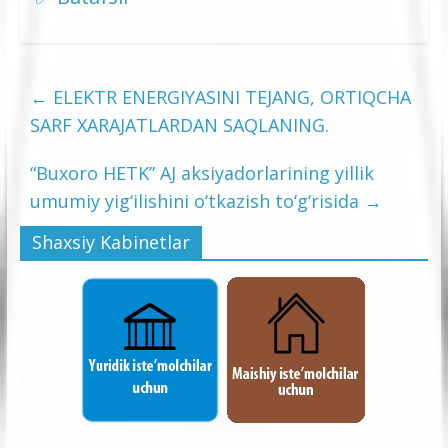
←
ELEKTR ENERGIYASINI TEJANG, ORTIQCHA
SARF XARAJATLARDAN SAQLANING.
“Buxoro HETK” AJ aksiyadorlarining yillik
umumiy yig‘ilishini o‘tkazish to‘g‘risida
→
Shaxsiy Kabinetlar