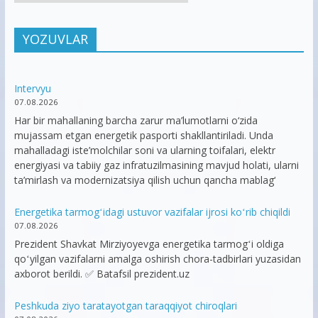
YOZUVLAR
Intervyu
07.08.2026
Har bir mahallaning barcha zarur ma’lumotlarni o‘zida
mujassam etgan energetik pasporti shakllantiriladi. Unda
mahalladagi iste’molchilar soni va ularning toifalari, elektr
energiyasi va tabiiy gaz infratuzilmasining mavjud holati, ularni
ta’mirlash va modernizatsiya qilish uchun qancha mablag‘
Energetika tarmogʻidagi ustuvor vazifalar ijrosi koʻrib chiqildi
07.08.2026
Prezident Shavkat Mirziyoyevga energetika tarmogʻi oldiga
qoʻyilgan vazifalarni amalga oshirish chora-tadbirlari yuzasidan
axborot berildi. ✅ Batafsil prezident.uz
Peshkuda ziyo taratayotgan taraqqiyot chiroqlari