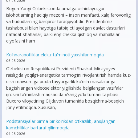
07.08.2026
Bugun Yangi O‘zbekistonda amalga oshirilayotgan
islohotlarning haqiqiy mezoni – inson manfaati, xalq farovonligi
va hududlarning barqaror taraqqiyotidir. Prezidentimiz
tashabbusi bilan hayotga tatbiq etilayotgan davlat dasturlari
nafaqat shaharlar, balki eng chekka qishloq va mahallalar
qiyofasini ham
Ko’hnarabotliklar elektr ta’minoti yaxshilanmoqda
06.08.2026
O‘zbekiston Respublikasi Prezidenti Shavkat Mirziyoyev
raisligida yoqilg‘i-energetika tarmog‘ini rivojlantirish hamda kuz-
qish mavsumiga puxta tayyorgarlik ko‘rish masalalariga
bag‘ishlangan videoselektor yig‘ilishida belgilangan vazifalar
ijrosini ta’minlash maqsadida «Yangiyo‘l» tumani tajribasi
Buxoro viloyatining G‘ijduvon tumanida bosqichma-bosqich
joriy etilmoqda. Xususan,
Podstansiyalar birma-bir ko’rikdan o’tkazilib, aniqlangan
kamchiliklar bartaraf qilinmoqda
04.08.2026