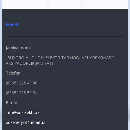
Manzil
Jamiyat nomi:
“BUXORO HUDUDIY ELEKTR TARMOQLARI KORXONASI”
AKSIYADORLIK JAMIYATI
Telefon:
(8365) 225 43 88
(8365) 225 50 34
E-mail:
info@buxelektr.uz
buxenergo@umail.uz