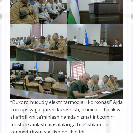
“Buxoro hududiy elektr tarmoqlari korxonasi” Ajda
korrupsiyaga qarshi kurashish, tizimda ochiqlik va
shaffoflikni ta’minlash hamda xizmat intizomini
mustahkamlash masalalariga bag‘ishlangan
kengaytirilgan yig‘ilish bo‘lib o‘tdi.