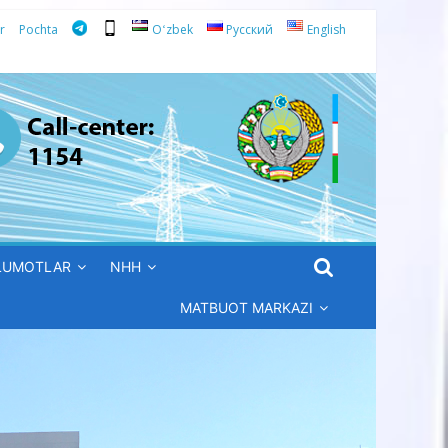
r
Pochta
Oʻzbek
Русский
English
’LUMOTLAR
NHH
MATBUOT MARKAZI