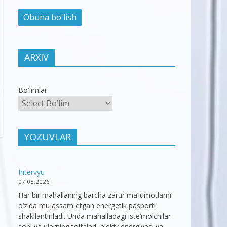
ARXIV
Bo'limlar
YOZUVLAR
Intervyu
07.08.2026
Har bir mahallaning barcha zarur ma’lumotlarni
o‘zida mujassam etgan energetik pasporti
shakllantiriladi. Unda mahalladagi iste’molchilar
soni va ularning toifalari, elektr energiyasi va