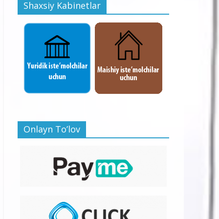
Shaxsiy Kabinetlar
Onlayn To’lov