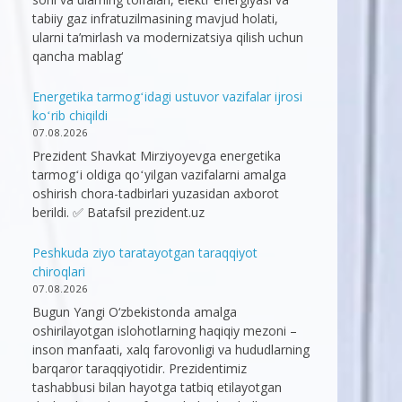
tabiiy gaz infratuzilmasining mavjud holati,
ularni ta’mirlash va modernizatsiya qilish uchun
qancha mablag‘
Energetika tarmogʻidagi ustuvor vazifalar ijrosi
koʻrib chiqildi
07.08.2026
Prezident Shavkat Mirziyoyevga energetika
tarmogʻi oldiga qoʻyilgan vazifalarni amalga
oshirish chora-tadbirlari yuzasidan axborot
berildi. ✅ Batafsil prezident.uz
Peshkuda ziyo taratayotgan taraqqiyot
chiroqlari
07.08.2026
Bugun Yangi O‘zbekistonda amalga
oshirilayotgan islohotlarning haqiqiy mezoni –
inson manfaati, xalq farovonligi va hududlarning
barqaror taraqqiyotidir. Prezidentimiz
tashabbusi bilan hayotga tatbiq etilayotgan