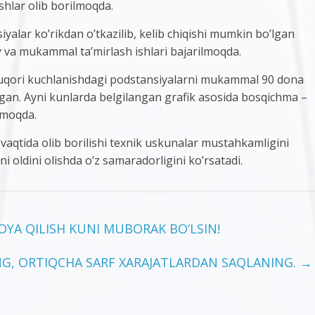
shlar olib borilmoqda.
alar ko’rikdan o’tkazilib, kelib chiqishi mumkin bo’lgan
y va mukammal ta’mirlash ishlari bajarilmoqda.
a yuqori kuchlanishdagi podstansiyalarni mukammal 90 dona
rilgan. Ayni kunlarda belgilangan grafik asosida bosqichma –
lmoqda.
’z vaqtida olib borilishi texnik uskunalar mustahkamligini
i oldini olishda o’z samaradorligini ko’rsatadi.
YA QILISH KUNI MUBORAK BO‘LSIN!
ANG, ORTIQCHA SARF XARAJATLARDAN SAQLANING.
→