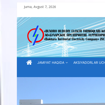
Skip
Juma, Avgust 7, 2026
to
content
“Buxoro
hududiy
elektr
tarmoqlari
JAMIYAT HAQIDA
AKSIYADORLAR UC
korxonasi”
AJ
“Buxoro