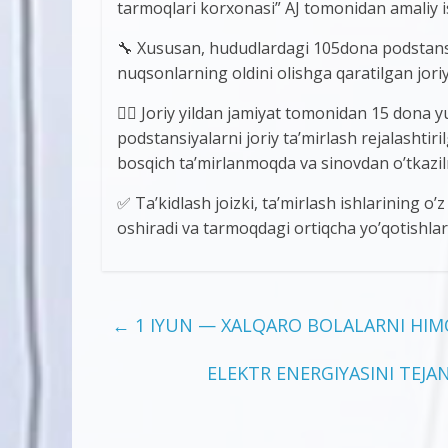
tarmoqlari korxonasi” AJ tomonidan amaliy i
🔧 Xususan, hududlardagi 105dona podstansiy
nuqsonlarning oldini olishga qaratilgan jori
👷‍♂️ Joriy yildan jamiyat tomonidan 15 don
podstansiyalarni joriy ta’mirlash rejalashti
bosqich ta’mirlanmoqda va sinovdan o’tkazi
✅ Ta’kidlash joizki, ta’mirlash ishlarining o
oshiradi va tarmoqdagi ortiqcha yo’qotishlarn
←
1 IYUN — XALQARO BOLALARNI HIMO
ELEKTR ENERGIYASINI TEJ