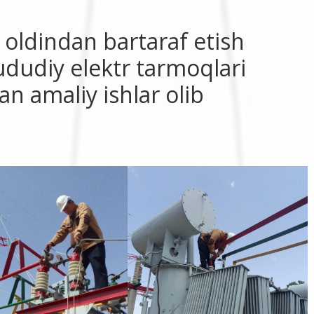
ldindan bartaraf etish
dudiy elektr tarmoqlari
n amaliy ishlar olib