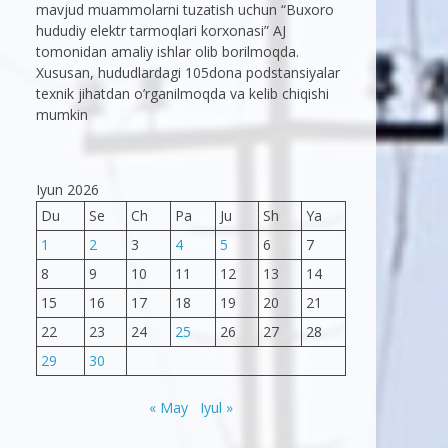
mavjud muammolarni tuzatish uchun “Buxoro
hududiy elektr tarmoqlari korxonasi” AJ
tomonidan amaliy ishlar olib borilmoqda.
Xususan, hududlardagi 105dona podstansiyalar
texnik jihatdan o’rganilmoqda va kelib chiqishi
mumkin
Iyun 2026
Du
Se
Ch
Pa
Ju
Sh
Ya
1
2
3
4
5
6
7
8
9
10
11
12
13
14
15
16
17
18
19
20
21
22
23
24
25
26
27
28
29
30
« May
Iyul »