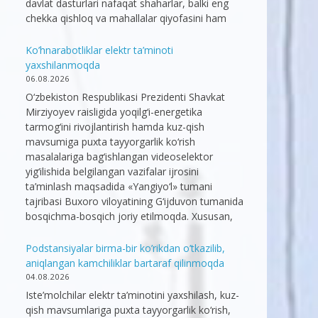
davlat dasturlari nafaqat shaharlar, balki eng
chekka qishloq va mahallalar qiyofasini ham
Ko’hnarabotliklar elektr ta’minoti
yaxshilanmoqda
06.08.2026
O‘zbekiston Respublikasi Prezidenti Shavkat
Mirziyoyev raisligida yoqilg‘i-energetika
tarmog‘ini rivojlantirish hamda kuz-qish
mavsumiga puxta tayyorgarlik ko‘rish
masalalariga bag‘ishlangan videoselektor
yig‘ilishida belgilangan vazifalar ijrosini
ta’minlash maqsadida «Yangiyo‘l» tumani
tajribasi Buxoro viloyatining G‘ijduvon tumanida
bosqichma-bosqich joriy etilmoqda. Xususan,
Podstansiyalar birma-bir ko’rikdan o’tkazilib,
aniqlangan kamchiliklar bartaraf qilinmoqda
04.08.2026
Iste’molchilar elektr ta’minotini yaxshilash, kuz-
qish mavsumlariga puxta tayyorgarlik ko‘rish,