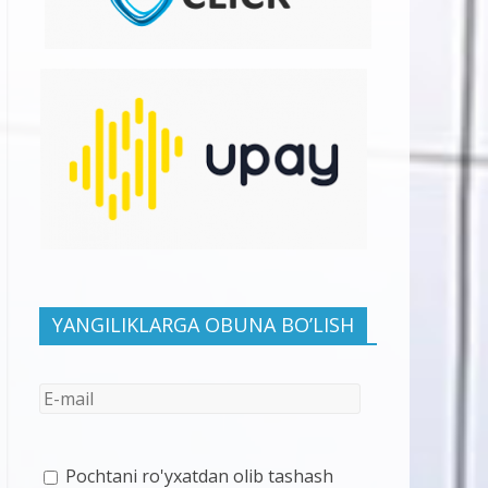
YANGILIKLARGA OBUNA BO’LISH
Pochtani ro'yxatdan olib tashash