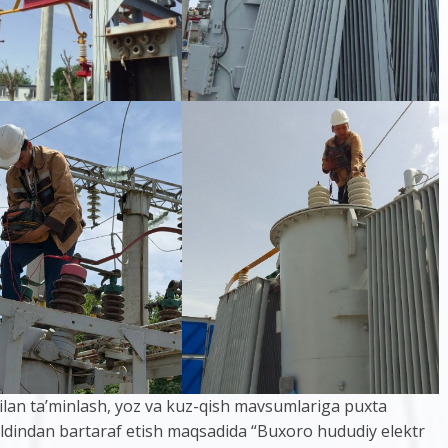
bilan ta’minlash, yoz va kuz-qish mavsumlariga puxta
ldindan bartaraf etish maqsadida “Buxoro hududiy elektr