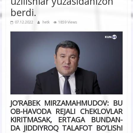
uzilishlar yuzasidanizoh
berdi.
07.12.2022
hetk
1859 Views
JO’RABEK MIRZAMAHMUDOV: BU
OB-HAVODA REJALI ChEKLOVLAR
KIRITMASAK, ERTAGA BUNDAN-
DA JIDDIYROQ TALAFOT BO’LIShI