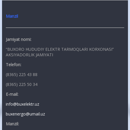
Manzil
Jamiyat nomi:
“BUXORO HUDUDIY ELEKTR TARMOQLARI KORXONASI”
AKSIYADORLIK JAMIYATI
Telefon:
(8365) 225 43 88
(8365) 225 50 34
E-mail:
info@buxelektr.uz
buxenergo@umail.uz
Manzil: