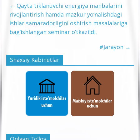
←
Qayta tiklanuvchi energiya manbalarini
rivojlantirish hamda mazkur yo‘nalishdagi
ishlar samaradorligini oshirish masalalariga
bag‘ishlangan seminar o‘tkazildi.
#Jarayon
→
Shaxsiy Kabinetlar
Onlayn To’lov