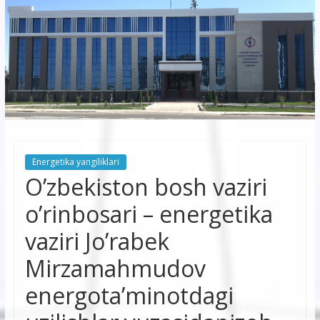
korxonasi”
AJ
“Buxoro
hududiy
elektr
tarmoqlari
Energetika yangiliklari
korxonasi”
O’zbekiston bosh vaziri
AJ
o’rinbosari – energetika
vaziri Jo’rabek
Mirzamahmudov
energota’minotdagi