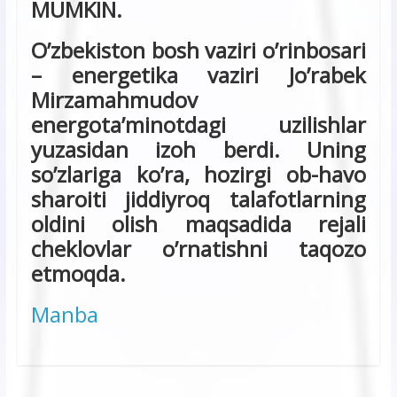
MUMKIN.
O’zbekiston bosh vaziri o’rinbosari
– energetika vaziri Jo’rabek
Mirzamahmudov
energota’minotdagi uzilishlar
yuzasidan izoh berdi. Uning
so’zlariga ko’ra, hozirgi ob-havo
sharoiti jiddiyroq talafotlarning
oldini olish maqsadida rejali
cheklovlar o’rnatishni taqozo
etmoqda.
Manba