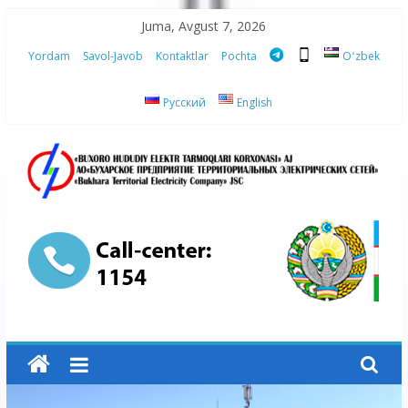
Skip
Juma, Avgust 7, 2026
to
Yordam
Savol-Javob
Kontaktlar
Pochta
Oʻzbek
content
Русский
English
“Buxoro
hududiy
elektr
tarmoqlari