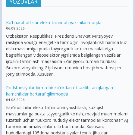
YOZUVLAR
Ko’hnarabotliklar elektr ta’minoti yaxshilanmoqda
06.08.2026
O‘zbekiston Respublikasi Prezidenti Shavkat Mirziyoyev
raisligida yoqilg‘i-energetika tarmog‘ini rivojlantirish hamda kuz-
qish mavsumiga puxta tayyorgarlik ko‘rish masalalariga
bag‘ishlangan videoselektor yig‘ilishida belgilangan vazifalar
ijrosini ta’minlash maqsadida «Yangiyo‘l» tumani tajribasi
Buxoro viloyatining G‘ijduvon tumanida bosqichma-bosqich
joriy etilmoqda. Xususan,
Podstansiyalar birma-bir ko’rikdan o’tkazilib, aniqlangan
kamchiliklar bartaraf qilinmoqda
04.08.2026
Iste’molchilar elektr ta’minotini yaxshilash, kuz-qish
mavsumlariga puxta tayyorgarlik ko‘rish, mavjud muammolarni
tuzatish uchun “Buxoro hududiy elektr tarmoqlari korxonasi” AJ
tomonidan amaliy ishlar olib borilmoqda. Xususan,
hududlardagi 105dona podstansiyalar texnik jihatdan