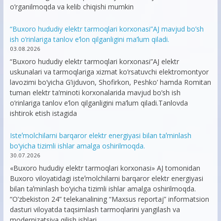
o’rganilmoqda va kelib chiqishi mumkin
“Buxoro hududiy elektr tarmoqlari korxonasi”AJ mavjud bo’sh
ish o’rinlariga tanlov e’lon qilganligini ma’lum qiladi.
03.08.2026
“Buxoro hududiy elektr tarmoqlari korxonasi”AJ elektr
uskunalari va tarmoqlariga xizmat ko’rsatuvchi elektromontyor
lavozimi bo’yicha G’ijduvon, Shofirkon, Peshko’ hamda Romitan
tuman elektr ta’minoti korxonalarida mavjud bo’sh ish
o’rinlariga tanlov e’lon qilganligini ma’lum qiladi.Tanlovda
ishtirok etish istagida
Isteʼmolchilarni barqaror elektr energiyasi bilan taʼminlash
bo‘yicha tizimli ishlar amalga oshirilmoqda.
30.07.2026
«Buxoro hududiy elektr tarmoqlari korxonasi» AJ tomonidan
Buxoro viloyatidagi isteʼmolchilarni barqaror elektr energiyasi
bilan taʼminlash bo‘yicha tizimli ishlar amalga oshirilmoqda.
“O’zbekiston 24” telekanalining “Maxsus reportaj” informatsion
dasturi viloyatda taqsimlash tarmoqlarini yangilash va
modernizatsiya qilish ishlari