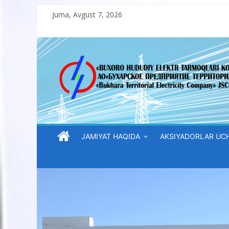
Skip
Juma, Avgust 7, 2026
to
content
“Buxoro
hududiy
elektr
tarmoqlari
JAMIYAT HAQIDA
AKSIYADORLAR UC
korxonasi”
AJ
“Buxoro