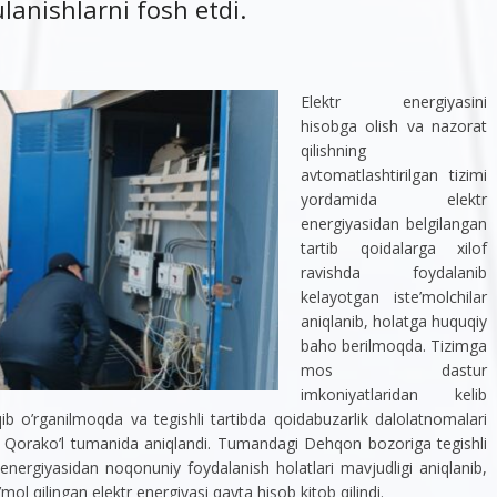
lanishlarni fosh etdi.
Elektr energiyasini
hisobga olish va nazorat
qilishning
avtomatlashtirilgan tizimi
yordamida elektr
energiyasidan belgilangan
tartib qoidalarga xilof
ravishda foydalanib
kelayotgan iste’molchilar
aniqlanib, holatga huquqiy
baho berilmoqda. Tizimga
mos dastur
imkoniyatlaridan kelib
ib o’rganilmoqda va tegishli tartibda qoidabuzarlik dalolatnomalari
i Qorako’l tumanida aniqlandi. Tumandagi Dehqon bozoriga tegishli
energiyasidan noqonuniy foydalanish holatlari mavjudligi aniqlanib,
mol qilingan elektr energiyasi qayta hisob kitob qilindi.