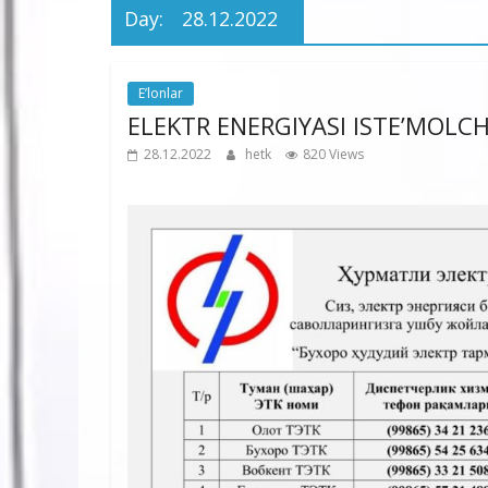
Day:
28.12.2022
E’lonlar
ELEKTR ENERGIYASI ISTE’MOLCH
28.12.2022
hetk
820 Views