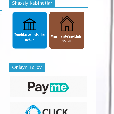
Shaxsiy Kabinetlar
Onlayn To’lov