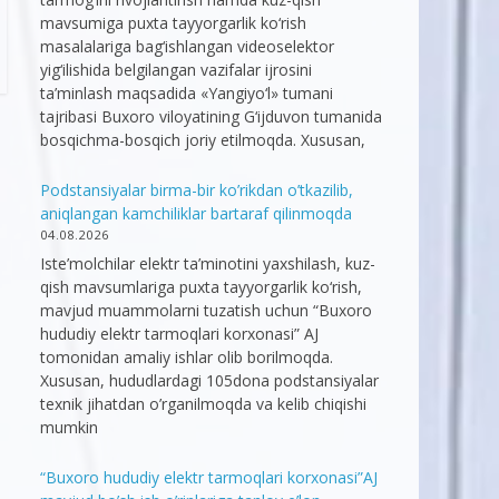
mavsumiga puxta tayyorgarlik ko‘rish
masalalariga bag‘ishlangan videoselektor
yig‘ilishida belgilangan vazifalar ijrosini
ta’minlash maqsadida «Yangiyo‘l» tumani
tajribasi Buxoro viloyatining G‘ijduvon tumanida
bosqichma-bosqich joriy etilmoqda. Xususan,
Podstansiyalar birma-bir ko’rikdan o’tkazilib,
aniqlangan kamchiliklar bartaraf qilinmoqda
04.08.2026
Iste’molchilar elektr ta’minotini yaxshilash, kuz-
qish mavsumlariga puxta tayyorgarlik ko‘rish,
mavjud muammolarni tuzatish uchun “Buxoro
hududiy elektr tarmoqlari korxonasi” AJ
tomonidan amaliy ishlar olib borilmoqda.
Xususan, hududlardagi 105dona podstansiyalar
texnik jihatdan o’rganilmoqda va kelib chiqishi
mumkin
“Buxoro hududiy elektr tarmoqlari korxonasi”AJ