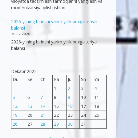
viloyatda taqsimlash tarmoqlarini yangilash va
modernizatsiya qilish ishlari
2026-yilning birinchi yarim yillik buxgalteriya
balansi
30.07.2026
2026-yilning birinchi yarim yillik buxgalteriya
balansi
Dekabr 2022
Du
Se
Ch
Pa
Ju
Sh
Ya
1
2
3
4
5
6
7
8
9
10
11
12
13
14
15
16
17
18
19
20
21
22
23
24
25
26
27
28
29
30
31