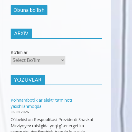
ARXIV
Bo'limlar
YOZUVLAR
Ko’hnarabotliklar elektr ta’minoti
yaxshilanmoqda
06.08.2026
O‘zbekiston Respublikasi Prezidenti Shavkat
Mirziyoyev raisligida yoqilg‘i-energetika
tarmog‘ini rivojlantirish hamda kuz-qish