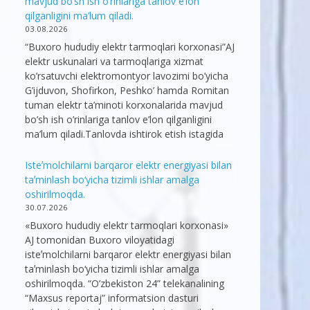
mavjud bo’sh ish o’rinlariga tanlov e’lon
qilganligini ma’lum qiladi.
03.08.2026
“Buxoro hududiy elektr tarmoqlari korxonasi”AJ
elektr uskunalari va tarmoqlariga xizmat
ko’rsatuvchi elektromontyor lavozimi bo’yicha
G’ijduvon, Shofirkon, Peshko’ hamda Romitan
tuman elektr ta’minoti korxonalarida mavjud
bo’sh ish o’rinlariga tanlov e’lon qilganligini
ma’lum qiladi.Tanlovda ishtirok etish istagida
Isteʼmolchilarni barqaror elektr energiyasi bilan
taʼminlash bo‘yicha tizimli ishlar amalga
oshirilmoqda.
30.07.2026
«Buxoro hududiy elektr tarmoqlari korxonasi»
AJ tomonidan Buxoro viloyatidagi
isteʼmolchilarni barqaror elektr energiyasi bilan
taʼminlash bo‘yicha tizimli ishlar amalga
oshirilmoqda. “O’zbekiston 24” telekanalining
“Maxsus reportaj” informatsion dasturi