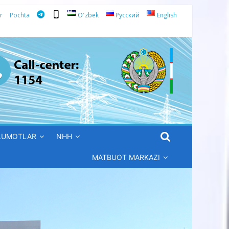
r
Pochta
Oʻzbek
Русский
English
’LUMOTLAR
NHH
MATBUOT MARKAZI