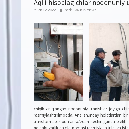
Aqlli hisoblagichlar noqonuniy u
28.12.2022
hetk
835 Views
chiqib aniqlangan noqonuniy ulanishlar joyiga chiq
rasmiylashtirilmoqda. Ana shunday holatlardan bir
transformator punkti ko’zdan kechirilganda elektr 
qoidabuzarlik dalolatnomasi rasmiylashtirildi va iste’