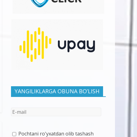
YANGILIKLARGA OBUNA BO’LISH
Pochtani ro'yxatdan olib tashash