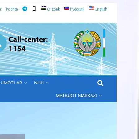
r
Pochta
Oʻzbek
Русский
English
’LUMOTLAR
NHH
MATBUOT MARKAZI