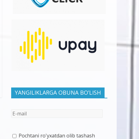
YANGILIKLARGA OBUNA BO’LISH
Pochtani ro'yxatdan olib tashash