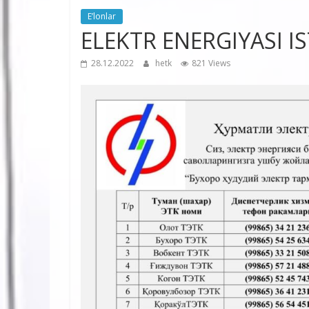
E’lonlar
ELEKTR ENERGIYASI I
28.12.2022
hetk
821 Views