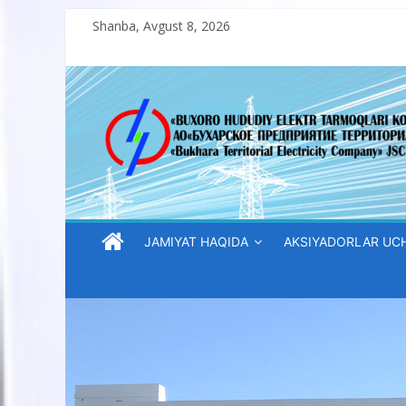
Skip
Shanba, Avgust 8, 2026
to
content
“Buxoro
hududiy
elektr
tarmoqlari
JAMIYAT HAQIDA
AKSIYADORLAR UC
korxonasi”
AJ
“Buxoro