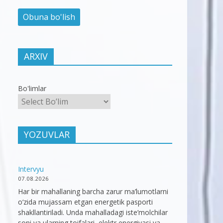
ARXIV
Bo'limlar
YOZUVLAR
Intervyu
07.08.2026
Har bir mahallaning barcha zarur ma’lumotlarni
o‘zida mujassam etgan energetik pasporti
shakllantiriladi. Unda mahalladagi iste’molchilar
soni va ularning toifalari, elektr energiyasi va