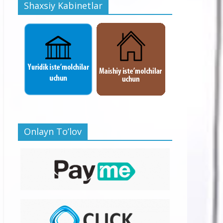
Shaxsiy Kabinetlar
Onlayn To’lov