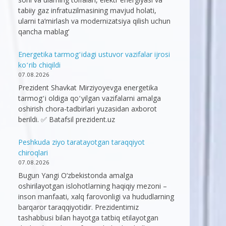
tabiiy gaz infratuzilmasining mavjud holati,
ularni ta’mirlash va modernizatsiya qilish uchun
qancha mablag‘
Energetika tarmogʻidagi ustuvor vazifalar ijrosi
koʻrib chiqildi
07.08.2026
Prezident Shavkat Mirziyoyevga energetika
tarmogʻi oldiga qoʻyilgan vazifalarni amalga
oshirish chora-tadbirlari yuzasidan axborot
berildi. ✅ Batafsil prezident.uz
Peshkuda ziyo taratayotgan taraqqiyot
chiroqlari
07.08.2026
Bugun Yangi O‘zbekistonda amalga
oshirilayotgan islohotlarning haqiqiy mezoni –
inson manfaati, xalq farovonligi va hududlarning
barqaror taraqqiyotidir. Prezidentimiz
tashabbusi bilan hayotga tatbiq etilayotgan