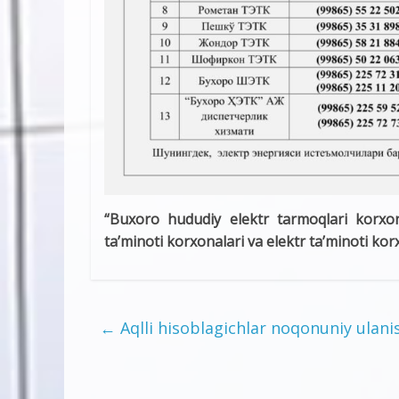
“Buxoro hududiy elektr tarmoqlari korxo
ta’minoti korxonalari va elektr ta’minoti kor
←
Aqlli hisoblagichlar noqonuniy ulanis