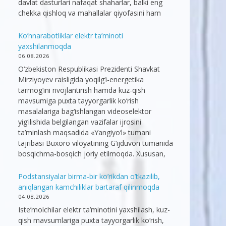
davlat dasturlari nafaqat shaharlar, balki eng
chekka qishloq va mahallalar qiyofasini ham
Ko’hnarabotliklar elektr ta’minoti
yaxshilanmoqda
06.08.2026
O‘zbekiston Respublikasi Prezidenti Shavkat
Mirziyoyev raisligida yoqilg‘i-energetika
tarmog‘ini rivojlantirish hamda kuz-qish
mavsumiga puxta tayyorgarlik ko‘rish
masalalariga bag‘ishlangan videoselektor
yig‘ilishida belgilangan vazifalar ijrosini
ta’minlash maqsadida «Yangiyo‘l» tumani
tajribasi Buxoro viloyatining G‘ijduvon tumanida
bosqichma-bosqich joriy etilmoqda. Xususan,
Podstansiyalar birma-bir ko’rikdan o’tkazilib,
aniqlangan kamchiliklar bartaraf qilinmoqda
04.08.2026
Iste’molchilar elektr ta’minotini yaxshilash, kuz-
qish mavsumlariga puxta tayyorgarlik ko‘rish,