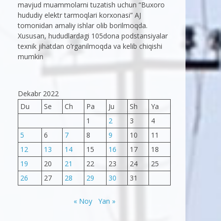
mavjud muammolarni tuzatish uchun “Buxoro
hududiy elektr tarmoqlari korxonasi” AJ
tomonidan amaliy ishlar olib borilmoqda.
Xususan, hududlardagi 105dona podstansiyalar
texnik jihatdan o’rganilmoqda va kelib chiqishi
mumkin
Dekabr 2022
Du
Se
Ch
Pa
Ju
Sh
Ya
1
2
3
4
5
6
7
8
9
10
11
12
13
14
15
16
17
18
19
20
21
22
23
24
25
26
27
28
29
30
31
« Noy
Yan »