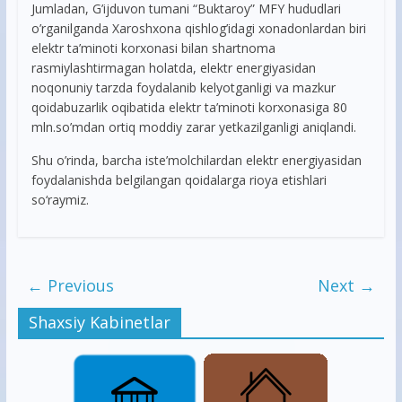
Jumladan, G’ijduvon tumani “Buktaroy” MFY hududlari
o’rganilganda Xaroshxona qishlog’idagi xonadonlardan biri
elektr ta’minoti korxonasi bilan shartnoma
rasmiylashtirmagan holatda, elektr energiyasidan
noqonuniy tarzda foydalanib kelyotganligi va mazkur
qoidabuzarlik oqibatida elektr ta’minoti korxonasiga 80
mln.so’mdan ortiq moddiy zarar yetkazilganligi aniqlandi.
Shu o’rinda, barcha iste’molchilardan elektr energiyasidan
foydalanishda belgilangan qoidalarga rioya etishlari
so‘raymiz.
← Previous
Next →
Shaxsiy Kabinetlar