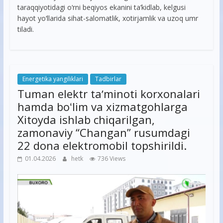
taraqqiyotidagi o‘rni beqiyos ekanini ta’kidlab, kelgusi
hayot yo‘llarida sihat-salomatlik, xotirjamlik va uzoq umr
tiladi.
Energetika yangiliklari
Tadbirlar
Tuman elektr taʼminoti korxonalari
hamda boʻlim va xizmatgohlarga
Xitoyda ishlab chiqarilgan,
zamonaviy “Changan” rusumdagi
22 dona elektromobil topshirildi.
01.04.2026
hetk
736 Views