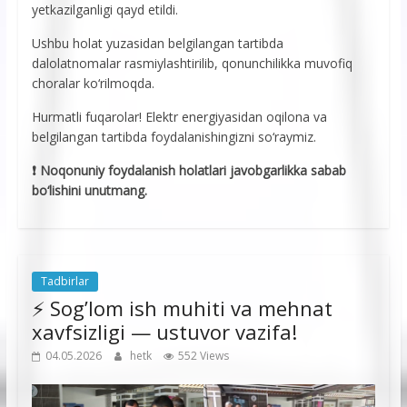
yetkazilganligi qayd etildi.
Ushbu holat yuzasidan belgilangan tartibda
dalolatnomalar rasmiylashtirilib, qonunchilikka muvofiq
choralar ko‘rilmoqda.
Hurmatli fuqarolar! Elektr energiyasidan oqilona va
belgilangan tartibda foydalanishingizni so‘raymiz.
❗️ Noqonuniy foydalanish holatlari javobgarlikka sabab
bo‘lishini unutmang.
Tadbirlar
⚡️ Sog’lom ish muhiti va mehnat
xavfsizligi — ustuvor vazifa!
04.05.2026
hetk
552 Views