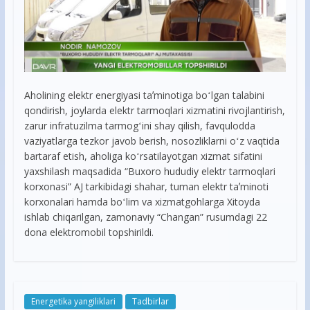
Aholining elektr energiyasi taʼminotiga boʻlgan talabini
qondirish, joylarda elektr tarmoqlari xizmatini rivojlantirish,
zarur infratuzilma tarmogʻini shay qilish, favqulodda
vaziyatlarga tezkor javob berish, nosozliklarni oʻz vaqtida
bartaraf etish, aholiga koʻrsatilayotgan xizmat sifatini
yaxshilash maqsadida “Buxoro hududiy elektr tarmoqlari
korxonasi” AJ tarkibidagi shahar, tuman elektr taʼminoti
korxonalari hamda boʻlim va xizmatgohlarga Xitoyda
ishlab chiqarilgan, zamonaviy “Changan” rusumdagi 22
dona elektromobil topshirildi.
Energetika yangiliklari
Tadbirlar