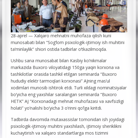
28-aprel — Xalqaro mehnatni muhofaza qilish kuni
munosabati bilan “Sog‘lom psixologik-ijtimoiy ish muhitini
ta’minlaylik” shiori ostida tadbirlar o‘tkazilmoqda.
Ushbu sana munosabat bilan Kasbiy ko’nikmalar
markazida Buxoro viloyatidagi 150ga yaqin korxona va
tashkilotlar orasida tashkil etilgan seminarda “Buxoro
hududiy elektr tarmoqlari korxonasi” AJning mas’ul
xodimlari munosib ishtirok etdi. Turli xildagi nominatsiyalar
bo’yicha eng yaxshilar saralangan seminarda “Buxoro
HETK” AJ “Korxonadagi mehnat muhofazasi va xavfsizligi
holati” yo’nalishi bo’yicha 3 o’rinni qo’lga kiritdi.
Tadbirda davomida mutaxassislar tomonidan ish joyidagi
psixologik-ijtimoiy muhitni yaxshilash, ijtimoiy sheriklikni
kuchaytirish va xalqaro standartlarga mos tizimni