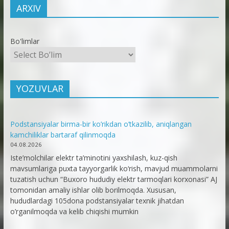
ARXIV
Bo'limlar
YOZUVLAR
Podstansiyalar birma-bir ko’rikdan o’tkazilib, aniqlangan
kamchiliklar bartaraf qilinmoqda
04.08.2026
Iste’molchilar elektr ta’minotini yaxshilash, kuz-qish
mavsumlariga puxta tayyorgarlik ko‘rish, mavjud muammolarni
tuzatish uchun “Buxoro hududiy elektr tarmoqlari korxonasi” AJ
tomonidan amaliy ishlar olib borilmoqda. Xususan,
hududlardagi 105dona podstansiyalar texnik jihatdan
o’rganilmoqda va kelib chiqishi mumkin