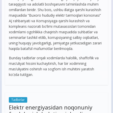
taraqqiyoti va adolatli boshqaruvni ta’minlashda muhim
omillardan biridir. Shu bois, ushbu illatga qarshi kurashish
maqsadida “Buxoro hududiy elektr tarmoqlari korxonasi”
AJ rahbariyati va Korrupsiyaga qarshi kurashish va
kompleans nazorati bo’limi mutaxassislari tomonidan
xodimlarni ogohlikka chaqirish maqsadida suhbatlar va
seminarlar tashkil etilib, korrupsiyaning salbiy oqibatlari,
uning huquqiy javobgarligi, jamiyatga yetkazadigan zarari
haqida batafsil ma’lumotlar berilmoqda.
Bunday tadbirlar orqali xodimlarda halollik, shaffoflik va
mas’uliyat hissini kuchaytirish, har bir xodimning
mas’uliyatini oshirish va sog‘lom ish muhitini yaratish
ko‘zda tutilgan.
Tadbirlar
Elektr energiyasidan noqonuniy