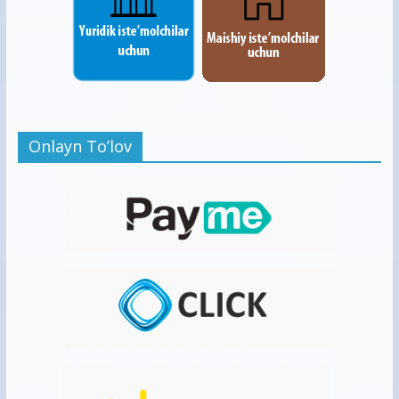
Onlayn To’lov