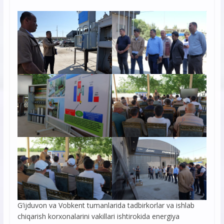
G’ijduvon va Vobkent tumanlarida tadbirkorlar va ishlab
chiqarish korxonalarini vakillari ishtirokida energiya