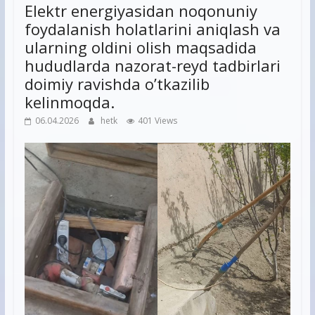
Elektr energiyasidan noqonuniy
foydalanish holatlarini aniqlash va
ularning oldini olish maqsadida
hududlarda nazorat-reyd tadbirlari
doimiy ravishda o’tkazilib
kelinmoqda.
06.04.2026
hetk
401 Views