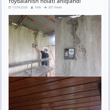
foydalanish holati aniqlandi
13.04.2026
hetk
307 Views