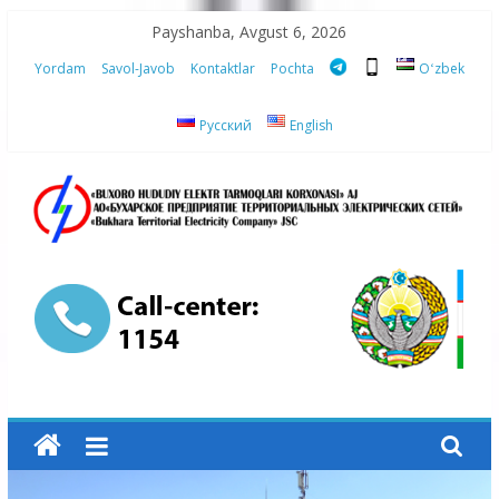
Skip
Payshanba, Avgust 6, 2026
to
Yordam
Savol-Javob
Kontaktlar
Pochta
Oʻzbek
content
Русский
English
“Buxoro
hududiy
elektr
tarmoqlari