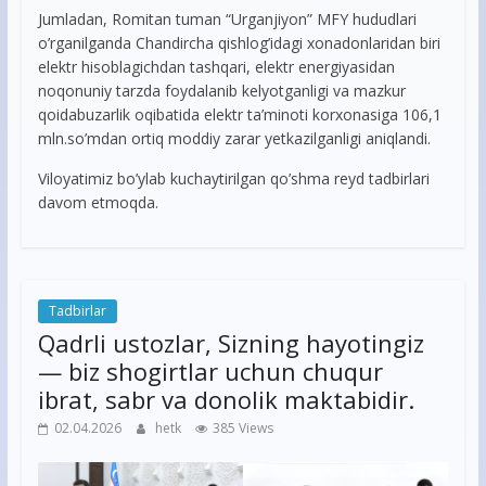
Jumladan, Romitan tuman “Urganjiyon” MFY hududlari
o’rganilganda Chandircha qishlog’idagi xonadonlaridan biri
elektr hisoblagichdan tashqari, elektr energiyasidan
noqonuniy tarzda foydalanib kelyotganligi va mazkur
qoidabuzarlik oqibatida elektr ta’minoti korxonasiga 106,1
mln.so’mdan ortiq moddiy zarar yetkazilganligi aniqlandi.
Viloyatimiz bo’ylab kuchaytirilgan qo’shma reyd tadbirlari
davom etmoqda.
Tadbirlar
Qadrli ustozlar, Sizning hayotingiz
— biz shogirtlar uchun chuqur
ibrat, sabr va donolik maktabidir.
02.04.2026
hetk
385 Views