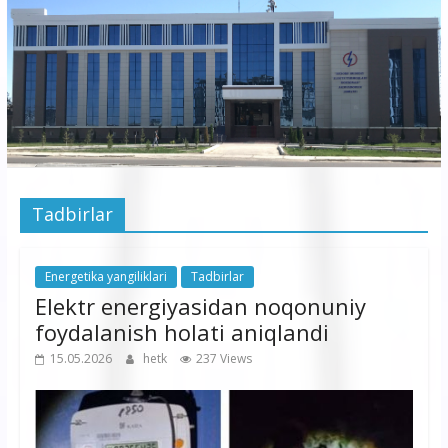
korxonasi”
AJ
“Buxoro
hududiy
elektr
tarmoqlari
Tadbirlar
korxonasi”
AJ
Energetika yangiliklari
Tadbirlar
Elektr energiyasidan noqonuniy
foydalanish holati aniqlandi
15.05.2026
hetk
237 Views