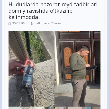
Hududlarda nazorat-reyd tadbirlari
doimiy ravishda o’tkazilib
kelinmoqda.
30.03.2026
hetk
262 Views