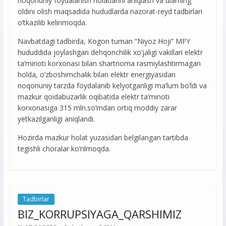
noqonuniy foydalanish holatlarini aniqlash va ularning
oldini olish maqsadida hududlarda nazorat-reyd tadbirlari
o’tkazilib kelinmoqda.
Navbatdagi tadbirda, Kogon tuman “Niyoz Hoji” MFY
hududdida joylashgan dehqonchilik xo’jaligi vakillari elektr
ta’minoti korxonasi bilan shartnoma rasmiylashtirmagan
holda, o’zboshimchalik bilan elektr energiyasidan
noqonuniy tarzda foydalanib kelyotganligi ma’lum bo’ldi va
mazkur qoidabuzarlik oqibatida elektr ta’minoti
korxonasiga 315 mln.so’mdan ortiq moddiy zarar
yetkazilganligi aniqlandi.
Hozirda mazkur holat yuzasidan belgilangan tartibda
tegishli choralar ko‘rilmoqda.
Tadbirlar
BIZ_KORRUPSIYAGA_QARSHIMIZ