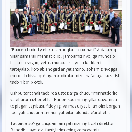
“Buxoro hududiy elektr tarmoqlari korxonasi” AJda uzoq
yillar samarali mehnat qilib, jamoamiz rivojiga munosib
hissa qo‘shgan, yetuk mutaxassis yosh kadrlarni
tarbiyalab, ko‘plab shogirdlar yetishtirib, sohamiz rivojiga
munosib hissa qo‘shgan xodimlarimizni nafaqaga kuzatish
tadbiri bo’lib o’tdi.
Ushbu tantanali tadbirda ustozlarga chuqur minnatdorlik
va ehtirom izhor etildi. Har bir xodimning yillar davomida
to‘plagan tajribasi, fidoyiligi va mas’uliyat bilan olib borgan
faoliyati chuqur mamnuniyat bilan alohida e’tirof etildi.
Tadbirda so‘zga chiqqan jamiyatimizning bosh direktori
Bahodir Hayotov, faxriylarimizning korxonamiz