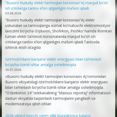
“Buxoro hududiy elektr tarmoqlari korxonasi”AJ mavjud bo’sh
ish o’rinlariga tanlov e’lon qilganligini ma’lum qiladi.
03.08.2026
“Buxoro hududiy elektr tarmoqlari korxonasi”AJ elektr
uskunalari va tarmoqlariga xizmat ko’rsatuvchi elektromontyor
lavozimi bo’yicha G’ijduvon, Shofirkon, Peshko’ hamda Romitan
tuman elektr ta’minoti korxonalarida mavjud bo’sh ish
o’rinlariga tanlov e’lon qilganligini ma’lum qiladi.Tanlovda
ishtirok etish istagida
Isteʼmolchilarni barqaror elektr energiyasi bilan taʼminlash
bo‘yicha tizimli ishlar amalga oshirilmoqda.
30.07.2026
«Buxoro hududiy elektr tarmoqlari korxonasi» AJ tomonidan
Buxoro viloyatidagi isteʼmolchilarni barqaror elektr energiyasi
bilan taʼminlash bo‘yicha tizimli ishlar amalga oshirilmoqda.
“O’zbekiston 24” telekanalining “Maxsus reportaj” informatsion
dasturi viloyatda taqsimlash tarmoqlarini yangilash va
modernizatsiya qilish ishlari
2026-yilning birinchi yarim yillik buxgalteriya balansi