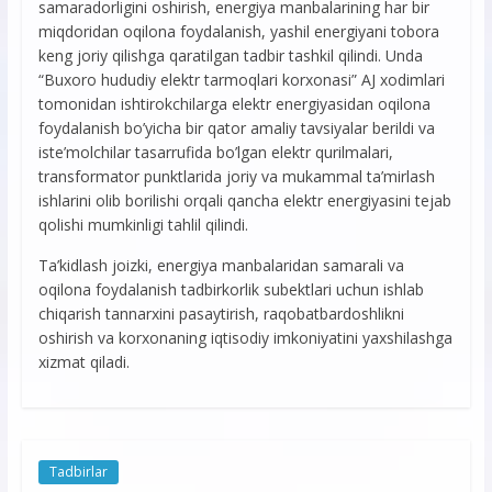
samaradorligini oshirish, energiya manbalarining har bir
miqdoridan oqilona foydalanish, yashil energiyani tobora
keng joriy qilishga qaratilgan tadbir tashkil qilindi. Unda
“Buxoro hududiy elektr tarmoqlari korxonasi” AJ xodimlari
tomonidan ishtirokchilarga elektr energiyasidan oqilona
foydalanish bo’yicha bir qator amaliy tavsiyalar berildi va
iste’molchilar tasarrufida bo’lgan elektr qurilmalari,
transformator punktlarida joriy va mukammal ta’mirlash
ishlarini olib borilishi orqali qancha elektr energiyasini tejab
qolishi mumkinligi tahlil qilindi.
Ta’kidlash joizki, energiya manbalaridan samarali va
oqilona foydalanish tadbirkorlik subektlari uchun ishlab
chiqarish tannarxini pasaytirish, raqobatbardoshlikni
oshirish va korxonaning iqtisodiy imkoniyatini yaxshilashga
xizmat qiladi.
Tadbirlar