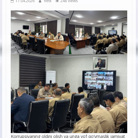
17.04.2026
hetk
248 Views
Korrupsiyaning oldini olish va unga yo‘l qo‘ymaslik jamiyat