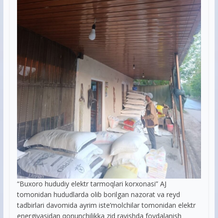
“Buxoro hududiy elektr tarmoqlari korxonasi” AJ
tomonidan hududlarda olib borilgan nazorat va reyd
tadbirlari davomida ayrim iste’molchilar tomonidan elektr
energiyasidan qonunchilikka zid ravishda foydalanish