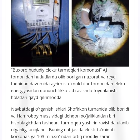
“Buxoro hududiy elektr tarmoqlari korxonasi” AJ
tomonidan hududlarda olib borilgan nazorat va reyd
tadbirlari davomida ayrim iste’molchilar tomonidan elektr
energiyasidan qonunchilikka zid ravishda foydalanish
holatlari qayd qilinmoqda.
Navbatdagi o’rganish ishlari Shofirkon tumanida olib borildi
va Hamroboy massividagi dehqon xo’jaliklaridan biri
hisoblagichdan tashqari, tarmoqqa yashirin ravishda ulanib
olganligi aniqlandi. Buning natijasida elektr ta’minoti
korxonasiga 103 mln.so’mdan ortiq moddiy zarar