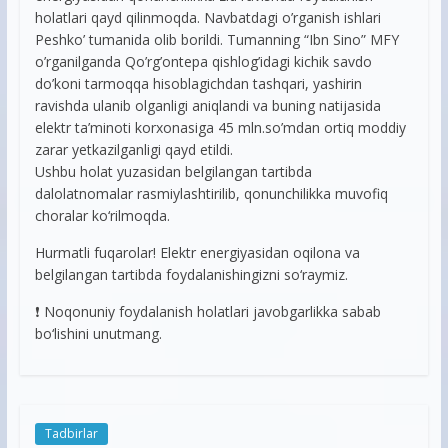
holatlari qayd qilinmoqda. Navbatdagi o’rganish ishlari
Peshko’ tumanida olib borildi. Tumanning “Ibn Sino” MFY
o’rganilganda Qo’rg’ontepa qishlog’idagi kichik savdo
do’koni tarmoqqa hisoblagichdan tashqari, yashirin
ravishda ulanib olganligi aniqlandi va buning natijasida
elektr ta’minoti korxonasiga 45 mln.so’mdan ortiq moddiy
zarar yetkazilganligi qayd etildi.
Ushbu holat yuzasidan belgilangan tartibda
dalolatnomalar rasmiylashtirilib, qonunchilikka muvofiq
choralar ko‘rilmoqda.
Hurmatli fuqarolar! Elektr energiyasidan oqilona va
belgilangan tartibda foydalanishingizni so‘raymiz.
❗️ Noqonuniy foydalanish holatlari javobgarlikka sabab
bo‘lishini unutmang.
Tadbirlar