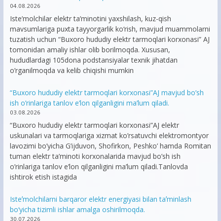
04.08.2026
Iste’molchilar elektr ta’minotini yaxshilash, kuz-qish
mavsumlariga puxta tayyorgarlik ko‘rish, mavjud muammolarni
tuzatish uchun “Buxoro hududiy elektr tarmoqlari korxonasi” AJ
tomonidan amaliy ishlar olib borilmoqda. Xususan,
hududlardagi 105dona podstansiyalar texnik jihatdan
o’rganilmoqda va kelib chiqishi mumkin
“Buxoro hududiy elektr tarmoqlari korxonasi”AJ mavjud bo’sh
ish o’rinlariga tanlov e’lon qilganligini ma’lum qiladi.
03.08.2026
“Buxoro hududiy elektr tarmoqlari korxonasi”AJ elektr
uskunalari va tarmoqlariga xizmat ko’rsatuvchi elektromontyor
lavozimi bo’yicha G’ijduvon, Shofirkon, Peshko’ hamda Romitan
tuman elektr ta’minoti korxonalarida mavjud bo’sh ish
o’rinlariga tanlov e’lon qilganligini ma’lum qiladi.Tanlovda
ishtirok etish istagida
Isteʼmolchilarni barqaror elektr energiyasi bilan taʼminlash
bo‘yicha tizimli ishlar amalga oshirilmoqda.
30.07.2026