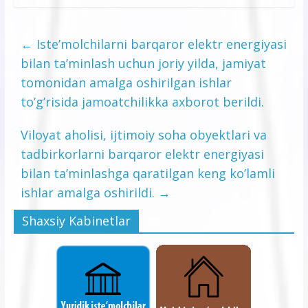
←
Iste’molchilarni barqaror elektr energiyasi
bilan ta’minlash uchun joriy yilda, jamiyat
tomonidan amalga oshirilgan ishlar
to’g’risida jamoatchilikka axborot berildi.
Viloyat aholisi, ijtimoiy soha obyektlari va
tadbirkorlarni barqaror elektr energiyasi
bilan ta’minlashga qaratilgan keng ko’lamli
ishlar amalga oshirildi.
→
Shaxsiy Kabinetlar