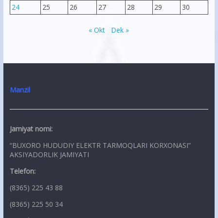
24
25
26
27
28
29
30
« Okt
Dek »
Manzil
Jamiyat nomi:
“BUXORO HUDUDIY ELEKTR TARMOQLARI KORXONASI”
AKSIYADORLIK JAMIYATI
Telefon:
(8365) 225 43 88
(8365) 225 50 34