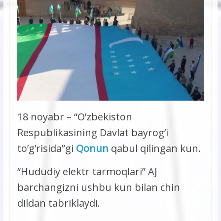
18 noyabr – “O’zbekiston
Respublikasining Davlat bayrog’i
to’g’risida”gi
Qonun
qabul qilingan kun.
“Hududiy elektr tarmoqlari” AJ
barchangizni ushbu kun bilan chin
dildan tabriklaydi.