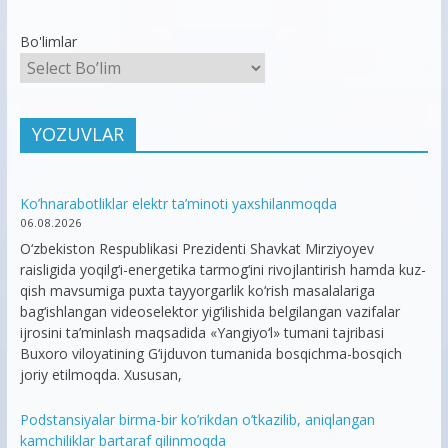
Bo'limlar
YOZUVLAR
Ko’hnarabotliklar elektr ta’minoti yaxshilanmoqda
06.08.2026
O‘zbekiston Respublikasi Prezidenti Shavkat Mirziyoyev
raisligida yoqilg‘i-energetika tarmog‘ini rivojlantirish hamda kuz-
qish mavsumiga puxta tayyorgarlik ko‘rish masalalariga
bag‘ishlangan videoselektor yig‘ilishida belgilangan vazifalar
ijrosini ta’minlash maqsadida «Yangiyo‘l» tumani tajribasi
Buxoro viloyatining G‘ijduvon tumanida bosqichma-bosqich
joriy etilmoqda. Xususan,
Podstansiyalar birma-bir ko’rikdan o’tkazilib, aniqlangan
kamchiliklar bartaraf qilinmoqda