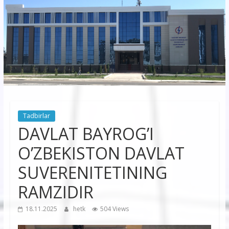
korxonasi”
AJ
“Buxoro
hududiy
elektr
tarmoqlari
Tadbirlar
korxonasi”
DAVLAT BAYROG’I
AJ
O’ZBEKISTON DAVLAT
SUVERENITETINING
RAMZIDIR
18.11.2025
hetk
504 Views