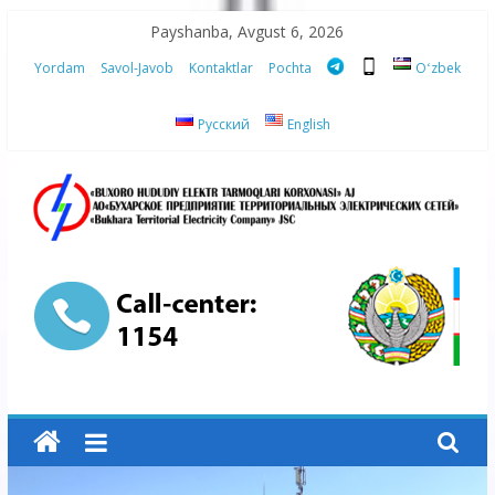
Skip
Payshanba, Avgust 6, 2026
to
Yordam
Savol-Javob
Kontaktlar
Pochta
Oʻzbek
content
Русский
English
“Buxoro
hududiy
elektr
tarmoqlari