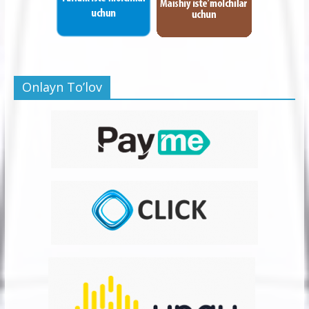
Onlayn To’lov