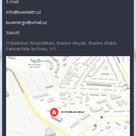
E-mail:
info@buxelektr.uz
buxenergo@umail.uz
Manzil:
O’zbekiston Respublikasi, Buxoro viloyati, Buxoro shahri,
Sanoatchilar ko’chasi, 1/1