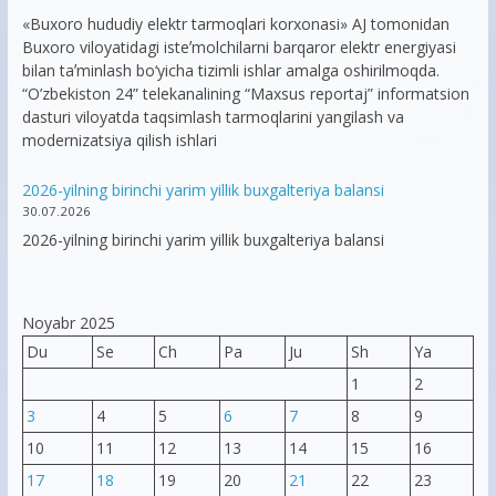
«Buxoro hududiy elektr tarmoqlari korxonasi» AJ tomonidan
Buxoro viloyatidagi isteʼmolchilarni barqaror elektr energiyasi
bilan taʼminlash bo‘yicha tizimli ishlar amalga oshirilmoqda.
“O’zbekiston 24” telekanalining “Maxsus reportaj” informatsion
dasturi viloyatda taqsimlash tarmoqlarini yangilash va
modernizatsiya qilish ishlari
2026-yilning birinchi yarim yillik buxgalteriya balansi
30.07.2026
2026-yilning birinchi yarim yillik buxgalteriya balansi
Noyabr 2025
Du
Se
Ch
Pa
Ju
Sh
Ya
1
2
3
4
5
6
7
8
9
10
11
12
13
14
15
16
17
18
19
20
21
22
23