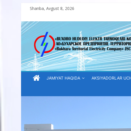
Skip
Shanba, Avgust 8, 2026
to
content
“Buxoro
hududiy
elektr
tarmoqlari
JAMIYAT HAQIDA
AKSIYADORLAR UC
korxonasi”
AJ
“Buxoro