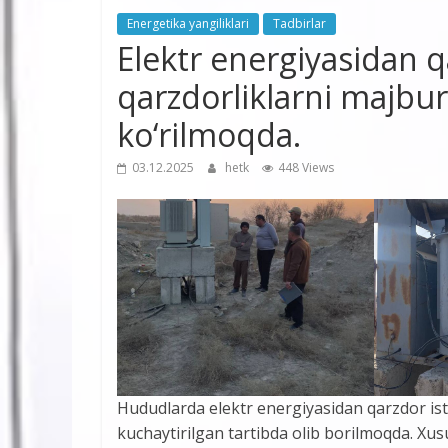
Energetika yangiliklari
Tadbirlar
Elektr energiyasidan q
qarzdorliklarni majbur
ko‘rilmoqda.
03.12.2025
hetk
448 Views
Hududlarda elektr energiyasidan qarzdor iste
kuchaytirilgan tartibda olib borilmoqda. X