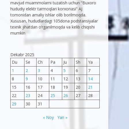
mavjud muammolarni tuzatish uchun “Buxoro
hududiy elektr tarmoqlari korxonasi” AJ
tomonidan amaliy ishlar olib borilmoqda.
Xususan, hududlardagi 105dona podstansiyalar
texnik jihatdan o’rganilmoqda va kelib chiqishi
mumkin
Dekabr 2025
Du
Se
Ch
Pa
Ju
Sh
Ya
1
2
3
4
5
6
7
8
9
10
11
12
13
14
15
16
17
18
19
20
21
22
23
24
25
26
27
28
29
30
31
« Noy
Yan »