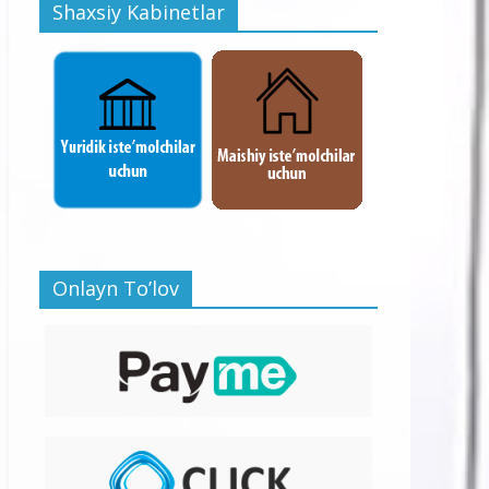
Shaxsiy Kabinetlar
Onlayn To’lov