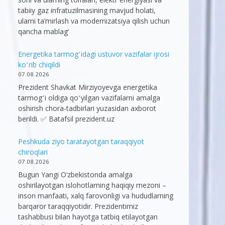
tabiiy gaz infratuzilmasining mavjud holati,
ularni ta’mirlash va modernizatsiya qilish uchun
qancha mablag‘
Energetika tarmogʻidagi ustuvor vazifalar ijrosi
koʻrib chiqildi
07.08.2026
Prezident Shavkat Mirziyoyevga energetika
tarmogʻi oldiga qoʻyilgan vazifalarni amalga
oshirish chora-tadbirlari yuzasidan axborot
berildi. ✅ Batafsil prezident.uz
Peshkuda ziyo taratayotgan taraqqiyot
chiroqlari
07.08.2026
Bugun Yangi O‘zbekistonda amalga
oshirilayotgan islohotlarning haqiqiy mezoni –
inson manfaati, xalq farovonligi va hududlarning
barqaror taraqqiyotidir. Prezidentimiz
tashabbusi bilan hayotga tatbiq etilayotgan