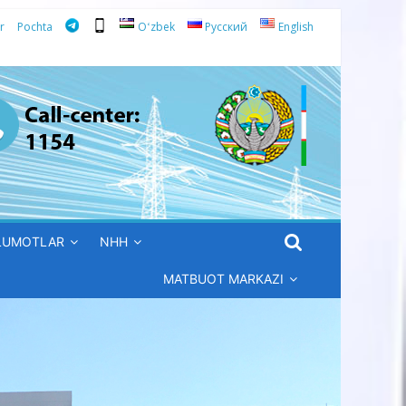
r
Pochta
Oʻzbek
Русский
English
’LUMOTLAR
NHH
MATBUOT MARKAZI