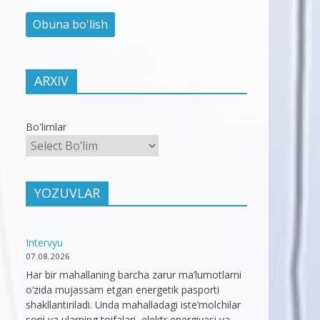
ARXIV
Bo'limlar
YOZUVLAR
Intervyu
07.08.2026
Har bir mahallaning barcha zarur ma’lumotlarni
o‘zida mujassam etgan energetik pasporti
shakllantiriladi. Unda mahalladagi iste’molchilar
soni va ularning toifalari, elektr energiyasi va