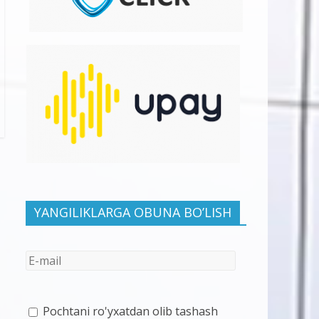
YANGILIKLARGA OBUNA BO’LISH
Pochtani ro'yxatdan olib tashash