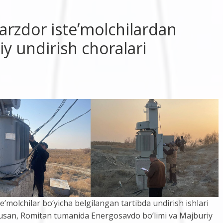
arzdor iste’molchilardan
iy undirish choralari
’molchilar bo‘yicha belgilangan tartibda undirish ishlari
ususan, Romitan tumanida Energosavdo bo’limi va Majburiy