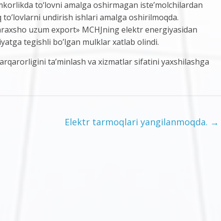
mkorlikda to‘lovni amalga oshirmagan iste’molchilardan
q to’lovlarni undirish ishlari amalga oshirilmoqda.
araxsho uzum export» MCHJning elektr energiyasidan
atga tegishli bo’lgan mulklar xatlab olindi.
rqarorligini ta’minlash va xizmatlar sifatini yaxshilashga
Elektr tarmoqlari yangilanmoqda.
→