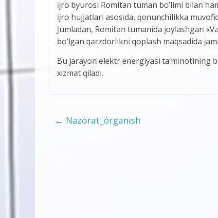
ijro byurosi Romitan tuman bo’limi bilan ha
ijro hujjatlari asosida, qonunchilikka muvofi
Jumladan, Romitan tumanida joylashgan «V
bo’lgan qarzdorlikni qoplash maqsadida jamiy
Bu jarayon elektr energiyasi ta’minotining ba
xizmat qiladi.
←
Nazorat_órganish