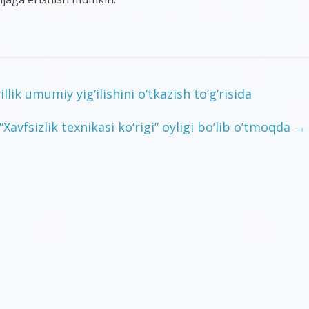
lik umumiy yig‘ilishini o‘tkazish to‘g‘risida
️“Xavfsizlik texnikasi ko‘rigi” oyligi bo’lib o’tmoqda
→