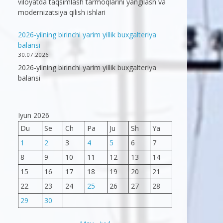
viloyatda taqsimlash tarmoqlarini yangilash va
modernizatsiya qilish ishlari
2026-yilning birinchi yarim yillik buxgalteriya
balansi
30.07.2026
2026-yilning birinchi yarim yillik buxgalteriya
balansi
Iyun 2026
Du
Se
Ch
Pa
Ju
Sh
Ya
1
2
3
4
5
6
7
8
9
10
11
12
13
14
15
16
17
18
19
20
21
22
23
24
25
26
27
28
29
30