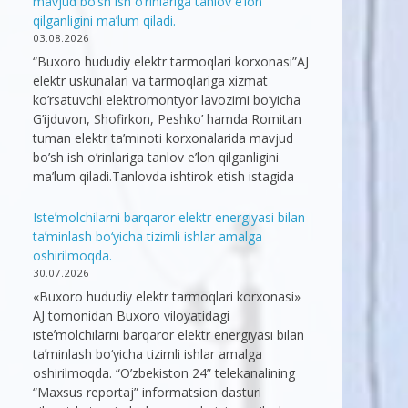
mavjud bo’sh ish o’rinlariga tanlov e’lon
qilganligini ma’lum qiladi.
03.08.2026
“Buxoro hududiy elektr tarmoqlari korxonasi”AJ
elektr uskunalari va tarmoqlariga xizmat
ko’rsatuvchi elektromontyor lavozimi bo’yicha
G’ijduvon, Shofirkon, Peshko’ hamda Romitan
tuman elektr ta’minoti korxonalarida mavjud
bo’sh ish o’rinlariga tanlov e’lon qilganligini
ma’lum qiladi.Tanlovda ishtirok etish istagida
Isteʼmolchilarni barqaror elektr energiyasi bilan
taʼminlash bo‘yicha tizimli ishlar amalga
oshirilmoqda.
30.07.2026
«Buxoro hududiy elektr tarmoqlari korxonasi»
AJ tomonidan Buxoro viloyatidagi
isteʼmolchilarni barqaror elektr energiyasi bilan
taʼminlash bo‘yicha tizimli ishlar amalga
oshirilmoqda. “O’zbekiston 24” telekanalining
“Maxsus reportaj” informatsion dasturi