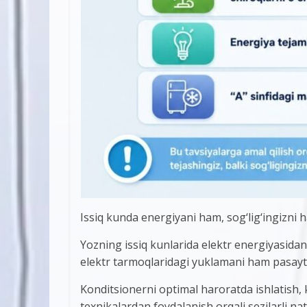
Issiq kunda energiyani ham, sog‘lig‘ingizni
Yozning issiq kunlarida elektr energiyasidan
elektr tarmoqlaridagi yuklamani ham pasayti
Konditsionerni optimal haroratda ishlatish, k
texnikalardan foydalanish orqali sezilarli na