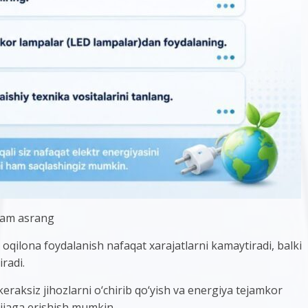
 ham asrang
 oqilona foydalanish nafaqat xarajatlarni kamaytiradi, balki
radi.
eraksiz jihozlarni o‘chirib qo‘yish va energiya tejamkor
tijaga erishish mumkin.