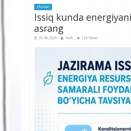
E’lonlar
Issiq kunda energiyani
asrang
25.06.2026
hetk
129 Views