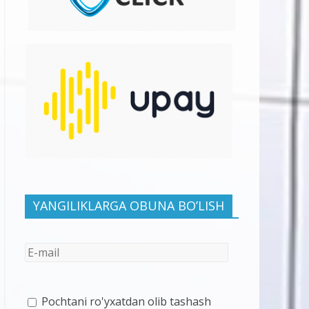
YANGILIKLARGA OBUNA BO’LISH
Pochtani ro'yxatdan olib tashash