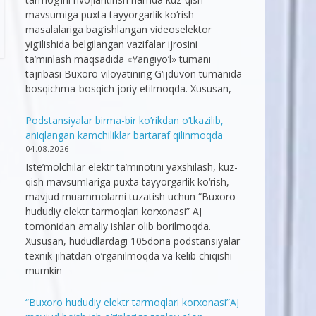
mavsumiga puxta tayyorgarlik ko‘rish
masalalariga bag‘ishlangan videoselektor
yig‘ilishida belgilangan vazifalar ijrosini
ta’minlash maqsadida «Yangiyo‘l» tumani
tajribasi Buxoro viloyatining G‘ijduvon tumanida
bosqichma-bosqich joriy etilmoqda. Xususan,
Podstansiyalar birma-bir ko’rikdan o’tkazilib,
aniqlangan kamchiliklar bartaraf qilinmoqda
04.08.2026
Iste’molchilar elektr ta’minotini yaxshilash, kuz-
qish mavsumlariga puxta tayyorgarlik ko‘rish,
mavjud muammolarni tuzatish uchun “Buxoro
hududiy elektr tarmoqlari korxonasi” AJ
tomonidan amaliy ishlar olib borilmoqda.
Xususan, hududlardagi 105dona podstansiyalar
texnik jihatdan o’rganilmoqda va kelib chiqishi
mumkin
“Buxoro hududiy elektr tarmoqlari korxonasi”AJ