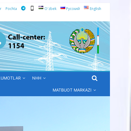
r
Pochta
Oʻzbek
Русский
English
’LUMOTLAR
NHH
MATBUOT MARKAZI