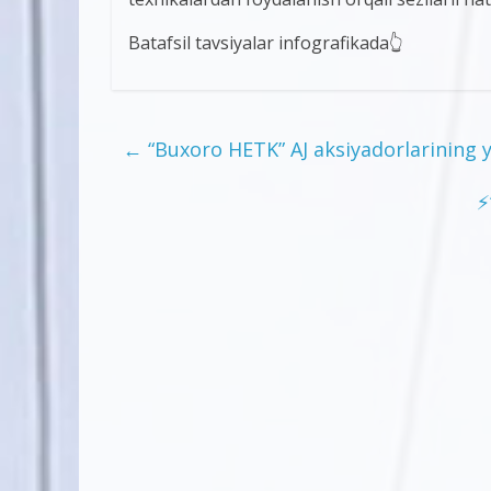
Batafsil tavsiyalar infografikada👆
←
“Buxoro HETK” AJ aksiyadorlarining yil
⚡