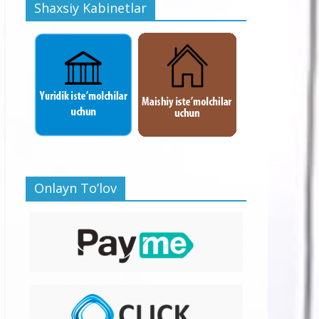
Shaxsiy Kabinetlar
Onlayn To’lov