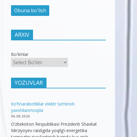
ARXIV
Bo'limlar
YOZUVLAR
Ko’hnarabotliklar elektr ta’minoti
yaxshilanmoqda
06.08.2026
O‘zbekiston Respublikasi Prezidenti Shavkat
Mirziyoyev raisligida yoqilg‘i-energetika
tarmog‘ini rivojlantirish hamda kuz-qish