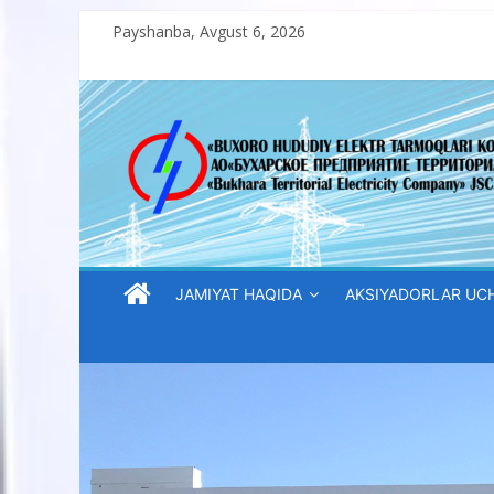
Skip
Payshanba, Avgust 6, 2026
to
content
“Buxoro
hududiy
elektr
tarmoqlari
JAMIYAT HAQIDA
AKSIYADORLAR UC
korxonasi”
AJ
“Buxoro