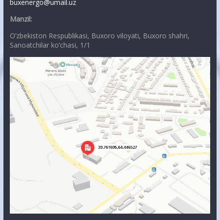
buxenergo@umail.uz
Manzil:
O’zbekiston Respublikasi, Buxoro viloyati, Buxoro shahri,
Sanoatchilar ko’chasi, 1/1