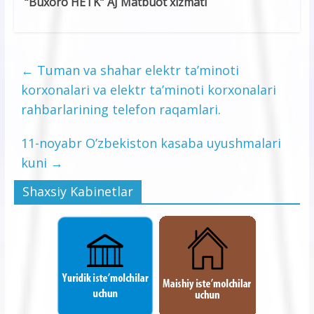
“Buxoro HETK” AJ Matbuot xizmati
←
Tuman va shahar elektr ta’minoti
korxonalari va elektr ta’minoti korxonalari
rahbarlarining telefon raqamlari.
11-noyabr O’zbekiston kasaba uyushmalari
kuni
→
Shaxsiy Kabinetlar