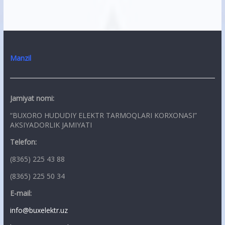
Manzil
Jamiyat nomi:
“BUXORO HUDUDIY ELEKTR TARMOQLARI KORXONASI”
AKSIYADORLIK JAMIYATI
Telefon:
(8365) 225 43 88
(8365) 225 50 34
E-mail:
info@buxelektr.uz