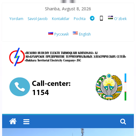
Skip
Shanba, Avgust 8, 2026
to
Yordam
Savol-Javob
Kontaktlar
Pochta
Oʻzbek
content
Русский
English
“Buxoro
hududiy
elektr
tarmoqlari