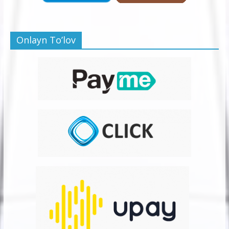
Onlayn To’lov