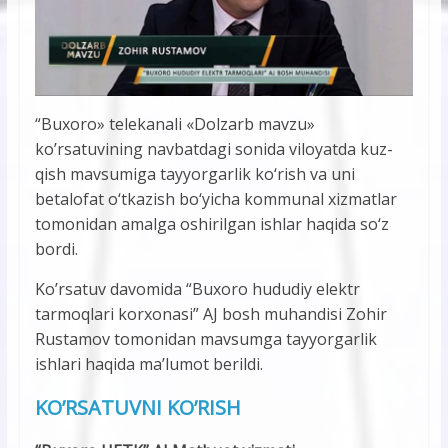
“Buxoro» telekanali «Dolzarb mavzu»
ko’rsatuvining navbatdagi sonida viloyatda kuz-
qish mavsumiga tayyorgarlik ko‘rish va uni
betalofat o‘tkazish bo‘yicha kommunal xizmatlar
tomonidan amalga oshirilgan ishlar haqida so‘z
bordi.
Ko’rsatuv davomida “Buxoro hududiy elektr
tarmoqlari korxonasi” AJ bosh muhandisi Zohir
Rustamov tomonidan mavsumga tayyorgarlik
ishlari haqida ma’lumot berildi.
KO’RSATUVNI KO’RISH