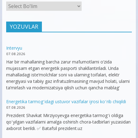
YOZUVLAR
Intervyu
07.08.2026
Har bir mahallaning barcha zarur ma’lumotlarni o‘zida
mujassam etgan energetik pasporti shakllantiriladi. Unda
mahalladagi iste’molchilar soni va ularning toifalari, elektr
energiyasi va tabiiy gaz infratuzilmasining mavjud holati, ularni
ta’mirlash va modernizatsiya qilish uchun qancha mablag‘
Energetika tarmogʻidagi ustuvor vazifalar ijrosi koʻrib chiqildi
07.08.2026
Prezident Shavkat Mirziyoyevga energetika tarmogʻi oldiga
qoʻyilgan vazifalarni amalga oshirish chora-tadbirlari yuzasidan
axborot berildi. ✅ Batafsil prezident.uz