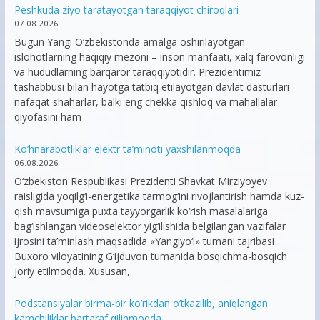
Peshkuda ziyo taratayotgan taraqqiyot chiroqlari
07.08.2026
Bugun Yangi O‘zbekistonda amalga oshirilayotgan
islohotlarning haqiqiy mezoni – inson manfaati, xalq farovonligi
va hududlarning barqaror taraqqiyotidir. Prezidentimiz
tashabbusi bilan hayotga tatbiq etilayotgan davlat dasturlari
nafaqat shaharlar, balki eng chekka qishloq va mahallalar
qiyofasini ham
Ko’hnarabotliklar elektr ta’minoti yaxshilanmoqda
06.08.2026
O‘zbekiston Respublikasi Prezidenti Shavkat Mirziyoyev
raisligida yoqilg‘i-energetika tarmog‘ini rivojlantirish hamda kuz-
qish mavsumiga puxta tayyorgarlik ko‘rish masalalariga
bag‘ishlangan videoselektor yig‘ilishida belgilangan vazifalar
ijrosini ta’minlash maqsadida «Yangiyo‘l» tumani tajribasi
Buxoro viloyatining G‘ijduvon tumanida bosqichma-bosqich
joriy etilmoqda. Xususan,
Podstansiyalar birma-bir ko’rikdan o’tkazilib, aniqlangan
kamchiliklar bartaraf qilinmoqda