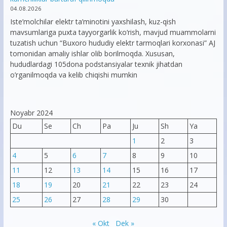
04.08.2026
Iste’molchilar elektr ta’minotini yaxshilash, kuz-qish
mavsumlariga puxta tayyorgarlik ko‘rish, mavjud muammolarni
tuzatish uchun “Buxoro hududiy elektr tarmoqlari korxonasi” AJ
tomonidan amaliy ishlar olib borilmoqda. Xususan,
hududlardagi 105dona podstansiyalar texnik jihatdan
o’rganilmoqda va kelib chiqishi mumkin
Noyabr 2024
Du
Se
Ch
Pa
Ju
Sh
Ya
1
2
3
4
5
6
7
8
9
10
11
12
13
14
15
16
17
18
19
20
21
22
23
24
25
26
27
28
29
30
« Okt
Dek »