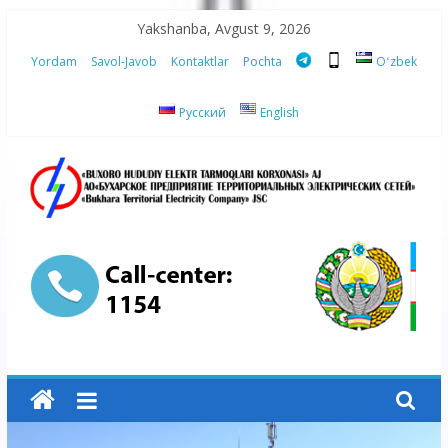
Skip
Yakshanba, Avgust 9, 2026
to
Yordam
Savol-Javob
Kontaktlar
Pochta
Oʻzbek
content
Русский
English
“Buxoro
hududiy
elektr
tarmoqlari