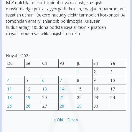
Iste’molchilar elektr ta’minotini yaxshilash, kuz-qish
mavsumlariga puxta tayyorgarlik ko‘rish, mavjud muammolarni
tuzatish uchun “Buxoro hududiy elektr tarmoqlari korxonasi” AJ
tomonidan amaliy ishlar olib borilmoqda. Xususan,
hududlardagi 105dona podstansiyalar texnik jihatdan
o’rganilmoqda va kelib chiqishi mumkin
Noyabr 2024
Du
Se
Ch
Pa
Ju
Sh
Ya
1
2
3
4
5
6
7
8
9
10
11
12
13
14
15
16
17
18
19
20
21
22
23
24
25
26
27
28
29
30
« Okt
Dek »