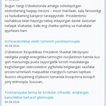
Bugun Yangi O‘zbekistonda amalga oshirilayotgan
islohotlarning haqiqiy mezoni – inson manfaati, xalq farovonligi
va hududlarning barqaror taraqqiyotidir. Prezidentimiz
tashabbusi bilan hayotga tatbiq etilayotgan davlat dasturlari
nafaqat shaharlar, balki eng chekka qishloq va mahallalar
qiyofasini ham
Ko’hnarabotliklar elektr ta’minoti yaxshilanmoqda
06.08.2026
O‘zbekiston Respublikasi Prezidenti Shavkat Mirziyoyev
raisligida yoqilg‘i-energetika tarmog‘ini rivojlantirish hamda kuz-
qish mavsumiga puxta tayyorgarlik ko‘rish masalalariga
bag‘ishlangan videoselektor yig‘ilishida belgilangan vazifalar
ijrosini ta’minlash maqsadida «Yangiyo‘l» tumani tajribasi
Buxoro viloyatining G‘ijduvon tumanida bosqichma-bosqich
joriy etilmoqda. Xususan,
Podstansiyalar birma-bir ko’rikdan o’tkazilib, aniqlangan
kamchiliklar bartaraf qilinmoqda
04.08.2026