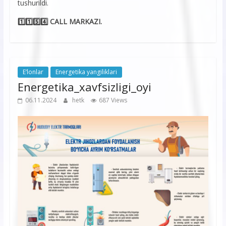
tushurildi.
1️⃣1️⃣5️⃣4️⃣ CALL MARKAZI.
E’lonlar
Energetika yangiliklari
Energetika_xavfsizligi_oyi
06.11.2024
hetk
687 Views