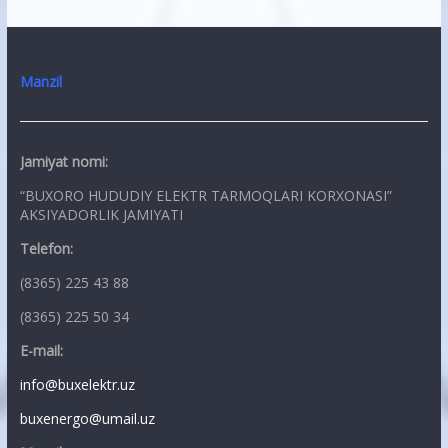
Manzil
Jamiyat nomi:
“BUXORO HUDUDIY ELEKTR TARMOQLARI KORXONASI”
AKSIYADORLIK JAMIYATI
Telefon:
(8365) 225 43 88
(8365) 225 50 34
E-mail:
info@buxelektr.uz
buxenergo@umail.uz