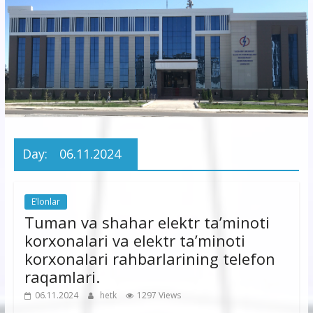
korxonasi”
AJ
“Buxoro
hududiy
elektr
tarmoqlari
Day:
06.11.2024
korxonasi”
AJ
E’lonlar
Tuman va shahar elektr ta’minoti
korxonalari va elektr ta’minoti
korxonalari rahbarlarining telefon
raqamlari.
06.11.2024
hetk
1297 Views