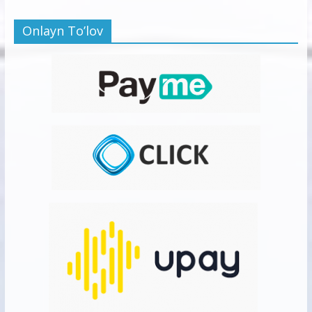
Onlayn To’lov