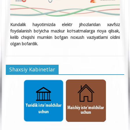
Kundalik hayotimizda elektr jihozlaridan xavfsiz
foydalanish bo‘yicha mazkur ko‘rsatmalarga rioya qilsak,
kelib chiqishi mumkin bo‘lgan noxush vaziyatlarni oldini
olgan bo‘lardik.
Shaxsiy Kabinetlar