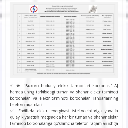
⚡️ ☎️ “Buxoro hududiy elektr tarmoqlari korxonasi” AJ
hamda uning tarkibidagi tuman va shahar elektr ta’minoti
korxonalari va elektr ta’minoti korxonalari rahbarlarining
telefon raqamlari.
✅ Endilikda elektr energiyasi iste’molchilariga yanada
qulaylik yaratish maqsadida har bir tuman va shahar elektr
ta’minoti korxonalariga qo’shimcha telefon raqamlari ishga