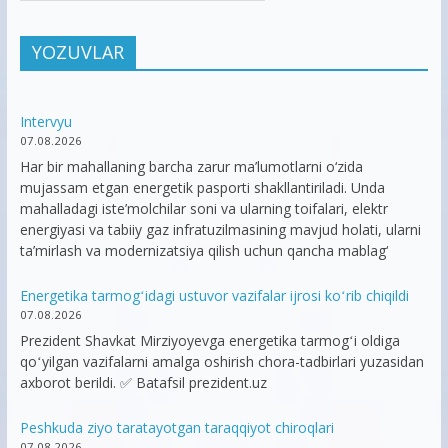
YOZUVLAR
Intervyu
07.08.2026
Har bir mahallaning barcha zarur ma’lumotlarni o‘zida
mujassam etgan energetik pasporti shakllantiriladi. Unda
mahalladagi iste’molchilar soni va ularning toifalari, elektr
energiyasi va tabiiy gaz infratuzilmasining mavjud holati, ularni
ta’mirlash va modernizatsiya qilish uchun qancha mablag‘
Energetika tarmogʻidagi ustuvor vazifalar ijrosi koʻrib chiqildi
07.08.2026
Prezident Shavkat Mirziyoyevga energetika tarmogʻi oldiga
qoʻyilgan vazifalarni amalga oshirish chora-tadbirlari yuzasidan
axborot berildi. ✅ Batafsil prezident.uz
Peshkuda ziyo taratayotgan taraqqiyot chiroqlari
07.08.2026