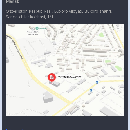
Manzil:
O’zbekiston Respublikasi, Buxoro viloyati, Buxoro shahri,
Sanoatchilar ko’chasi, 1/1