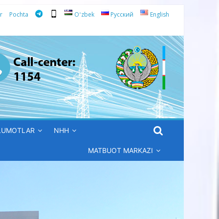
r
Pochta
Oʻzbek
Русский
English
’LUMOTLAR
NHH
MATBUOT MARKAZI