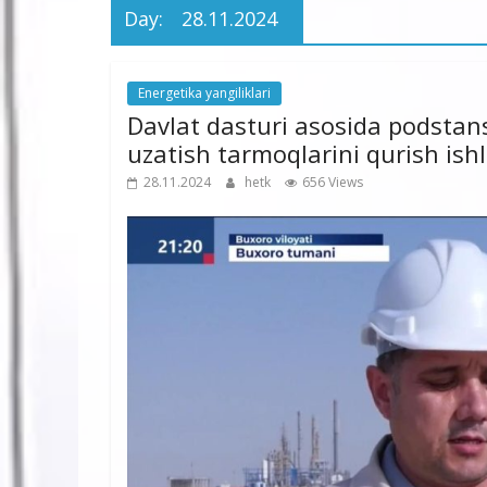
Day:
28.11.2024
Energetika yangiliklari
Davlat dasturi asosida podstans
uzatish tarmoqlarini qurish ishl
28.11.2024
hetk
656 Views