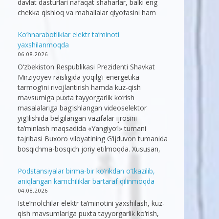
davlat dasturlari nafaqat shaharlar, balki eng
chekka qishloq va mahallalar qiyofasini ham
Ko’hnarabotliklar elektr ta’minoti
yaxshilanmoqda
06.08.2026
O‘zbekiston Respublikasi Prezidenti Shavkat
Mirziyoyev raisligida yoqilg‘i-energetika
tarmog‘ini rivojlantirish hamda kuz-qish
mavsumiga puxta tayyorgarlik ko‘rish
masalalariga bag‘ishlangan videoselektor
yig‘ilishida belgilangan vazifalar ijrosini
ta’minlash maqsadida «Yangiyo‘l» tumani
tajribasi Buxoro viloyatining G‘ijduvon tumanida
bosqichma-bosqich joriy etilmoqda. Xususan,
Podstansiyalar birma-bir ko’rikdan o’tkazilib,
aniqlangan kamchiliklar bartaraf qilinmoqda
04.08.2026
Iste’molchilar elektr ta’minotini yaxshilash, kuz-
qish mavsumlariga puxta tayyorgarlik ko‘rish,