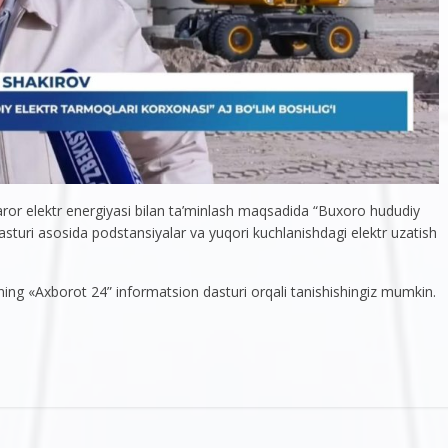
qaror elektr energiyasi bilan ta’minlash maqsadida “Buxoro hududiy
sturi asosida podstansiyalar va yuqori kuchlanishdagi elektr uzatish
lining «Axborot 24” informatsion dasturi orqali tanishishingiz mumkin.