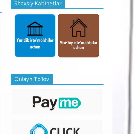
Shaxsiy Kabinetlar
Onlayn To’lov