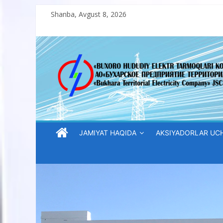
Skip
Shanba, Avgust 8, 2026
to
content
“Buxoro
hududiy
elektr
tarmoqlari
JAMIYAT HAQIDA
AKSIYADORLAR UC
korxonasi”
AJ
“Buxoro