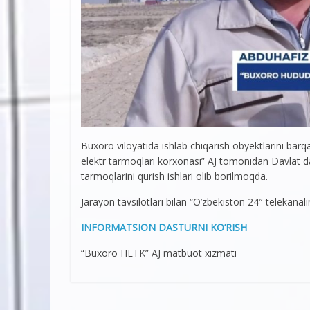
Buxoro viloyatida ishlab chiqarish obyektlarini bar
elektr tarmoqlari korxonasi” AJ tomonidan Davlat da
tarmoqlarini qurish ishlari olib borilmoqda.
Jarayon tavsilotlari bilan “O’zbekiston 24″ telekana
INFORMATSION DASTURNI KO’RISH
“Buxoro HETK” AJ matbuot xizmati