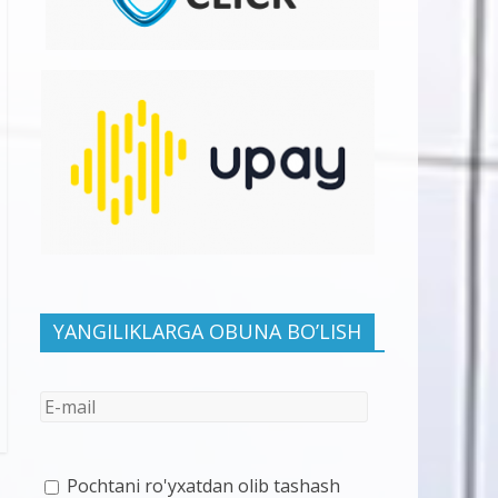
YANGILIKLARGA OBUNA BO’LISH
Pochtani ro'yxatdan olib tashash