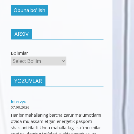
ARXIV
Bo'limlar
YOZUVLAR
Intervyu
07.08.2026
Har bir mahallaning barcha zarur ma’lumotlarni
o‘zida mujassam etgan energetik pasporti
shakllantiriladi. Unda mahalladagi iste’molchilar
soni va ularning toifalari, elektr energiyasi va