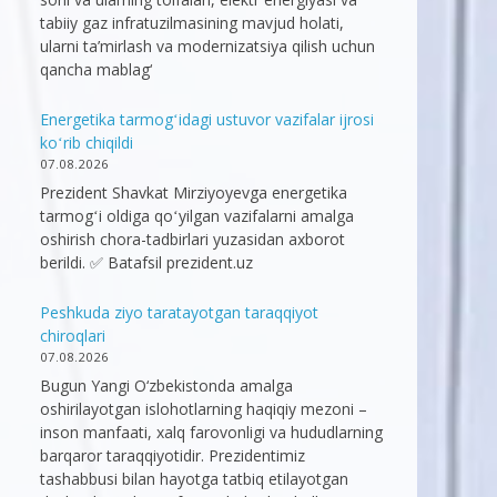
tabiiy gaz infratuzilmasining mavjud holati,
ularni ta’mirlash va modernizatsiya qilish uchun
qancha mablag‘
Energetika tarmogʻidagi ustuvor vazifalar ijrosi
koʻrib chiqildi
07.08.2026
Prezident Shavkat Mirziyoyevga energetika
tarmogʻi oldiga qoʻyilgan vazifalarni amalga
oshirish chora-tadbirlari yuzasidan axborot
berildi. ✅ Batafsil prezident.uz
Peshkuda ziyo taratayotgan taraqqiyot
chiroqlari
07.08.2026
Bugun Yangi O‘zbekistonda amalga
oshirilayotgan islohotlarning haqiqiy mezoni –
inson manfaati, xalq farovonligi va hududlarning
barqaror taraqqiyotidir. Prezidentimiz
tashabbusi bilan hayotga tatbiq etilayotgan