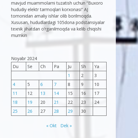
mavjud muammolarni tuzatish uchun “Buxoro
hududiy elektr tarmoqlari korxonasi” AJ
tomonidan amaliy ishlar olib borilmoqda.
Xususan, hududlardagi 105dona podstansiyalar
texnik jihatdan o’rganilmoqda va kelib chiqishi
mumkin
Noyabr 2024
Du
Se
Ch
Pa
Ju
Sh
Ya
1
2
3
4
5
6
7
8
9
10
11
12
13
14
15
16
17
18
19
20
21
22
23
24
25
26
27
28
29
30
« Okt
Dek »